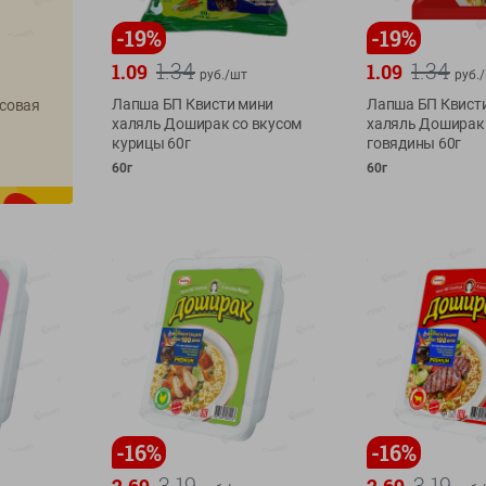
-
19
%
-
19
%
1.34
1.34
1.09
1.09
руб./
шт
руб./
Лапша БП Квисти мини
Лапша БП Квист
совая
халяль Доширак со вкусом
халяль Доширак 
курицы 60г
говядины 60г
60г
60г
-
16
%
-
16
%
3.19
3.19