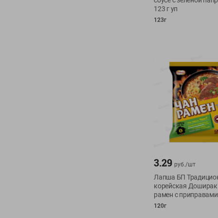
соусе с зеленой пап
123 г уп
123г
3.29
руб./
шт
Лапша БП Традицио
корейская Доширак
рамен с приправами
120г