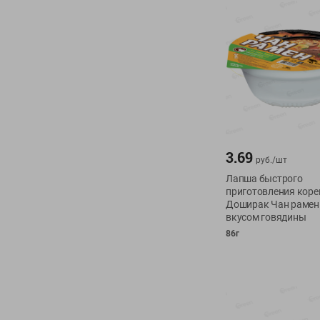
3.69
руб./
шт
Лапша быстрого
приготовления коре
Доширак Чан рамен
вкусом говядины
86г