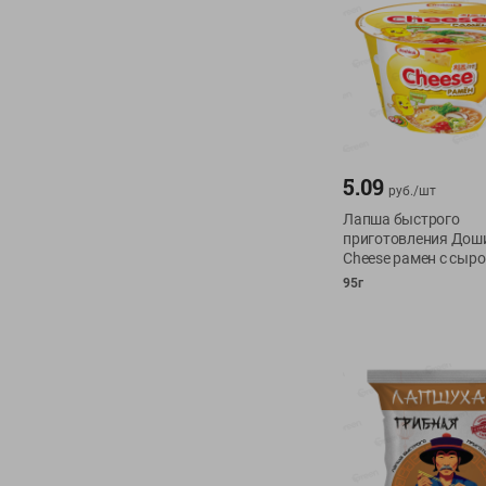
5.09
руб./
шт
Лапша быстрого
приготовления Дош
Cheese рамен с сыр
95г