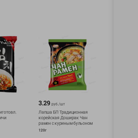
3.29
руб./
шт
иготовл.
Лапша БП Традиционная
мчи
корейская Доширак Чан
рамен с куриным бульоном
120г