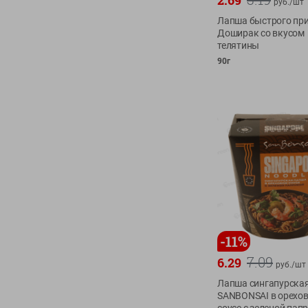
2.69
руб./
шт
Лапша быстрого при
Доширак со вкусом
телятины
90г
-
11
%
7.09
6.29
руб./
шт
Лапша сингапурска
SANBONSAI в орехо