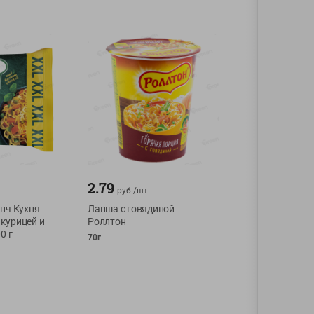
2.79
руб./
шт
нч Кухня
Лапша с говядиной
 курицей и
Роллтон
0 г
70г