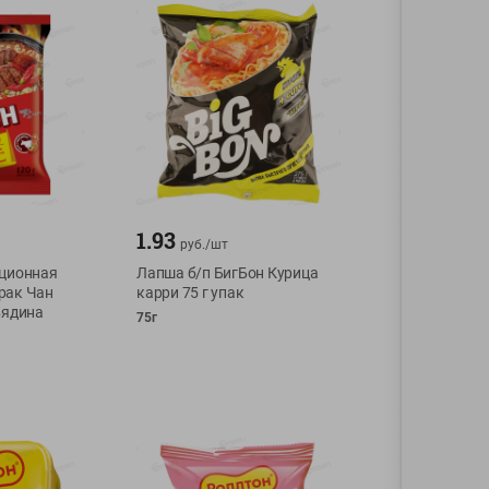
1.93
руб./
шт
иционная
Лапша б/п БигБон Курица
рак Чан
карри 75 г упак
вядина
75г