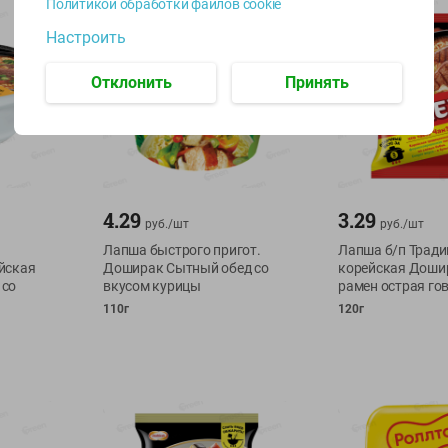
Политикой обработки файлов cookie
Настроить
Отклонить
Принять
4.29
3.29
руб./
шт
руб./
шт
Лапша быстрого пригот.
Лапша б/п Трад
йская
Доширак Сытный обед со
корейская Доши
 со
вкусом курицы
рамен острая го
110г
120г