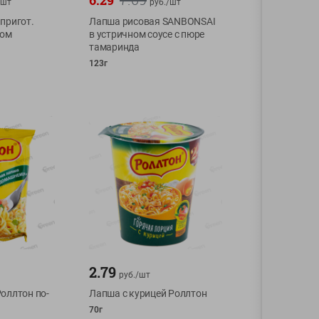
6.29
шт
руб./
шт
пригот.
Лапша рисовая SANBONSAI
сом
в устричном соусе с пюре
тамаринда
123г
2.79
руб./
шт
оллтон по-
Лапша с курицей Роллтон
70г