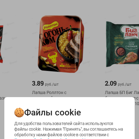
3.89
2.09
руб./
шт
руб./
шт
Лапша Роллтон с
Лапша БП Биг Ла
Базилик
говядиной по-домаш. с
без границ соте с
соусом Огненно-острый
прян. травами 10
чили
Файлы cookie
100г
100г
Для удобства пользователей сайта используются
файлы cookie. Нажимая "Принять", вы соглашаетесь
на
обработку нами файлов cookie в соответствии с