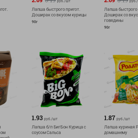
2.69
2.69
руб./
шт
руб./
гот.
Лапша быстрого пригот.
Лапша быстрого 
Доширак со вкусом курицы
Доширак со вку
говядины
90г
90г
1.93
1.87
руб./
шт
руб./
шт
я
Лапша б/п БигБон Курица с
Лапша куриная Р
вом
соусом Сальса
домашнему