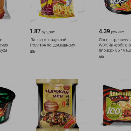
1.87
4.39
руб./
шт
руб./
шт
е
Лапша с говядиной
Лапша гречнева
ения
Роллтон по- домашнему
WOK Якисоба в со
шуха
японски 85 г ча
85г
85г