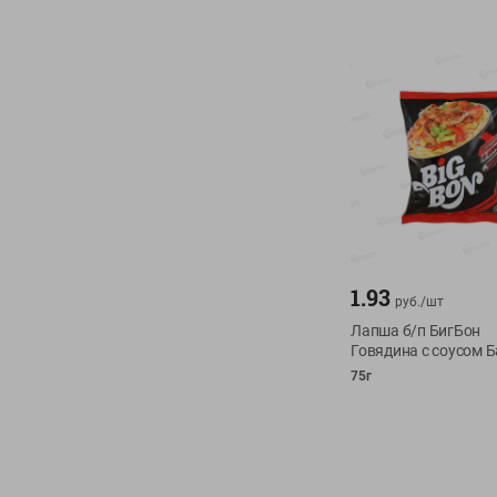
1.93
руб./
шт
Лапша б/п БигБон
Говядина с соусом 
75г