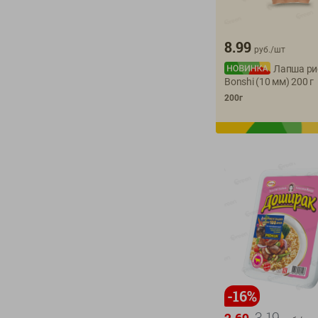
8.99
руб./
шт
Лапша ри
Bonshi (10 мм) 200 г
200г
-
16
%
3.19