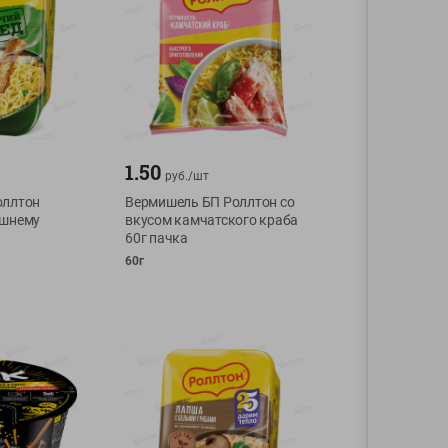
1.50
руб./
шт
оллтон
Вермишель БП Роллтон со
ашнему
вкусом камчатского краба
60г пачка
60г