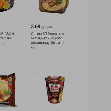
3.69
руб./
шт
я BIGBON
Лапша БП Роллтон с
усе по-
белыми грибами по-
шка
домашнему 90г лоток
90г