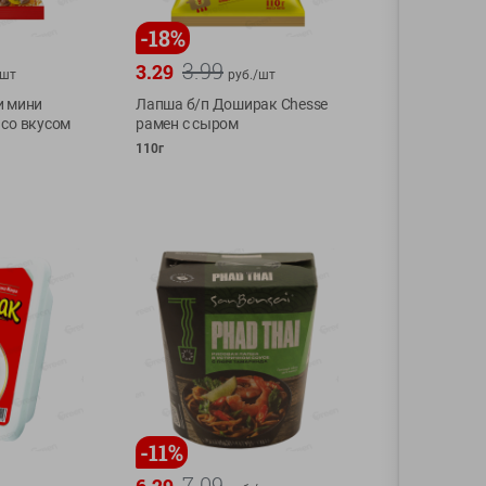
-
18
%
3.99
3.29
шт
руб./
шт
и мини
Лапша б/п Доширак Chesse
со вкусом
рамен с сыром
110г
-
11
%
7.09