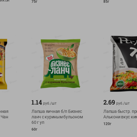
рикой
75г
85г
1.14
2.69
руб./
шт
руб./
шт
нная
Лапша яичная б/п Бизнес
Лапша быстр. пр
 Чан
ланч с куриным бульоном
Алькони вкус ки
60 г уп
120г
60г