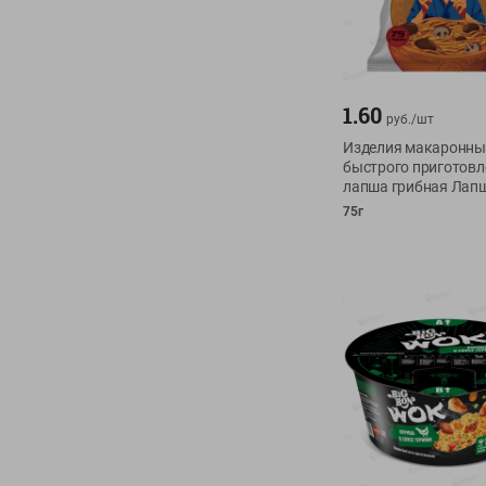
1.60
руб./
шт
Изделия макаронны
быстрого приготовл
лапша грибная Лап
75г