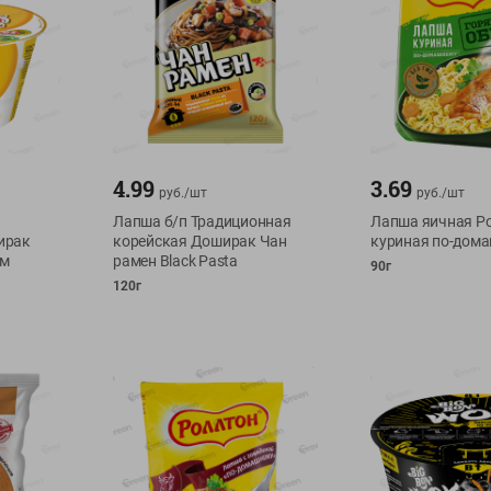
4.99
3.69
руб./
шт
руб./
шт
Лапша б/п Традиционная
Лапша яичная Р
ирак
корейская Доширак Чан
куриная по-дом
ом
рамен Black Pasta
90г
120г