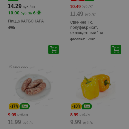
14.29
10.49
руб./
кг
руб./
шт
11.49
10.00
6
руб. за
руб./
кг
Пицца КАРБОНАРА
Свинина 1 с.
полуфабрикат,
490г
охлажденный 1 кг
фасовка: 1-2кг
🕘
12:00
-
20:00
-
17
%
-
10
%
9.99
8.99
руб./
кг
руб./
кг
11.99
9.99
руб./
кг
руб./
кг