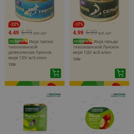
-
22
%
-
17
%
5.79
5.99
4.49
4.99
руб./
шт
руб./
шт
Икра трески
Икра сельди
тихоокеанской
тихоокеанской Лунское
деликатесная Лунское
море 120г ж/б ключ
море 120г ж/б ключ
120г
120г