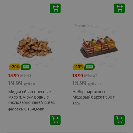
🕘
12:00
-
21:00
-
20
%
-
13
%
15.99
13.99
руб./
кг
руб./
шт
19.99
15.99
руб./
кг
руб./
шт
Мидии обыкновенные
Набор пирожных
мясо п/м в/м водные
Медовый бархат 580 г
беспозвоночные Vici вес
580г
фасовка: 0,15-0,65кг