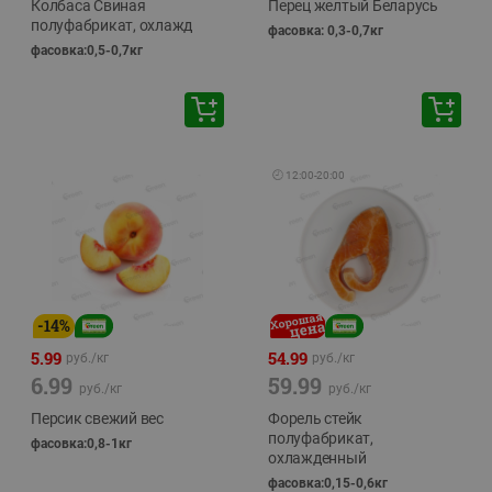
Колбаса Свиная
Перец желтый Беларусь
полуфабрикат, охлажд
фасовка: 0,3-0,7кг
фасовка:0,5-0,7кг
🕘
12:00
-
20:00
-
14
%
5.99
54.99
руб./
кг
руб./
кг
6.99
59.99
руб./
кг
руб./
кг
Персик свежий вес
Форель стейк
полуфабрикат,
фасовка:0,8-1кг
охлажденный
фасовка:0,15-0,6кг