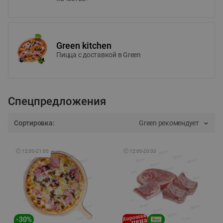
Green kitchen
Пицца c доставкой в Green
Спецпредложения
Сортировка:
Green рекомендует
🕘
12:00
-
21:00
🕘
12:00
-
20:00
-
30
%