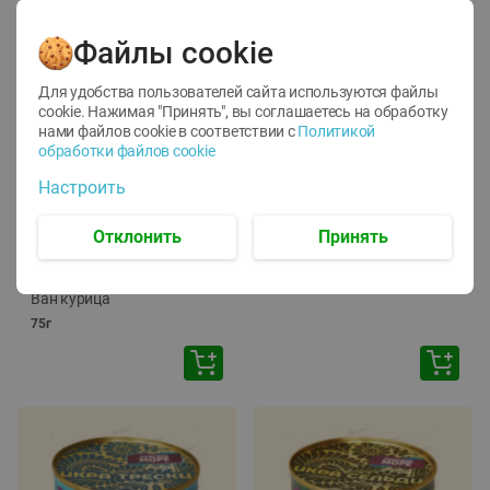
Файлы cookie
Для удобства пользователей сайта используются файлы
cookie. Нажимая "Принять", вы соглашаетесь
на обработку
нами файлов cookie в соответствии с
Политикой
обработки файлов cookie
-
12
%
-
24
%
Настроить
6.59
4.99
1.05
руб./
шт
руб./
шт
1.19
ТОФУ Vegetus ТВЕРДЫЙ
руб./
шт
Отклонить
Принять
230г
Корм влаж. для кош. с
чувств. пищевар. Пурина
Ван курица
75г