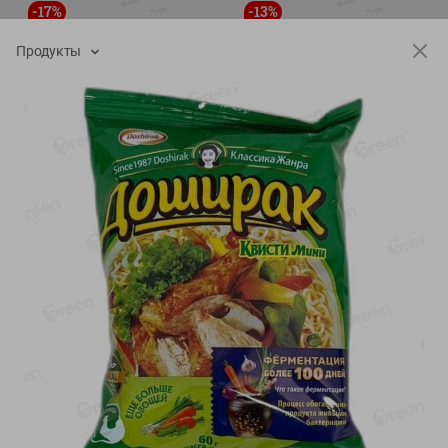
-
17
%
-
13
%
13.99
6.89
11.59
5.99
руб./
шт
руб./
шт
Продукты
Масло Топленое ГХИ
Яйца перепелиные
Местное Известное 99%
копченые Молодецкие
Местное известное 20 шт
200г
упак Солигорска п/ф
20шт в уп
Показано 1-14 из 79
Показать 15-28 из 79
Каталог товаров
Специально для вас