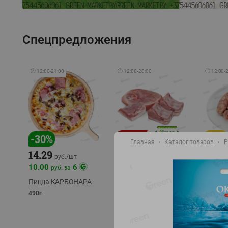
Спецпредложения
🕘
12:00
-
21:00
🕘
12:00
-
20:00
🕘
12:00
-
-
17
%
-
30
%
Главная
Каталог товаров
Р
14.29
10.49
9.99
руб./
кг
руб
руб./
шт
11.49
11.99
10.00
6
руб. за
руб./
кг
Пицца КАРБОНАРА
Свинина 1 с.
Колбас
полуфабрикат,
полуфа
490г
охлажденный 1 кг
охлажд
фасовка: 1-2кг
фасовка: