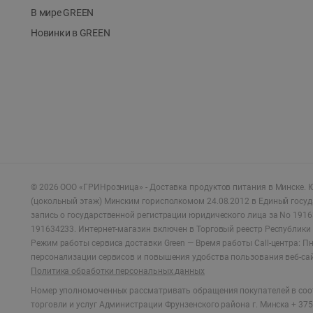
В мире GREEN
Новинки в GREEN
©
2026
ООО «ГРИНрозница» - Доставка продуктов питания в Минске.
Ю
(цокольный этаж) Минским горисполкомом 24.08.2012 в Единый госу
запись о государственной регистрации юридического лица за No 1916
191634233. Интернет-магазин включен в Торговый реестр Республики 
Режим работы сервиса доставки Green —
Время работы Call-центра: Пн.
персонализации сервисов и повышения удобства пользования веб-са
Политика обработки персональных данных
Номер уполномоченных рассматривать обращения покупателей в соот
торговли и услуг Администрации Фрунзенского района г. Минска + 375 