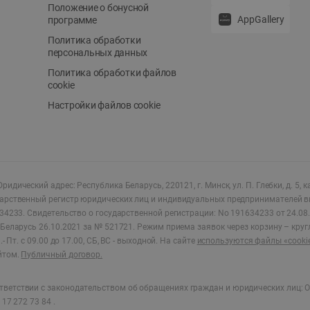
Положение о бонусной
AppGallery
программе
Политика обработки
персональных данных
Политика обработки файлов
cookie
Настройки файлов cookie
ридический адрес: Республика Беларусь, 220121, г. Минск, ул. П. Глебки, д. 5, к
дарственный регистр юридических лиц и индивидуальных предпринимателей в
34233.
Свидетельство о государственной регистрации: No 191634233 от 24.08.
Беларусь 26.10.2021 за № 521721. Режим приема заявок через корзину – круг
- Пт. с 09.00 до 17.00, СБ, ВС - выходной
.
На сайте
используются файлы «cooki
йтом.
Публичный договор.
ветствии с законодательством об обращениях граждан и юридических лиц: О
17 272 73 84 .