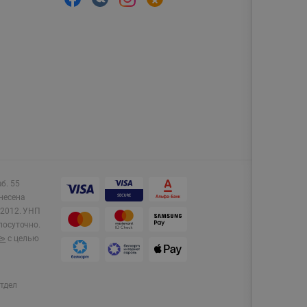
аб. 55
несена
2012.
УНП
лосуточно.
e»
с целью
тдел