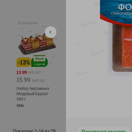
🕘
12:00
-
21:00
-
13
%
-
12
%
-
24
%
4.99
13.99
1.05
руб./
шт
руб./
шт
15.99
1.19
ТОФУ V
руб./
шт
руб./
шт
ТВЕРД
Набор пирожных
Корм влаж. для
230г
Медовый бархат
кош. с чувств.
580 г
пищевар. Пурина
Ван курица
580г
75г
Показано 1-14 из 78
Покупают вместе