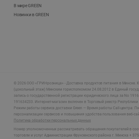
В мире GREEN
Новинки в GREEN
©
2026
ООО «ГРИНрозница» - Доставка продуктов питания в Минске.
Ю
(цокольный этаж) Минским горисполкомом 24.08.2012 в Единый госу
запись о государственной регистрации юридического лица за No 1916
191634233. Интернет-магазин включен в Торговый реестр Республики 
Режим работы сервиса доставки Green —
Время работы Call-центра: Пн.
персонализации сервисов и повышения удобства пользования веб-са
Политика обработки персональных данных
Номер уполномоченных рассматривать обращения покупателей в соот
торговли и услуг Администрации Фрунзенского района г. Минска + 375 