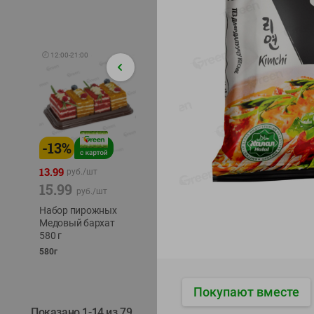
🕘
12:00
-
21:00
-
13
%
-
12
%
-
24
%
4.99
13.99
1.05
руб./
шт
руб./
шт
15.99
1.19
ТОФУ V
руб./
шт
руб./
шт
ТВЕРД
Набор пирожных
Корм влаж. для
230г
Медовый бархат
кош. с чувств.
580 г
пищевар. Пурина
Ван курица
580г
75г
Покупают вместе
Показано 1-14 из 79