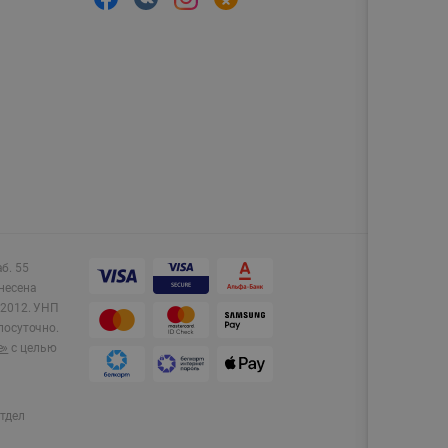
аб. 55
несена
2012.
УНП
лосуточно.
e»
с целью
тдел