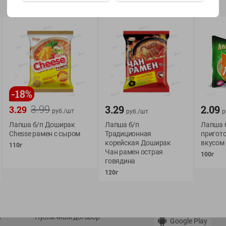
Показать 15-28 из 79
-
18
%
О сервисе
Мой Green
3.99
3.29
2.09
3.29
руб./
шт
руб./
шт
р
Оплата
История покупок
Лапша б/п Доширак
Лапша б/п
Лапша 
Условия доставки
Мои товары
Chesse рамен с сыром
Традиционная
пригото
корейская Доширак
вкусом
Возврат товара
110г
Обратная связь
Чан рамен острая
100г
Оформление заказа
говядина
Приложение Green c
120г
Приемка товара
доставкой и бонусно
Самовывоз
Рекламная игра
App Store
n
Публичный договор
Google Play