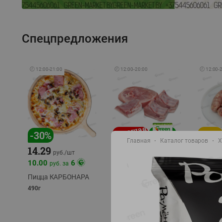
Спецпредложения
🕘
12:00
-
21:00
🕘
12:00
-
20:00
🕘
12:00
-
-
17
%
-
30
%
Главная
Каталог товаров
Х
14.29
10.49
9.99
руб./
кг
руб
руб./
шт
11.49
11.99
10.00
6
руб. за
руб./
кг
Пицца КАРБОНАРА
Свинина 1 с.
Колбас
полуфабрикат,
полуфа
490г
охлажденный 1 кг
охлажд
фасовка: 1-2кг
фасовка: