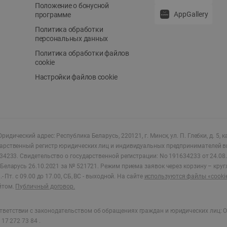
Положение о бонусной
AppGallery
программе
Политика обработки
персональных данных
Политика обработки файлов
cookie
Настройки файлов cookie
ридический адрес: Республика Беларусь, 220121, г. Минск, ул. П. Глебки, д. 5, к
дарственный регистр юридических лиц и индивидуальных предпринимателей в
34233.
Свидетельство о государственной регистрации: No 191634233 от 24.08.
Беларусь 26.10.2021 за № 521721. Режим приема заявок через корзину – круг
- Пт. с 09.00 до 17.00, СБ, ВС - выходной
.
На сайте
используются файлы «cooki
йтом.
Публичный договор.
ветствии с законодательством об обращениях граждан и юридических лиц: О
17 272 73 84 .