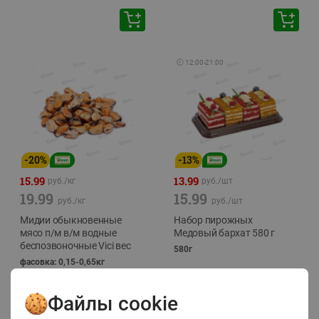
🕘
12:00
-
21:00
-
20
%
-
13
%
15.99
13.99
руб./
кг
руб./
шт
19.99
15.99
руб./
кг
руб./
шт
Мидии обыкновенные
Набор пирожных
мясо п/м в/м водные
Медовый бархат 580 г
беспозвоночные Vici вес
580г
фасовка: 0,15-0,65кг
Файлы cookie