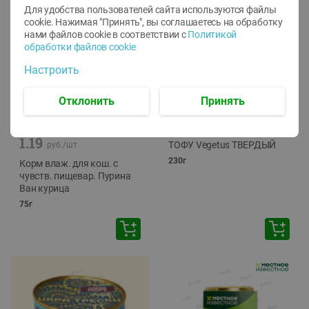
Для удобства пользователей сайта используются файлы
cookie. Нажимая "Принять", вы соглашаетесь
на обработку
нами файлов cookie в соответствии с
Политикой
обработки файлов cookie
Настроить
Отклонить
Принять
-
12
%
-
24
%
6.59
4.99
1.05
руб./
шт
руб./
шт
1.19
ТОФУ Vegetus ТВЕРДЫЙ
руб./
шт
230г
Корм влаж. для кош. с
чувств. пищевар. Пурина
Ван курица
75г