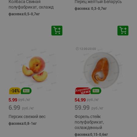
Колбаса Свиная
Перец желтый Беларусь
полуфабрикат, охлажд
фасовка: 0,3-0,7кг
фасовка:0,5-0,7кг
🕘
12:00
-
20:00
-
14
%
5.99
54.99
руб./
кг
руб./
кг
6.99
59.99
руб./
кг
руб./
кг
Персик свежий вес
Форель стейк
полуфабрикат,
фасовка:0,8-1кг
охлажденный
фасовка:0,15-0,6кг