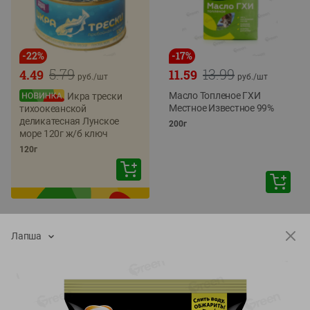
-
22
%
-
17
%
5.79
13.99
4.49
11.59
руб./
шт
руб./
шт
Масло Топленое ГХИ
Икра трески
Местное Известное 99%
тихоокеанской
деликатесная Лунское
200г
море 120г ж/б ключ
120г
Лапша