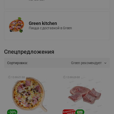
Green kitchen
Пицца c доставкой в Green
Спецпредложения
Сортировка:
Green рекомендует
🕘
12:00
-
21:00
🕘
12:00
-
20:00
-
30
%