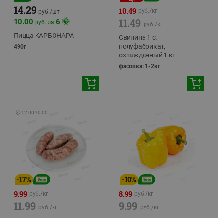
14.29
10.49
руб./
кг
руб./
шт
11.49
10.00
6
руб. за
руб./
кг
Пицца КАРБОНАРА
Свинина 1 с.
полуфабрикат,
490г
охлажденный 1 кг
фасовка: 1-2кг
🕘
12:00
-
20:00
-
17
%
-
10
%
9.99
8.99
руб./
кг
руб./
кг
11.99
9.99
руб./
кг
руб./
кг