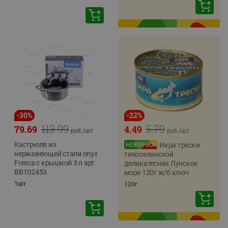
-
30
%
-
22
%
113.99
5.79
79.69
4.49
руб./
шт
руб./
шт
Кастрюля из
Икра трески
нержавеющей стали onyx
тихоокеанской
Fresca с крышкой 3 л арт
деликатесная Лунское
BB102453
море 120г ж/б ключ
1шт
120г