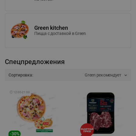
Green kitchen
Пицца c доставкой в Green
Спецпредложения
Сортировка:
Green рекомендует
🕘
12:00
-
21:00
-
30
%