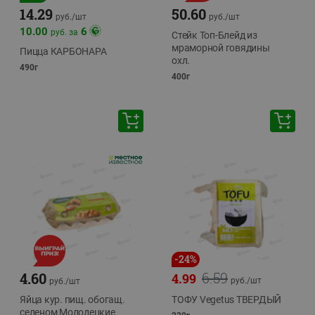
14.29
50.60
руб./
шт
руб./
шт
10.00
6
руб. за
Стейк Топ-Блейд из
мраморной говядины
Пицца КАРБОНАРА
охл.
490г
400г
-
24
%
6.59
4.60
4.99
руб./
шт
руб./
шт
Яйца кур. пищ. обогащ.
ТОФУ Vegetus ТВЕРДЫЙ
селеном Молодецкие