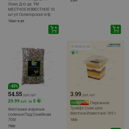
230г
Люкс Д-О цв. ТМ
МЕСТНОЕ ИЗВЕСТНОЕ 10
шт уп Солигорская п/ф
10шт в уп
🕘
09:00
-
21:00
1
-
45
%
54.55
3.99
руб./
шт
руб./
шт
29.99
5
руб. за
Пирожное
Трайфл Сник-шок
Фисташки жареные
Местное Известное 185 г
соленые Пад Сонейкам
700г
185г
700г