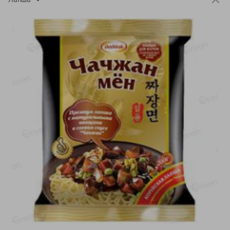
-
10
%
-
13
%
7.29
15.59
6.59
13.49
руб./
шт
руб./
кг
Напиток чайный Иван
Фарш Купеческий
чай Местное Известное с
полуфабрикат,
мелиссой (из
охлажденный
растительного сырья)
фасовка: 0,5-0,7 кг
30г
Показано 1-14 из 72
Показать 15-28 из 72
Каталог товаров
Специально для вас