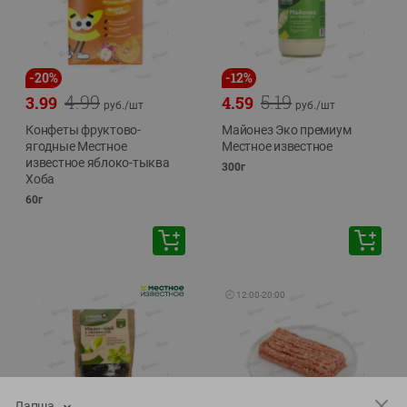
-
20
%
-
12
%
4.99
5.19
3.99
4.59
руб./
шт
руб./
шт
Конфеты фруктово-
Майонез Эко премиум
ягодные Местное
Местное известное
известное яблоко-тыква
300г
Хоба
60г
🕘
12:00
-
20:00
Лапша