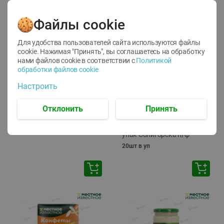
Файлы cookie
Для удобства пользователей сайта используются файлы
cookie. Нажимая "Принять", вы соглашаетесь
на обработку
нами файлов cookie в соответствии с
Политикой
обработки файлов cookie
-
17
%
-
13
%
Настроить
13.99
6.89
11.59
5.99
руб./
шт
руб./
шт
Масло Топленое ГХИ
Яйца перепелиные
Отклонить
Принять
Местное Известное 99%
копченые Молодецкие
Местное известное 20 шт
200г
упак Солигорска п/ф
20шт в уп