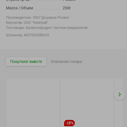
Вакансии
👋
Масса / Объем
200г
Корпоративный сайт Green
Производитель:
ООО "Доширак Рязань"
Импортер:
ООО "Тибетрей"
Поставщик:
Белвитапродукт Частное предприятие
Штрихкод:
4607065580629
©
2026
ООО «ГРИНрозница» - Доставка продуктов питания в
Минске.
Юридическая информация и условия пользовательского
Покупают вместе
Описание товара
соглашения
Номер уполномоченных рассматривать обращения покупателей в
соответствии с законодательством об обращениях граждан и
юридических лиц: Отдел торговли и услуг Администрации
Фрунзенского района г. Минска + 375 17 272 73 84 .
Номер и адрес электронной почты лица, уполномоченного
продавцом рассматривать обращения покупателей о нарушении их
прав, предусмотренных законодательством о защите прав
потребителей: +375 44 560-60-61, shop@green-dostavka.by.
Способы оплаты товара:
-
18
%