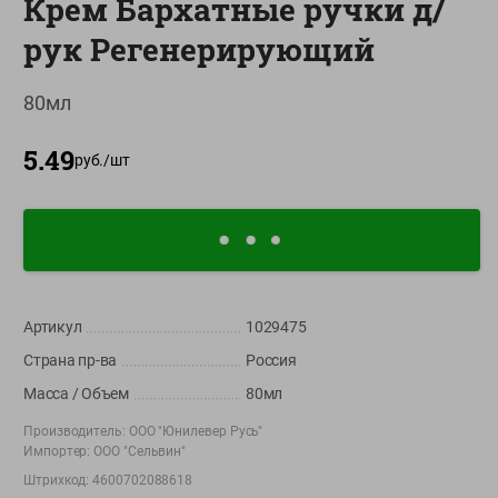
Крем Бархатные ручки д/
О сервисе
рук Регенерирующий
Настройки файлов cookie
80мл
Мой Green
5.49
Приложение Green c
руб./
шт
доставкой и бонусной картой
App
Google
AppGallery
Store
Play
Артикул
1029475
+375 44 560-60-61
Страна пр-ва
Россия
Время работы Call-центра: Пн.- Пт. с 09.00 до 17.00, СБ, ВС -
выходной
Масса / Объем
80мл
Производитель:
ООО "Юнилевер Русь"
shop@green-market.by
Импортер:
ООО "Сельвин"
Пишите нам свои вопросы, предложения и комментарии
Штрихкод:
4600702088618