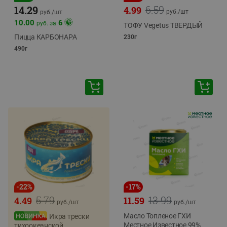
6.59
14.29
4.99
руб./
шт
руб./
шт
10.00
6
руб. за
ТОФУ Vegetus ТВЕРДЫЙ
Пицца КАРБОНАРА
230г
490г
-
22
%
-
17
%
5.79
13.99
4.49
11.59
руб./
шт
руб./
шт
Масло Топленое ГХИ
Икра трески
Местное Известное 99%
тихоокеанской