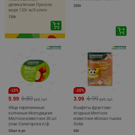
деликатесная Лунское
200г
море 120г ж/б ключ
120г
-
13
%
-
20
%
6.89
4.99
5.99
3.99
руб./
шт
руб./
шт
Яйца перепелиные
Конфеты фруктово-
копченые Молодецкие
ягодные Местное
Местное известное 20 шт
известное яблоко-тыква
упак Солигорска п/ф
Хоба
20шт в уп
60г