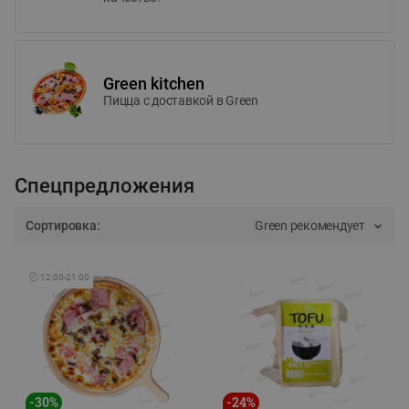
Green kitchen
Пицца c доставкой в Green
Спецпредложения
Сортировка:
Green рекомендует
🕘
12:00
-
21:00
-
30
%
-
24
%