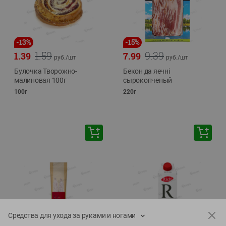
-
13
%
-
15
%
1.59
9.39
1.39
7.99
руб./
шт
руб./
шт
Булочка Творожно-
Бекон да яечнi
малиновая 100г
сырокопченый
100г
220г
Средства для ухода за руками и ногами