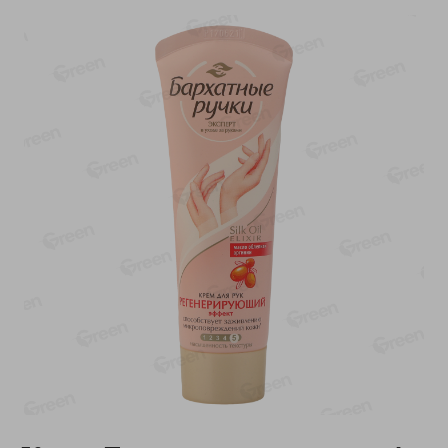
-
11
%
-
15
%
11.19
5.19
9.99
4.39
руб./
шт
руб./
шт
Колбаска салями Парма
Сок мультифруктовый
сыровяленая куриная
Rich
сорт экстра
1л
180г
Показано 1-14 из 68
Показать 15-28 из 68
Каталог товаров
Специально для вас