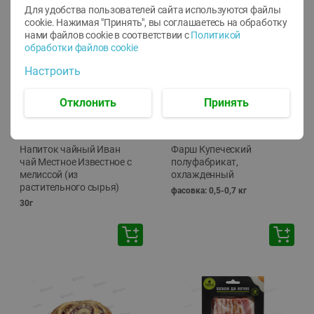
Для удобства пользователей сайта используются файлы
🕘
12:00
-
20:00
cookie. Нажимая "Принять", вы соглашаетесь
на обработку
нами файлов cookie в соответствии с
Политикой
обработки файлов cookie
Настроить
Отклонить
Принять
-
10
%
-
13
%
7.29
15.59
6.59
13.49
руб./
шт
руб./
кг
Напиток чайный Иван
Фарш Купеческий
чай Местное Известное с
полуфабрикат,
мелиссой (из
охлажденный
растительного сырья)
фасовка: 0,5-0,7 кг
30г