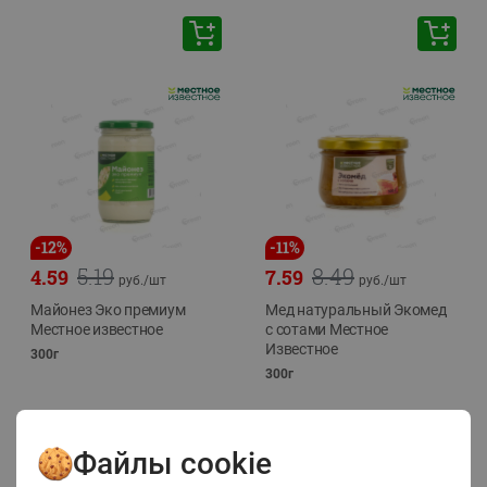
-
12
%
-
11
%
5.19
8.49
4.59
7.59
руб./
шт
руб./
шт
Майонез Эко премиум
Мед натуральный Экомед
Местное известное
с сотами Местное
Известное
300г
300г
Файлы cookie