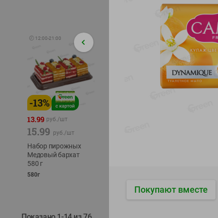
🕘
12:00
-
21:00
-
13
%
-
12
%
-
24
%
4.99
13.99
1.05
руб./
шт
руб./
шт
15.99
1.19
ТОФУ V
руб./
шт
руб./
шт
ТВЕРД
Набор пирожных
Корм влаж. для
230г
Медовый бархат
кош. с чувств.
580 г
пищевар. Пурина
Ван курица
580г
75г
Покупают вместе
Показано 1-14 из 76