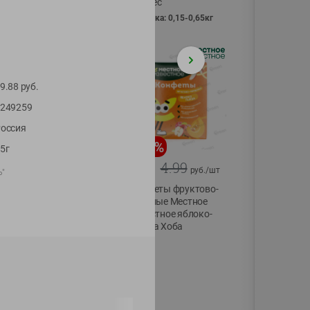
Vici вес
фасовка: 0,15-0,65кг
9.88
руб.
249259
оссия
-
13
%
-
20
%
5г
6.89
4.99
5.99
3.99
руб./
шт
руб./
шт
ь"
Яйца перепелиные
Конфеты фруктово-
копченые
ягодные Местное
Молодецкие
известное яблоко-
Местное известное
тыква Хоба
20 шт упак
60г
Солигорска п/ф
20шт в уп