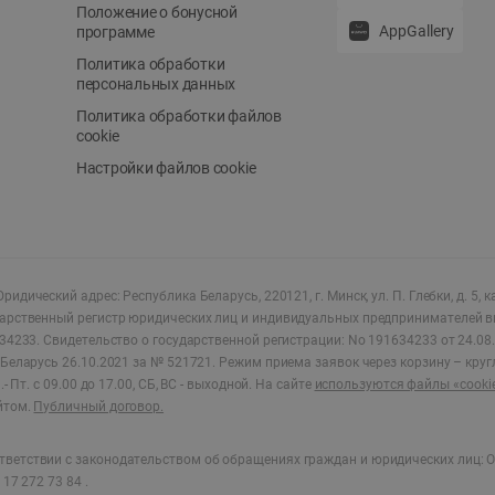
Положение о бонусной
AppGallery
программе
Политика обработки
персональных данных
Политика обработки файлов
cookie
Настройки файлов cookie
ридический адрес: Республика Беларусь, 220121, г. Минск, ул. П. Глебки, д. 5, к
дарственный регистр юридических лиц и индивидуальных предпринимателей в
34233.
Свидетельство о государственной регистрации: No 191634233 от 24.08.
Беларусь 26.10.2021 за № 521721. Режим приема заявок через корзину – круг
- Пт. с 09.00 до 17.00, СБ, ВС - выходной
.
На сайте
используются файлы «cooki
йтом.
Публичный договор.
ветствии с законодательством об обращениях граждан и юридических лиц: О
17 272 73 84 .