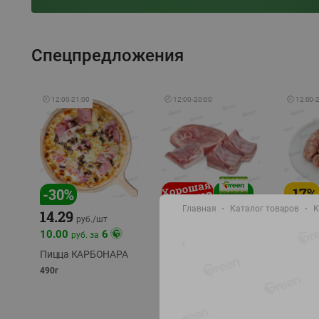
Спецпредложения
🕘
12:00
-
21:00
🕘
12:00
-
20:00
🕘
12:00
-
-
17
%
-
30
%
Главная
Каталог товаров
К
14.29
10.49
9.99
руб./
кг
руб
руб./
шт
11.49
11.99
10.00
6
руб. за
руб./
кг
Пицца КАРБОНАРА
Свинина 1 с.
Колбас
полуфабрикат,
полуфа
490г
охлажденный 1 кг
охлажд
фасовка: 1-2кг
фасовка: