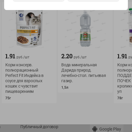
Показать 15-28 из 76
1.91
2.20
1.91
О сервисе
Мой Green
руб./
шт
руб./
шт
ру
Корм консерв.
Вода минеральная
Корм к
Оплата
История покупок
полнорационный
Дарида природ.
полнор
Perfect Fit Индейка в
лечебно-стол. питьевая
ПОДДЕ
Условия доставки
Мои товары
соусе для взрослых
газир.
ПОЧЕК 
Возврат товара
кошек с чувствит
кролико
Обратная связь
1,5л
пищеварением
уп
Оформление заказа
75г
78г
Приложение Green c
Приемка товара
доставкой и бонусно
Самовывоз
Рекламная игра
App Store
n
Публичный договор
Google Play