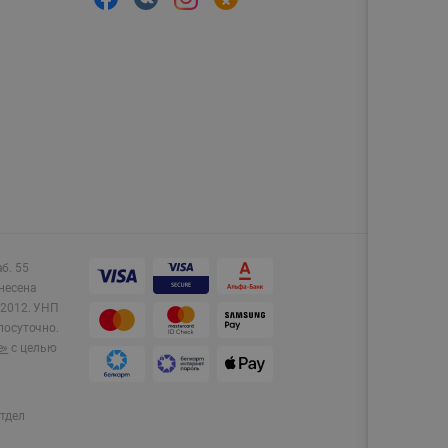
аб. 55
несена
2012.
УНП
лосуточно.
e»
с целью
тдел