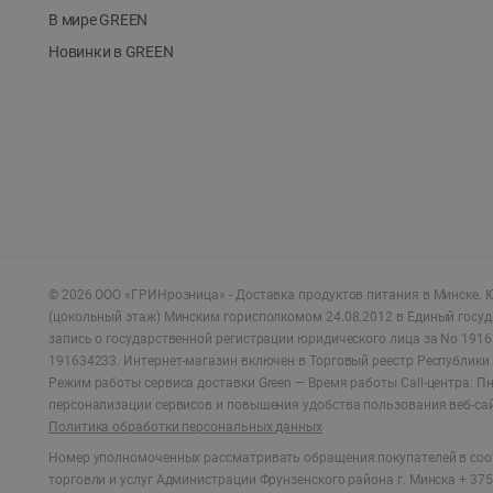
В мире GREEN
Новинки в GREEN
©
2026
ООО «ГРИНрозница» - Доставка продуктов питания в Минске.
Ю
(цокольный этаж) Минским горисполкомом 24.08.2012 в Единый госу
запись о государственной регистрации юридического лица за No 1916
191634233. Интернет-магазин включен в Торговый реестр Республики 
Режим работы сервиса доставки Green —
Время работы Call-центра: Пн.
персонализации сервисов и повышения удобства пользования веб-са
Политика обработки персональных данных
Номер уполномоченных рассматривать обращения покупателей в соот
торговли и услуг Администрации Фрунзенского района г. Минска + 375 