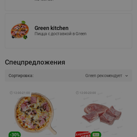
Green kitchen
Пицца c доставкой в Green
Спецпредложения
Сортировка:
Green рекомендует
🕘
12:00
-
21:00
🕘
12:00
-
20:00
-
30
%