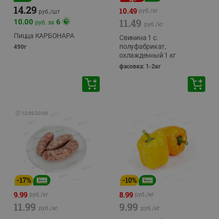
14.29
10.49
руб./
кг
руб./
шт
11.49
10.00
6
руб. за
руб./
кг
Пицца КАРБОНАРА
Свинина 1 с.
полуфабрикат,
490г
охлажденный 1 кг
фасовка: 1-2кг
🕘
12:00
-
20:00
-
17
%
-
10
%
9.99
8.99
руб./
кг
руб./
кг
11.99
9.99
руб./
кг
руб./
кг