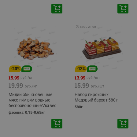
🕘
12:00
-
21:00
-
20
%
-
13
%
15.99
13.99
руб./
кг
руб./
шт
19.99
15.99
руб./
кг
руб./
шт
Мидии обыкновенные
Набор пирожных
мясо п/м в/м водные
Медовый бархат 580 г
беспозвоночные Vici вес
580г
фасовка: 0,15-0,65кг