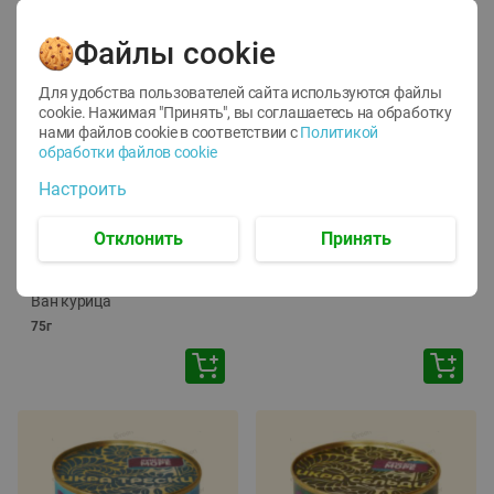
Файлы cookie
Для удобства пользователей сайта используются файлы
cookie. Нажимая "Принять", вы соглашаетесь
на обработку
нами файлов cookie в соответствии с
Политикой
обработки файлов cookie
-
12
%
-
24
%
Настроить
6.59
4.99
1.05
руб./
шт
руб./
шт
1.19
ТОФУ Vegetus ТВЕРДЫЙ
руб./
шт
Отклонить
Принять
230г
Корм влаж. для кош. с
чувств. пищевар. Пурина
Ван курица
75г