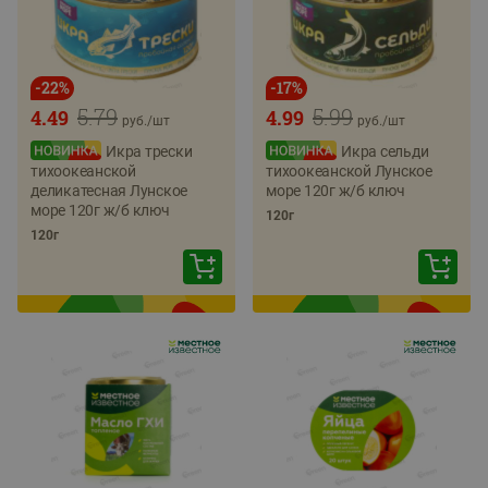
-
22
%
-
17
%
5.79
5.99
4.49
4.99
руб./
шт
руб./
шт
Икра трески
Икра сельди
тихоокеанской
тихоокеанской Лунское
деликатесная Лунское
море 120г ж/б ключ
море 120г ж/б ключ
120г
120г