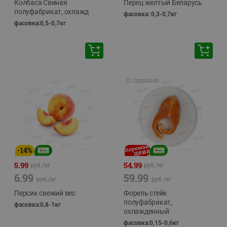
Колбаса Свиная
Перец желтый Беларусь
полуфабрикат, охлажд
фасовка: 0,3-0,7кг
фасовка:0,5-0,7кг
🕘
12:00
-
20:00
-
14
%
5.99
54.99
руб./
кг
руб./
кг
6.99
59.99
руб./
кг
руб./
кг
Персик свежий вес
Форель стейк
полуфабрикат,
фасовка:0,8-1кг
охлажденный
фасовка:0,15-0,6кг