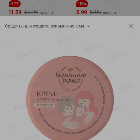
-
17
%
-
13
%
13.99
6.89
11.59
5.99
руб./
шт
руб./
шт
Масло Топленое ГХИ
Яйца перепелиные
Средства для ухода за руками и ногами
Местное Известное 99%
копченые Молодецкие
Местное известное 20 шт
200г
упак Солигорска п/ф
20шт в уп
Показано 1-14 из 79
Показать 15-28 из 79
Каталог товаров
Специально для вас