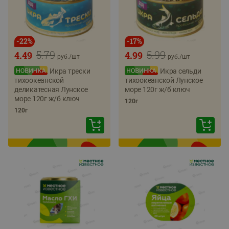
-
22
%
-
17
%
5.79
5.99
4.49
4.99
руб./
шт
руб./
шт
Икра трески
Икра сельди
тихоокеанской
тихоокеанской Лунское
деликатесная Лунское
море 120г ж/б ключ
море 120г ж/б ключ
120г
120г