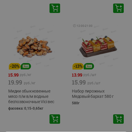
🕘
12:00
-
21:00
-
20
%
-
13
%
15.99
13.99
руб./
кг
руб./
шт
19.99
15.99
руб./
кг
руб./
шт
Мидии обыкновенные
Набор пирожных
мясо п/м в/м водные
Медовый бархат 580 г
беспозвоночные Vici вес
580г
фасовка: 0,15-0,65кг