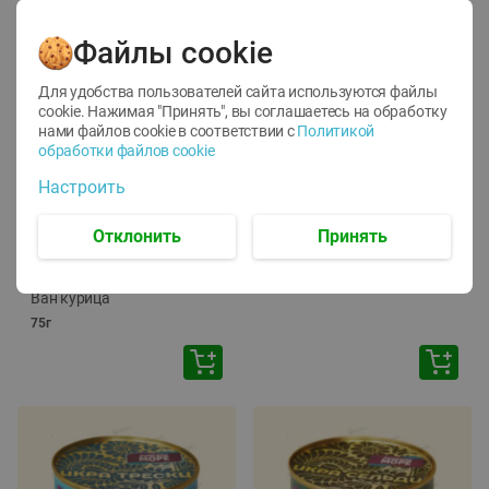
Файлы cookie
Для удобства пользователей сайта используются файлы
cookie. Нажимая "Принять", вы соглашаетесь
на обработку
нами файлов cookie в соответствии с
Политикой
обработки файлов cookie
-
12
%
-
24
%
Настроить
6.59
4.99
1.05
руб./
шт
руб./
шт
1.19
ТОФУ Vegetus ТВЕРДЫЙ
руб./
шт
Отклонить
Принять
230г
Корм влаж. для кош. с
чувств. пищевар. Пурина
Ван курица
75г