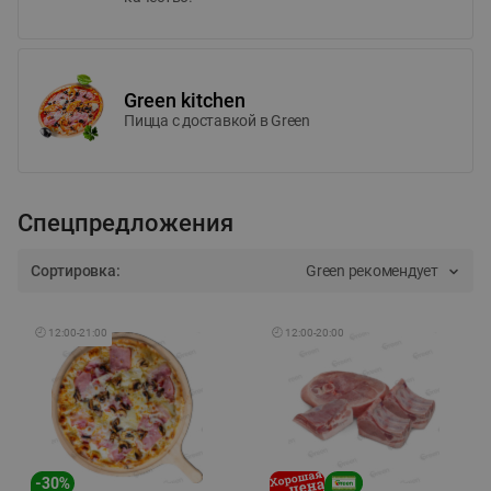
Green kitchen
Пицца c доставкой в Green
Спецпредложения
Сортировка:
Green рекомендует
🕘
12:00
-
21:00
🕘
12:00
-
20:00
-
30
%