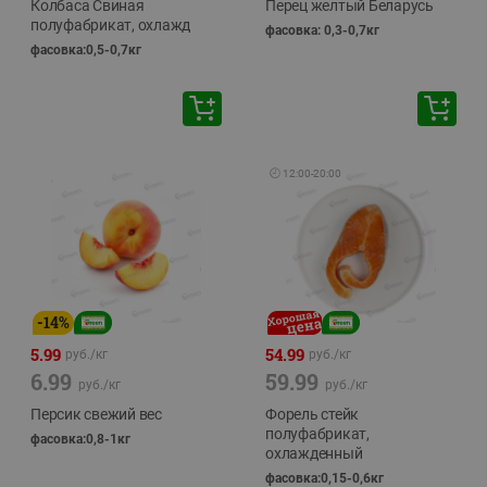
Колбаса Свиная
Перец желтый Беларусь
полуфабрикат, охлажд
фасовка: 0,3-0,7кг
фасовка:0,5-0,7кг
🕘
12:00
-
20:00
-
14
%
5.99
54.99
руб./
кг
руб./
кг
6.99
59.99
руб./
кг
руб./
кг
Персик свежий вес
Форель стейк
полуфабрикат,
фасовка:0,8-1кг
охлажденный
фасовка:0,15-0,6кг