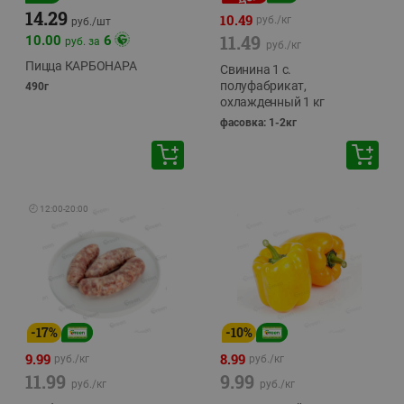
14.29
10.49
руб./
кг
руб./
шт
11.49
10.00
6
руб. за
руб./
кг
Пицца КАРБОНАРА
Свинина 1 с.
полуфабрикат,
490г
охлажденный 1 кг
фасовка: 1-2кг
🕘
12:00
-
20:00
-
17
%
-
10
%
9.99
8.99
руб./
кг
руб./
кг
11.99
9.99
руб./
кг
руб./
кг