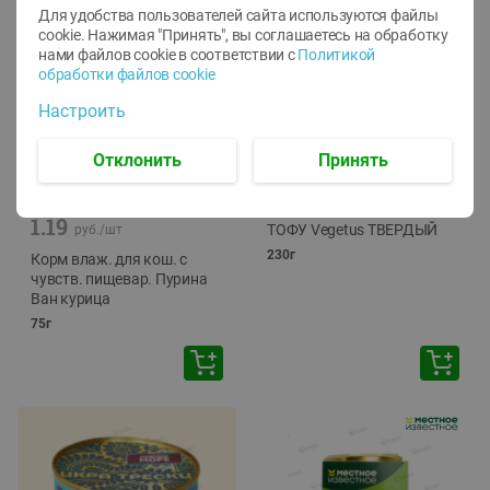
Для удобства пользователей сайта используются файлы
cookie. Нажимая "Принять", вы соглашаетесь
на обработку
нами файлов cookie в соответствии с
Политикой
обработки файлов cookie
Настроить
Отклонить
Принять
-
12
%
-
24
%
6.59
4.99
1.05
руб./
шт
руб./
шт
1.19
ТОФУ Vegetus ТВЕРДЫЙ
руб./
шт
230г
Корм влаж. для кош. с
чувств. пищевар. Пурина
Ван курица
75г