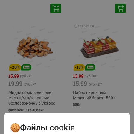
🕘
12:00
-
21:00
-
20
%
-
13
%
15.99
13.99
руб./
кг
руб./
шт
19.99
15.99
руб./
кг
руб./
шт
Мидии обыкновенные
Набор пирожных
мясо п/м в/м водные
Медовый бархат 580 г
беспозвоночные Vici вес
580г
фасовка: 0,15-0,65кг
Файлы cookie