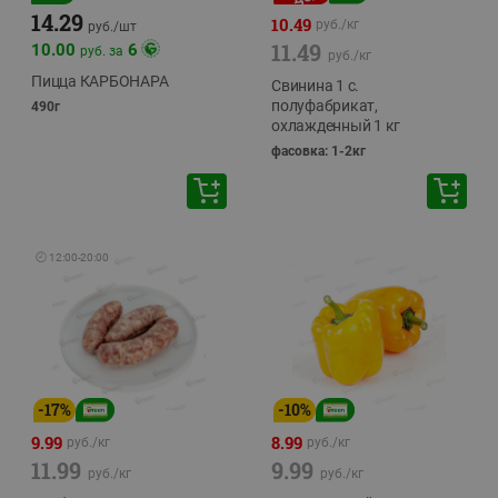
14.29
10.49
руб./
кг
руб./
шт
11.49
10.00
6
руб. за
руб./
кг
Пицца КАРБОНАРА
Свинина 1 с.
полуфабрикат,
490г
охлажденный 1 кг
фасовка: 1-2кг
🕘
12:00
-
20:00
-
17
%
-
10
%
9.99
8.99
руб./
кг
руб./
кг
11.99
9.99
руб./
кг
руб./
кг