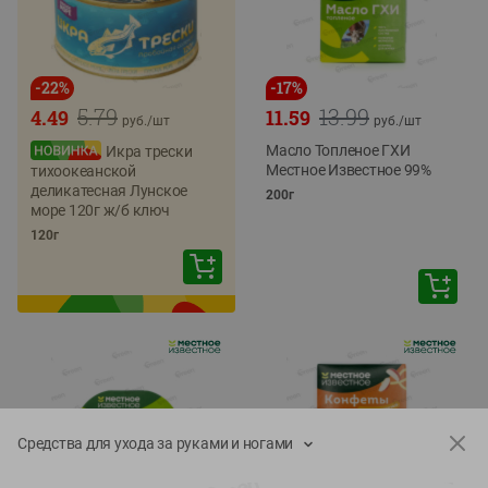
-
22
%
-
17
%
5.79
13.99
4.49
11.59
руб./
шт
руб./
шт
Масло Топленое ГХИ
Икра трески
Местное Известное 99%
тихоокеанской
деликатесная Лунское
200г
море 120г ж/б ключ
120г
Средства для ухода за руками и ногами