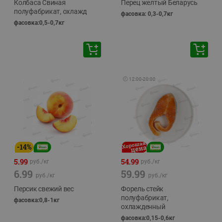
Колбаса Свиная
Перец желтый Беларусь
полуфабрикат, охлажд
фасовка: 0,3-0,7кг
фасовка:0,5-0,7кг
🕘
12:00
-
20:00
-
14
%
5.99
54.99
руб./
кг
руб./
кг
6.99
59.99
руб./
кг
руб./
кг
Персик свежий вес
Форель стейк
полуфабрикат,
фасовка:0,8-1кг
охлажденный
фасовка:0,15-0,6кг