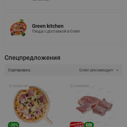
Green kitchen
Пицца c доставкой в Green
Спецпредложения
Сортировка:
Green рекомендует
🕘
12:00
-
21:00
🕘
12:00
-
20:00
-
30
%