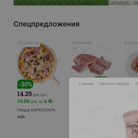
Спецпредложения
🕘
12:00
-
21:00
🕘
12:00
-
20:00
🕘
12:00
-
-
17
%
-
30
%
Главная
Каталог товаров
К
14.29
10.49
9.99
руб./
кг
руб
руб./
шт
11.49
11.99
10.00
6
руб. за
руб./
кг
Пицца КАРБОНАРА
Свинина 1 с.
Колбас
полуфабрикат,
полуфа
490г
охлажденный 1 кг
охлажд
фасовка: 1-2кг
фасовка: