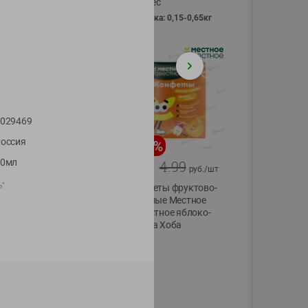
Vici вес
фасовка: 0,15-0,65кг
029469
оссия
-
13
%
-
20
%
80мл
6.89
4.99
5.99
3.99
руб./
шт
руб./
шт
ь"
Яйца перепелиные
Конфеты фруктово-
копченые
ягодные Местное
Молодецкие
известное яблоко-
Местное известное
тыква Хоба
20 шт упак
60г
Солигорска п/ф
20шт в уп