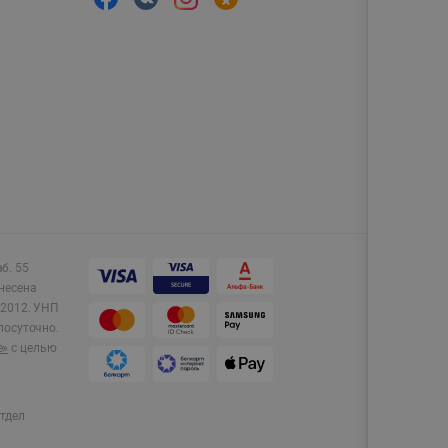
аб. 55
несена
2012.
УНП
лосуточно.
e»
с целью
тдел