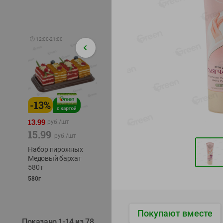
🕘
12:00
-
21:00
-
13
%
-
12
%
-
24
%
4.99
13.99
1.05
руб./
шт
руб./
шт
15.99
1.19
ТОФУ V
руб./
шт
руб./
шт
ТВЕРД
Набор пирожных
Корм влаж. для
230г
Медовый бархат
кош. с чувств.
580 г
пищевар. Пурина
Ван курица
580г
75г
Покупают вместе
Показано 1-14 из 78