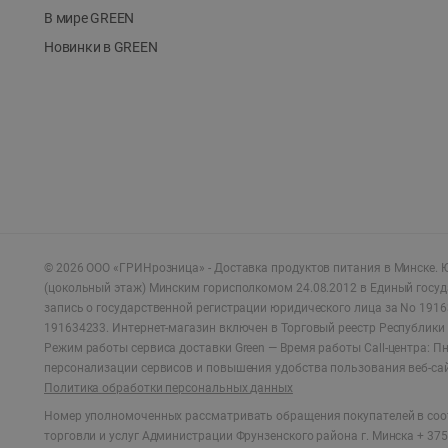
В мире GREEN
Новинки в GREEN
©
2026
ООО «ГРИНрозница» - Доставка продуктов питания в Минске.
Ю
(цокольный этаж) Минским горисполкомом 24.08.2012 в Единый госу
запись о государственной регистрации юридического лица за No 1916
191634233. Интернет-магазин включен в Торговый реестр Республики 
Режим работы сервиса доставки Green —
Время работы Call-центра: Пн.
персонализации сервисов и повышения удобства пользования веб-са
Политика обработки персональных данных
Номер уполномоченных рассматривать обращения покупателей в соот
торговли и услуг Администрации Фрунзенского района г. Минска + 375 