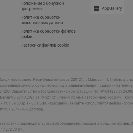
Положение о бонусной
AppGallery
программе
Политика обработки
персональных данных
Политика обработки файлов
cookie
Настройки файлов cookie
ридический адрес: Республика Беларусь, 220121, г. Минск, ул. П. Глебки, д. 5, к
дарственный регистр юридических лиц и индивидуальных предпринимателей в
34233.
Свидетельство о государственной регистрации: No 191634233 от 24.08.
Беларусь 26.10.2021 за № 521721. Режим приема заявок через корзину – круг
- Пт. с 09.00 до 17.00, СБ, ВС - выходной
.
На сайте
используются файлы «cooki
йтом.
Публичный договор.
ветствии с законодательством об обращениях граждан и юридических лиц: О
17 272 73 84 .