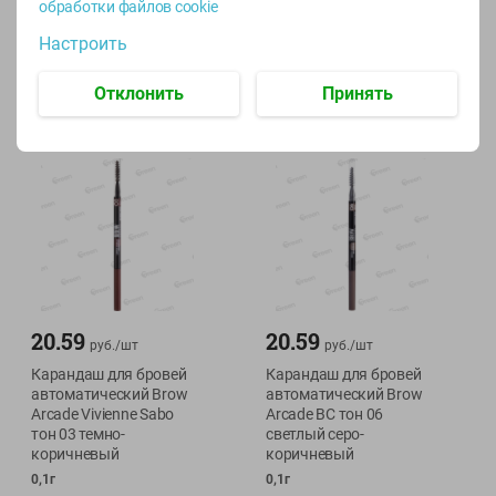
обработки файлов cookie
коричневый
0,1г
Настроить
0,1г
Отклонить
Принять
20.59
20.59
руб./
шт
руб./
шт
Карандаш для бровей
Карандаш для бровей
автоматический Brow
автоматический Brow
Arcade Vivienne Sabo
Arcade BC тон 06
тон 03 темно-
светлый серо-
коричневый
коричневый
0,1г
0,1г