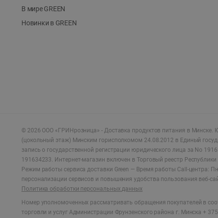
В мире GREEN
Новинки в GREEN
©
2026
ООО «ГРИНрозница» - Доставка продуктов питания в Минске.
Ю
(цокольный этаж) Минским горисполкомом 24.08.2012 в Единый госу
запись о государственной регистрации юридического лица за No 1916
191634233. Интернет-магазин включен в Торговый реестр Республики 
Режим работы сервиса доставки Green —
Время работы Call-центра: Пн.
персонализации сервисов и повышения удобства пользования веб-са
Политика обработки персональных данных
Номер уполномоченных рассматривать обращения покупателей в соот
торговли и услуг Администрации Фрунзенского района г. Минска + 375 