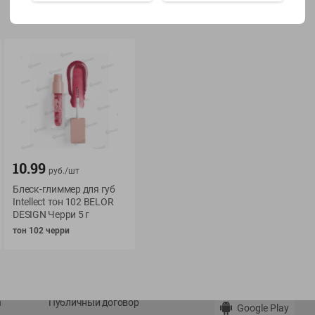
Показать 15-28 из 78
О сервисе
Мой Green
Оплата
История покупок
10.99
руб./
шт
Условия доставки
Мои товары
Блеск-глиммер для губ
Возврат товара
Intellect тон 102 BELOR
Обратная связь
DESIGN Черри 5 г
Оформление заказа
тон 102 черри
Приложение Green c
Приемка товара
доставкой и бонусно
Самовывоз
Рекламная игра
App Store
n
Публичный договор
Google Play