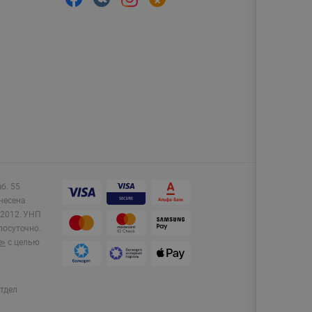
аб. 55
несена
2012.
УНП
лосуточно.
e»
с целью
тдел