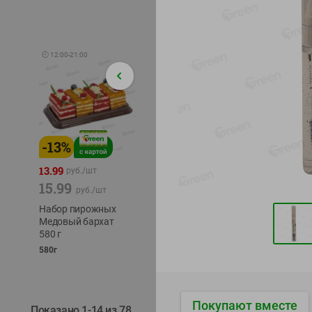
🕘
12:00
-
21:00
-
13
%
-
12
%
-
24
%
4.99
13.99
1.05
руб./
шт
руб./
шт
15.99
1.19
ТОФУ V
руб./
шт
руб./
шт
ТВЕРД
Набор пирожных
Корм влаж. для
230г
Медовый бархат
кош. с чувств.
580 г
пищевар. Пурина
Ван курица
580г
75г
Покупают вместе
Показано 1-14 из 78