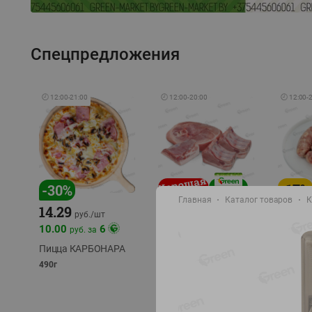
Спецпредложения
🕘
12:00
-
21:00
🕘
12:00
-
20:00
🕘
12:00
-
-
17
%
-
30
%
Главная
Каталог товаров
К
14.29
10.49
9.99
руб./
кг
руб
руб./
шт
11.49
11.99
10.00
6
руб. за
руб./
кг
Пицца КАРБОНАРА
Свинина 1 с.
Колбас
полуфабрикат,
полуфа
490г
охлажденный 1 кг
охлажд
фасовка: 1-2кг
фасовка: