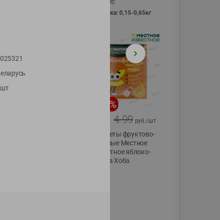
Vici вес
фасовка: 0,15-0,65кг
025321
еларусь
1шт
-
13
%
-
20
%
6.89
4.99
5.99
3.99
руб./
шт
руб./
шт
Яйца перепелиные
Конфеты фруктово-
копченые
ягодные Местное
Молодецкие
известное яблоко-
Местное известное
тыква Хоба
20 шт упак
60г
Солигорска п/ф
20шт в уп