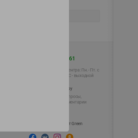
+375 44 560-60-61
Время работы Call-центра: Пн.- Пт. с
09.00 до 17.00, СБ, ВС - выходной
shop@green-market.by
Пишите нам свои вопросы,
предложения и комментарии
й картой
Вакансии
👋
Корпоративный сайт Green