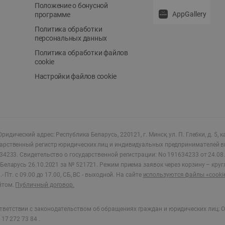
Положение о бонусной
AppGallery
программе
Политика обработки
персональных данных
Политика обработки файлов
cookie
Настройки файлов cookie
ридический адрес: Республика Беларусь, 220121, г. Минск, ул. П. Глебки, д. 5, к
дарственный регистр юридических лиц и индивидуальных предпринимателей в
34233.
Свидетельство о государственной регистрации: No 191634233 от 24.08.
Беларусь 26.10.2021 за № 521721. Режим приема заявок через корзину – круг
- Пт. с 09.00 до 17.00, СБ, ВС - выходной
.
На сайте
используются файлы «cooki
йтом.
Публичный договор.
ветствии с законодательством об обращениях граждан и юридических лиц: О
17 272 73 84 .