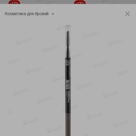
-
17
%
-
13
%
13.99
6.89
11.59
5.99
руб./
шт
руб./
шт
Косметика для бровей
Масло Топленое ГХИ
Яйца перепелиные
Местное Известное 99%
копченые Молодецкие
Местное известное 20 шт
200г
упак Солигорска п/ф
20шт в уп
Показано 1-14 из 79
Показать 15-28 из 79
Каталог товаров
Специально для вас