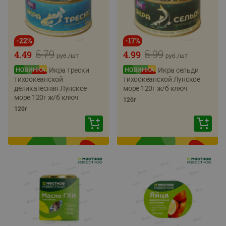
-
22
%
-
17
%
5.79
5.99
4.49
4.99
руб./
шт
руб./
шт
Икра трески
Икра сельди
тихоокеанской
тихоокеанской Лунское
деликатесная Лунское
море 120г ж/б ключ
море 120г ж/б ключ
120г
120г