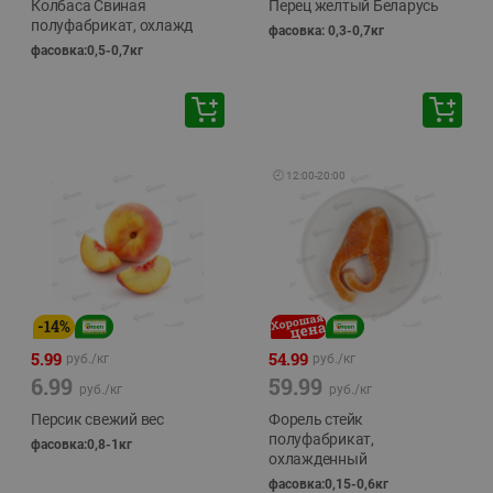
Колбаса Свиная
Перец желтый Беларусь
полуфабрикат, охлажд
фасовка: 0,3-0,7кг
фасовка:0,5-0,7кг
🕘
12:00
-
20:00
-
14
%
5.99
54.99
руб./
кг
руб./
кг
6.99
59.99
руб./
кг
руб./
кг
Персик свежий вес
Форель стейк
полуфабрикат,
фасовка:0,8-1кг
охлажденный
фасовка:0,15-0,6кг