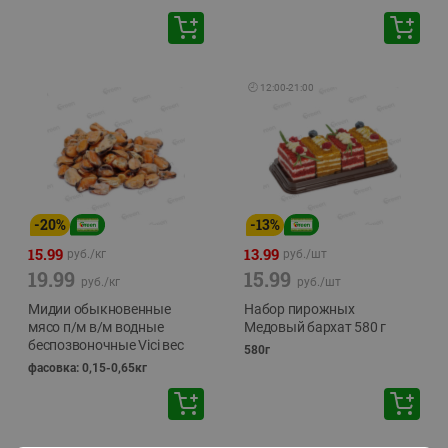
🕘
12:00
-
21:00
-
20
%
-
13
%
15.99
13.99
руб./
кг
руб./
шт
19.99
15.99
руб./
кг
руб./
шт
Мидии обыкновенные
Набор пирожных
мясо п/м в/м водные
Медовый бархат 580 г
беспозвоночные Vici вес
580г
фасовка: 0,15-0,65кг