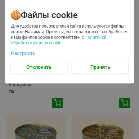
Файлы cookie
Для удобства пользователей сайта используются файлы
cookie. Нажимая "Принять", вы соглашаетесь
на обработку
нами файлов cookie в соответствии с
Политикой
обработки файлов cookie
-
12
%
-
24
%
Настроить
6.59
4.99
1.05
руб./
шт
руб./
шт
1.19
ТОФУ Vegetus ТВЕРДЫЙ
руб./
шт
Отклонить
Принять
230г
Корм влаж. для кош. с
чувств. пищевар. Пурина
Ван курица
75г