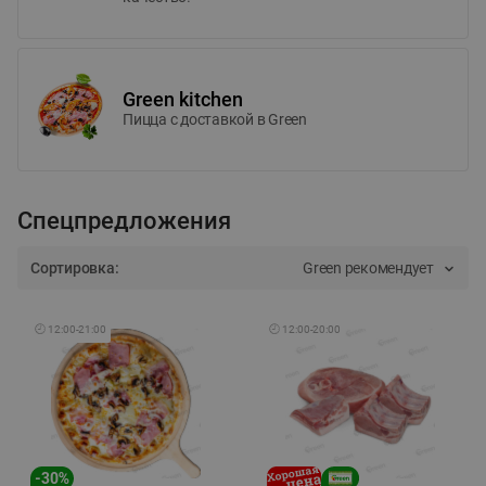
Green kitchen
Пицца c доставкой в Green
Спецпредложения
Сортировка:
Green рекомендует
🕘
12:00
-
21:00
🕘
12:00
-
20:00
-
30
%