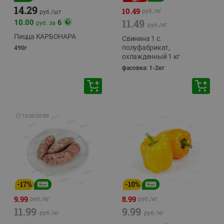
14.29
10.49
руб./
кг
руб./
шт
11.49
10.00
6
руб. за
руб./
кг
Пицца КАРБОНАРА
Свинина 1 с.
полуфабрикат,
490г
охлажденный 1 кг
фасовка: 1-2кг
🕘
12:00
-
20:00
-
17
%
-
10
%
9.99
8.99
руб./
кг
руб./
кг
11.99
9.99
руб./
кг
руб./
кг