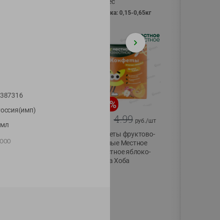
Vici вес
фасовка: 0,15-0,65кг
387316
-
13
%
-
20
%
оссия(имп)
6.89
4.99
5.99
3.99
руб./
шт
руб./
шт
6мл
Яйца перепелиные
Конфеты фруктово-
ООО
копченые
ягодные Местное
Молодецкие
известное яблоко-
Местное известное
тыква Хоба
20 шт упак
60г
Солигорска п/ф
20шт в уп