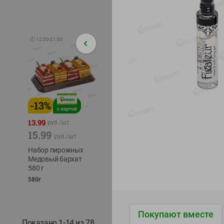
🕘
12:00
-
21:00
-
13
%
-
12
%
-
24
%
4.99
13.99
1.05
руб./
шт
руб./
шт
15.99
1.19
ТОФУ V
руб./
шт
руб./
шт
ТВЕРД
Набор пирожных
Корм влаж. для
230г
Медовый бархат
кош. с чувств.
580 г
пищевар. Пурина
Ван курица
580г
75г
Покупают вместе
Показано 1-14 из 78