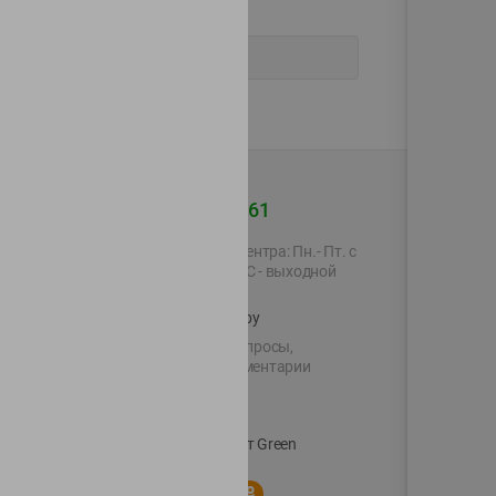
+375 44 560-60-61
Время работы Call-центра: Пн.- Пт. с
09.00 до 17.00, СБ, ВС - выходной
shop@green-market.by
Пишите нам свои вопросы,
предложения и комментарии
й картой
Вакансии
👋
Корпоративный сайт Green