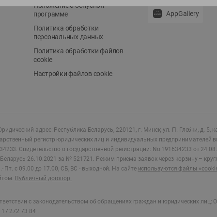
Положение о бонусной
AppGallery
программе
Политика обработки
персональных данных
Политика обработки файлов
cookie
Настройки файлов cookie
ридический адрес: Республика Беларусь, 220121, г. Минск, ул. П. Глебки, д. 5, к
дарственный регистр юридических лиц и индивидуальных предпринимателей в
34233.
Свидетельство о государственной регистрации: No 191634233 от 24.08.
Беларусь 26.10.2021 за № 521721. Режим приема заявок через корзину – круг
- Пт. с 09.00 до 17.00, СБ, ВС - выходной
.
На сайте
используются файлы «cooki
йтом.
Публичный договор.
ветствии с законодательством об обращениях граждан и юридических лиц: О
17 272 73 84 .