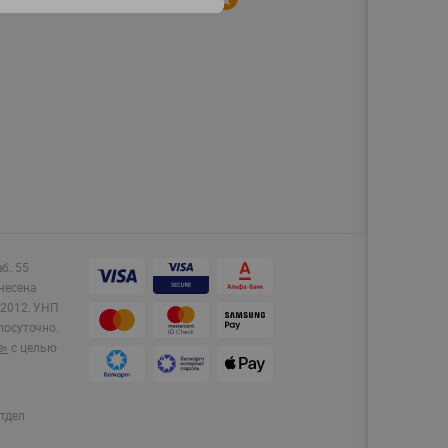
аб. 55
несена
2012.
УНП
лосуточно.
e»
с целью
тдел