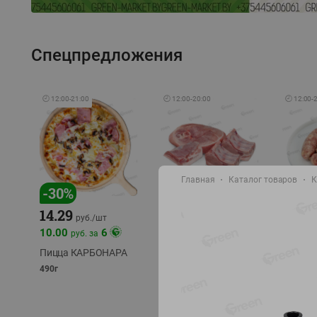
Спецпредложения
🕘
12:00
-
21:00
🕘
12:00
-
20:00
🕘
12:00
-
Главная
Каталог товаров
К
-
17
%
-
30
%
14.29
10.49
9.99
руб./
кг
руб
руб./
шт
11.49
11.99
10.00
6
руб. за
руб./
кг
Пицца КАРБОНАРА
Свинина 1 с.
Колбас
полуфабрикат,
полуфа
490г
охлажденный 1 кг
охлажд
фасовка: 1-2кг
фасовка: