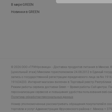
В мире GREEN
Новинки в GREEN
©
2026
ООО «ГРИНрозница» - Доставка продуктов питания в Минске.
Ю
(цокольный этаж) Минским горисполкомом 24.08.2012 в Единый госу
запись о государственной регистрации юридического лица за No 1916
191634233. Интернет-магазин включен в Торговый реестр Республики 
Режим работы сервиса доставки Green —
Время работы Call-центра: Пн.
персонализации сервисов и повышения удобства пользования веб-са
Политика обработки персональных данных
Номер уполномоченных рассматривать обращения покупателей в соот
торговли и услуг Администрации Фрунзенского района г. Минска + 375 