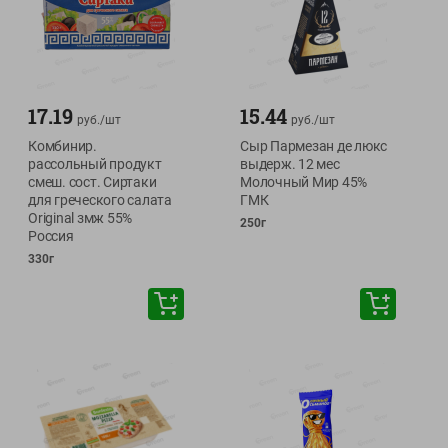
17.19
15.44
руб./
шт
руб./
шт
Комбинир.
Сыр Пармезан де люкс
рассольный продукт
выдерж. 12 мес
смеш. сост. Сиртаки
Молочный Мир 45%
для греческого салата
ГМК
Original змж 55%
250г
Россия
330г