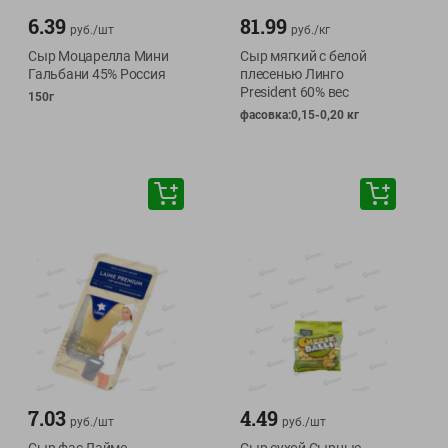
6.39
81.99
руб./
шт
руб./
кг
Сыр Моцарелла Мини
Сыр мягкий с белой
Гальбани 45% Россия
плесенью Линго
President 60% вес
150г
фасовка:0,15-0,20 кг
7.03
4.49
руб./
шт
руб./
шт