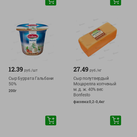
12.39
27.49
руб./
шт
руб./
кг
Сыр Буррата Гальбани
Сыр полутвердый
50%
Моцарелла копченый
м. д. ж. 40% вес
200г
Bonfesto
фасовка:0,2-0,4кг