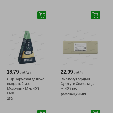
13.79
22.09
руб./
шт
руб./
кг
Сыр Пармезан де люкс
Сыр полутвердый
выдерж. 9 мес
Сулугуни Свежа м. д.
Молочный Мир 45%
ж. 40% вес
ГМК
фасовка:0,2-0,4кг
250г