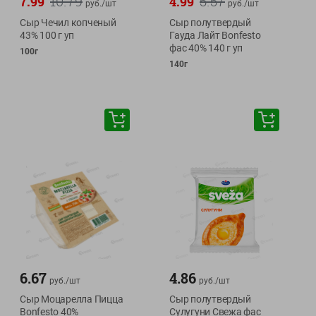
10.79
5.57
7.99
4.99
руб./
шт
руб./
шт
Сыр Чечил копченый
Сыр полутвердый
43% 100 г уп
Гауда Лайт Bonfesto
фас 40% 140 г уп
100г
140г
6.67
4.86
руб./
шт
руб./
шт
Сыр Моцарелла Пицца
Сыр полутвердый
Bonfesto 40%
Сулугуни Свежа фас