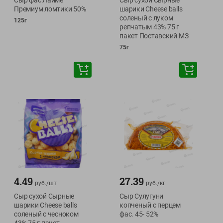
Сыр фас Лайме
Сыр сухой Сырные
Премиум ломтики 50%
шарики Cheese balls
соленый с луком
125г
репчатым 43% 75 г
пакет Поставский МЗ
75г
4.49
27.39
руб./
шт
руб./
кг
Сыр сухой Сырные
Сыр Сулугуни
шарики Cheese balls
копченый с перцем
соленый с чесноком
фас. 45- 52%