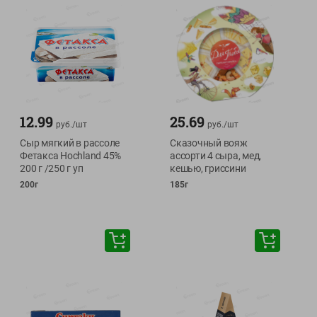
12.99
25.69
руб./
шт
руб./
шт
Сыр мягкий в рассоле
Сказочный вояж
Фетакса Hochland 45%
ассорти 4 сыра, мед,
200 г /250 г уп
кешью, гриссини
200г
185г