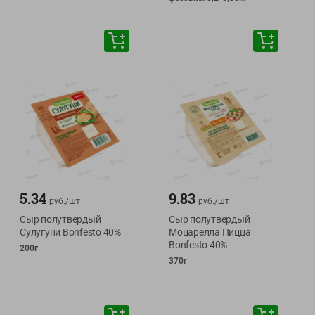
5.34
9.83
руб./
шт
руб./
шт
Сыр полутвердый
Сыр полутвердый
Сулугуни Bonfesto 40%
Моцарелла Пицца
Bonfesto 40%
200г
370г