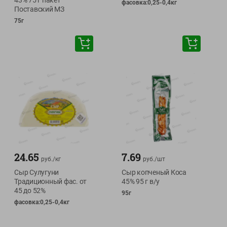
43% 75 г пакет
фасовка:0,25-0,4кг
Поставский МЗ
75г
24.65
7.69
руб./
кг
руб./
шт
Сыр Сулугуни
Сыр копченый Коса
Традиционный фас. от
45% 95 г в/у
45 до 52%
95г
фасовка:0,25-0,4кг