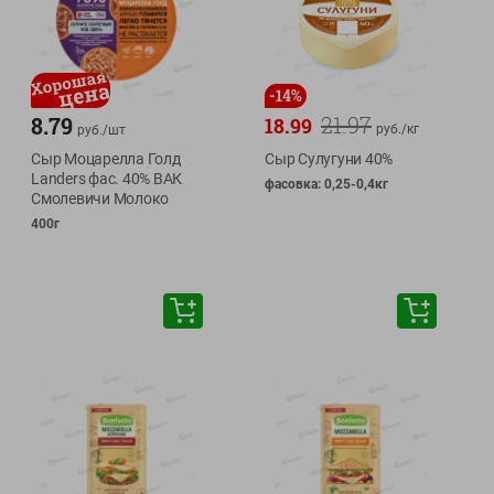
-
14
%
21.97
8.79
18.99
руб./
кг
руб./
шт
Сыр Моцарелла Голд
Сыр Сулугуни 40%
Landers фас. 40% ВАК
фасовка: 0,25-0,4кг
Смолевичи Молоко
400г