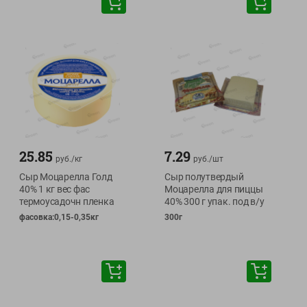
25.85
7.29
руб./
кг
руб./
шт
Сыр Моцарелла Голд
Сыр полутвердый
40% 1 кг вес фас
Моцарелла для пиццы
термоусадочн пленка
40% 300 г упак. под в/у
фасовка:0,15-0,35кг
300г