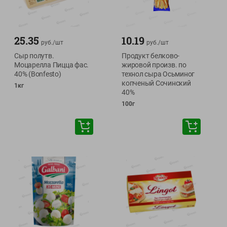
25.35
10.19
руб./
шт
руб./
шт
Сыр полутв.
Продукт белково-
Моцарелла Пицца фас.
жировой произв. по
40% (Bonfesto)
технол сыра Осьминог
копченый Сочинский
1кг
40%
100г