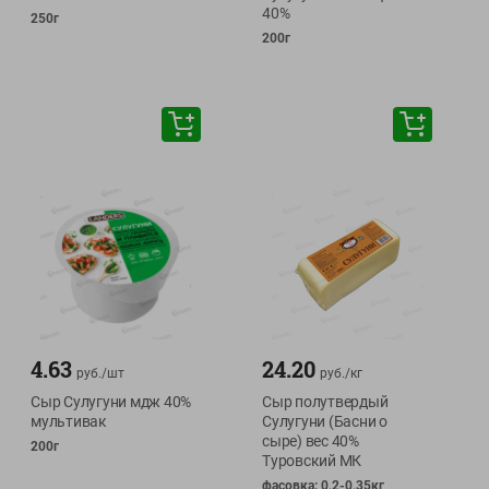
40%
250г
200г
4.63
24.20
руб./
шт
руб./
кг
Сыр Сулугуни мдж 40%
Сыр полутвердый
мультивак
Сулугуни (Басни о
сыре) вес 40%
200г
Туровский МК
фасовка: 0,2-0,35кг