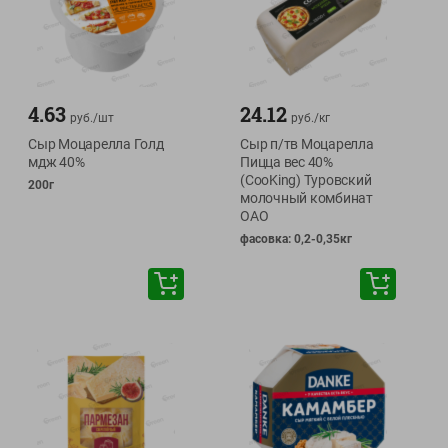
4.63
24.12
руб./
шт
руб./
кг
Сыр Моцарелла Голд
Сыр п/тв Моцарелла
мдж 40%
Пицца вес 40%
(CooKing) Туровский
200г
молочный комбинат
ОАО
фасовка: 0,2-0,35кг