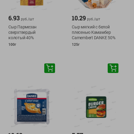
6.93
10.29
руб./
шт
руб./
шт
Сыр Пармезан
Сыр мягкий с белой
сверхтвердый
плесенью Камамбер
колотый 40%
Camembert DANKE 50%
100г
125г