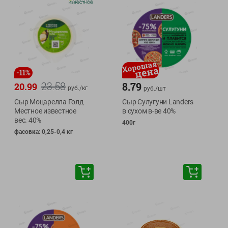
-
11
%
23.58
8.79
20.99
руб./
кг
руб./
шт
Сыр Моцарелла Голд
Сыр Сулугуни Landers
Местное известное
в сухом в-ве 40%
вес. 40%
400г
фасовка: 0,25-0,4 кг