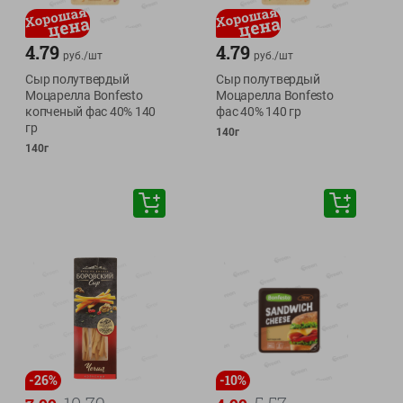
4.79
4.79
руб./
шт
руб./
шт
Сыр полутвердый
Сыр полутвердый
Моцарелла Bonfesto
Моцарелла Bonfesto
копченый фас 40% 140
фас 40% 140 гр
гр
140г
140г
-
26
%
-
10
%