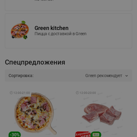
Green kitchen
Пицца c доставкой в Green
Спецпредложения
Сортировка:
Green рекомендует
🕘
12:00
-
21:00
🕘
12:00
-
20:00
-
30
%