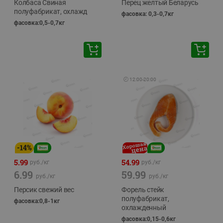
Колбаса Свиная
Перец желтый Беларусь
полуфабрикат, охлажд
фасовка: 0,3-0,7кг
фасовка:0,5-0,7кг
🕘
12:00
-
20:00
-
14
%
5.99
54.99
руб./
кг
руб./
кг
6.99
59.99
руб./
кг
руб./
кг
Персик свежий вес
Форель стейк
полуфабрикат,
фасовка:0,8-1кг
охлажденный
фасовка:0,15-0,6кг