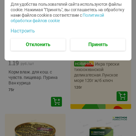
Для удобства пользователей сайта используются файлы
cookie. Нажимая "Принять", вы соглашаетесь
на обработку
нами файлов cookie в соответствии с
Политикой
обработки файлов cookie
Настроить
Отклонить
Принять
-
12
%
-
22
%
5.79
4.49
1.05
руб./
шт
руб./
шт
1.19
руб./
шт
Икра трески
тихоокеанской
Корм влаж. для кош. с
деликатесная Лунское
чувств. пищевар. Пурина
море 120г ж/б ключ
Ван курица
120г
75г