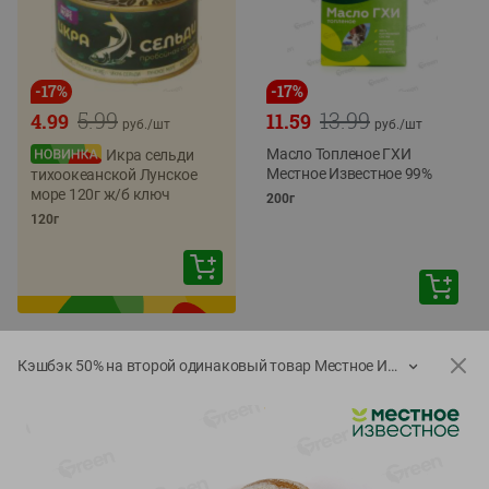
-
17
%
-
17
%
5.99
13.99
4.99
11.59
руб./
шт
руб./
шт
Масло Топленое ГХИ
Икра сельди
Местное Известное 99%
тихоокеанской Лунское
море 120г ж/б ключ
200г
120г
Кэшбэк 50% на второй одинаковый товар Местное Известное