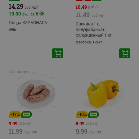
14.29
10.49
руб./
кг
руб./
шт
11.49
10.00
6
руб. за
руб./
кг
Пицца КАРБОНАРА
Свинина 1 с.
полуфабрикат,
490г
охлажденный 1 кг
фасовка: 1-2кг
🕘
12:00
-
20:00
-
17
%
-
10
%
9.99
8.99
руб./
кг
руб./
кг
11.99
9.99
руб./
кг
руб./
кг