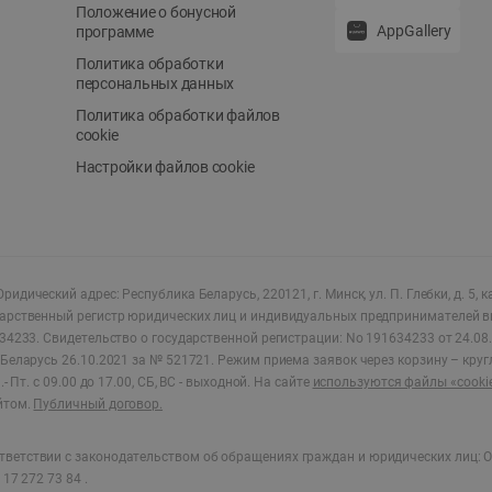
Положение о бонусной
AppGallery
программе
Политика обработки
персональных данных
Политика обработки файлов
cookie
Настройки файлов cookie
ридический адрес: Республика Беларусь, 220121, г. Минск, ул. П. Глебки, д. 5, к
дарственный регистр юридических лиц и индивидуальных предпринимателей в
34233.
Свидетельство о государственной регистрации: No 191634233 от 24.08.
Беларусь 26.10.2021 за № 521721. Режим приема заявок через корзину – круг
- Пт. с 09.00 до 17.00, СБ, ВС - выходной
.
На сайте
используются файлы «cooki
йтом.
Публичный договор.
ветствии с законодательством об обращениях граждан и юридических лиц: О
17 272 73 84 .