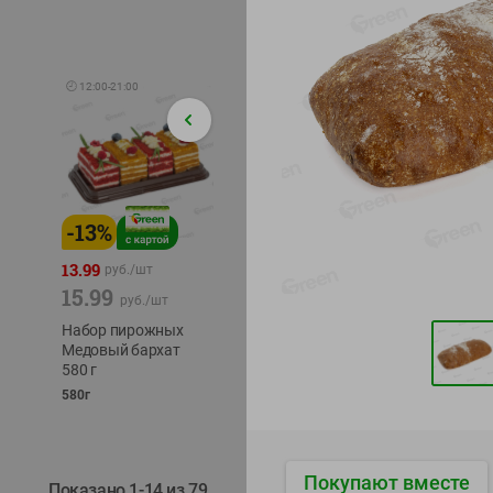
🕘
12:00
-
21:00
-
13
%
-
12
%
-
24
%
4.99
13.99
1.05
руб./
шт
руб./
шт
15.99
1.19
ТОФУ V
руб./
шт
руб./
шт
ТВЕРД
Набор пирожных
Корм влаж. для
230г
Медовый бархат
кош. с чувств.
580 г
пищевар. Пурина
Ван курица
580г
75г
Покупают вместе
Показано 1-14 из 79