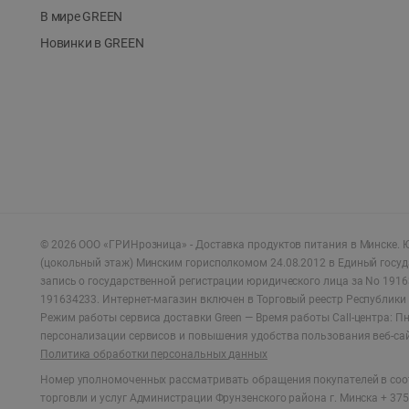
В мире GREEN
Новинки в GREEN
©
2026
ООО «ГРИНрозница» - Доставка продуктов питания в Минске.
Ю
(цокольный этаж) Минским горисполкомом 24.08.2012 в Единый госу
запись о государственной регистрации юридического лица за No 1916
191634233. Интернет-магазин включен в Торговый реестр Республики 
Режим работы сервиса доставки Green —
Время работы Call-центра: Пн.
персонализации сервисов и повышения удобства пользования веб-са
Политика обработки персональных данных
Номер уполномоченных рассматривать обращения покупателей в соот
торговли и услуг Администрации Фрунзенского района г. Минска + 375 