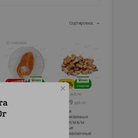
Сортировка:
🕘
12:00
-
20:00
-
20
%
54.99
15.99
руб./
кг
руб./
кг
та
59.99
19.99
руб./
кг
руб./
кг
0г
Форель стейк
Мидии
полуфабрикат,
обыкновенные
охлажденный
мясо п/м в/м
водные
фасовка:0,15-0,6кг
беспозвоночные