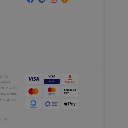
аб. 55
несена
2012.
УНП
лосуточно.
e»
с целью
тдел