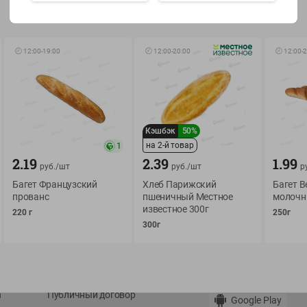
Показать 15-28 из 79
🕘
12:00
-
19:00
🕘
12:00
-
20:00
🕘
12:00
-
2
О сервисе
Мой Green
Кэшбэк
50%
на 2-й товар
1
Оплата
История покупок
2.19
2.39
1.99
руб./
шт
руб./
шт
р
Условия доставки
Мои товары
Багет Французский
Хлеб Парижский
Багет В
Возврат товара
прованс
пшеничный Местное
молоч
Обратная связь
известное 300г
220 г
250г
Оформление заказа
300г
Приложение Green c
Приемка товара
доставкой и бонусно
Самовывоз
Рекламная игра
App Store
n
Публичный договор
Google Play