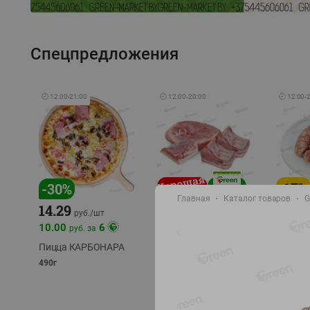
Спецпредложения
🕘
12:00
-
21:00
🕘
12:00
-
20:00
🕘
12:00
-
-
17
%
-
30
%
Главная
Каталог товаров
G
14.29
10.49
9.99
руб./
кг
руб
руб./
шт
11.49
11.99
10.00
6
руб. за
руб./
кг
Пицца КАРБОНАРА
Свинина 1 с.
Колбас
полуфабрикат,
полуфа
490г
охлажденный 1 кг
охлажд
фасовка: 1-2кг
фасовка: