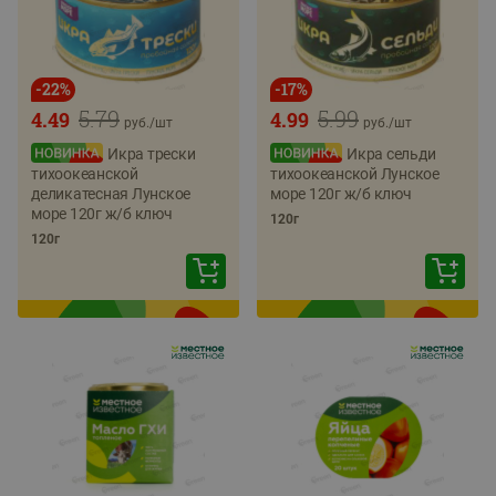
-
22
%
-
17
%
5.79
5.99
4.49
4.99
руб./
шт
руб./
шт
Икра трески
Икра сельди
тихоокеанской
тихоокеанской Лунское
деликатесная Лунское
море 120г ж/б ключ
море 120г ж/б ключ
120г
120г