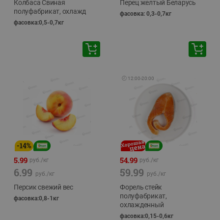
Колбаса Свиная
Перец желтый Беларусь
полуфабрикат, охлажд
фасовка: 0,3-0,7кг
фасовка:0,5-0,7кг
🕘
12:00
-
20:00
-
14
%
5.99
54.99
руб./
кг
руб./
кг
6.99
59.99
руб./
кг
руб./
кг
Персик свежий вес
Форель стейк
полуфабрикат,
фасовка:0,8-1кг
охлажденный
фасовка:0,15-0,6кг