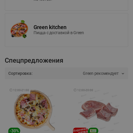
Green kitchen
Пицца c доставкой в Green
Спецпредложения
Сортировка:
Green рекомендует
🕘
12:00
-
21:00
🕘
12:00
-
20:00
-
30
%