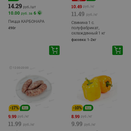
14.29
10.49
руб./
кг
руб./
шт
11.49
10.00
6
руб. за
руб./
кг
Пицца КАРБОНАРА
Свинина 1 с.
полуфабрикат,
490г
охлажденный 1 кг
фасовка: 1-2кг
🕘
12:00
-
20:00
-
17
%
-
10
%
9.99
8.99
руб./
кг
руб./
кг
11.99
9.99
руб./
кг
руб./
кг