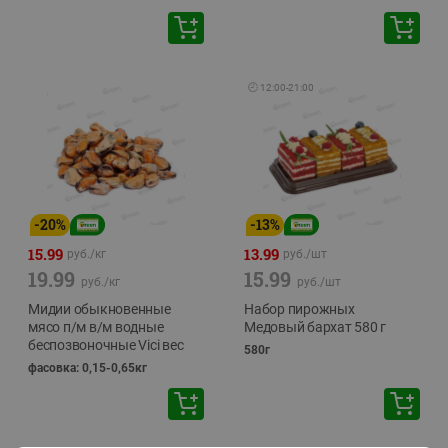
🕘
12:00
-
21:00
-
20
%
-
13
%
15.99
13.99
руб./
кг
руб./
шт
19.99
15.99
руб./
кг
руб./
шт
Мидии обыкновенные
Набор пирожных
мясо п/м в/м водные
Медовый бархат 580 г
беспозвоночные Vici вес
580г
фасовка: 0,15-0,65кг