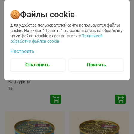
Файлы cookie
Для удобства пользователей сайта используются файлы
cookie. Нажимая "Принять", вы соглашаетесь
на обработку
нами файлов cookie в соответствии с
Политикой
обработки файлов cookie
-
12
%
-
24
%
Настроить
6.59
4.99
1.05
руб./
шт
руб./
шт
1.19
ТОФУ Vegetus ТВЕРДЫЙ
руб./
шт
Отклонить
Принять
230г
Корм влаж. для кош. с
чувств. пищевар. Пурина
Ван курица
75г