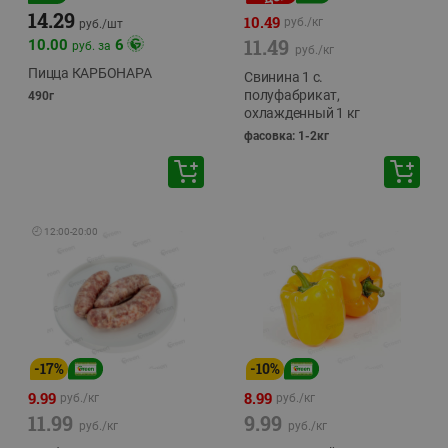
14.29
10.49
руб./
кг
руб./
шт
11.49
10.00
6
руб. за
руб./
кг
Пицца КАРБОНАРА
Свинина 1 с.
полуфабрикат,
490г
охлажденный 1 кг
фасовка: 1-2кг
🕘
12:00
-
20:00
-
17
%
-
10
%
9.99
8.99
руб./
кг
руб./
кг
11.99
9.99
руб./
кг
руб./
кг