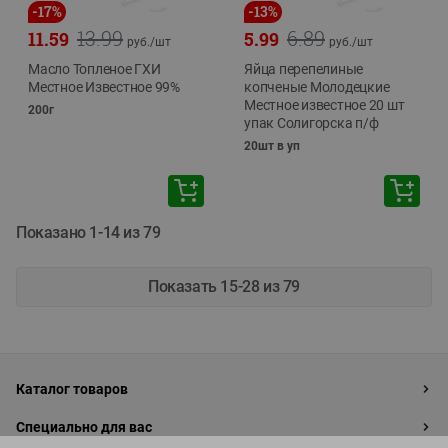
-
17
%
-
13
%
13.99
6.89
11.59
5.99
руб./
шт
руб./
шт
Масло Топленое ГХИ
Яйца перепелиные
Местное Известное 99%
копченые Молодецкие
Местное известное 20 шт
200г
упак Солигорска п/ф
20шт в уп
Показано 1-14 из 79
Показать 15-28 из 79
Каталог товаров
Специально для вас