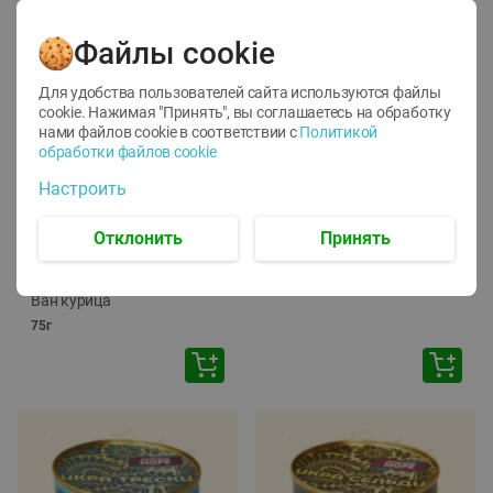
Файлы cookie
Для удобства пользователей сайта используются файлы
cookie. Нажимая "Принять", вы соглашаетесь
на обработку
нами файлов cookie в соответствии с
Политикой
обработки файлов cookie
-
12
%
-
24
%
Настроить
6.59
4.99
1.05
руб./
шт
руб./
шт
1.19
ТОФУ Vegetus ТВЕРДЫЙ
руб./
шт
Отклонить
Принять
230г
Корм влаж. для кош. с
чувств. пищевар. Пурина
Ван курица
75г