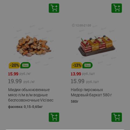
🕘
12:00
-
21:00
-
20
%
-
13
%
15.99
13.99
руб./
кг
руб./
шт
19.99
15.99
руб./
кг
руб./
шт
Мидии обыкновенные
Набор пирожных
мясо п/м в/м водные
Медовый бархат 580 г
беспозвоночные Vici вес
580г
фасовка: 0,15-0,65кг