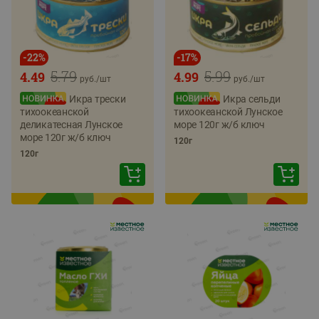
-
22
%
-
17
%
5.79
5.99
4.49
4.99
руб./
шт
руб./
шт
Икра трески
Икра сельди
тихоокеанской
тихоокеанской Лунское
деликатесная Лунское
море 120г ж/б ключ
море 120г ж/б ключ
120г
120г