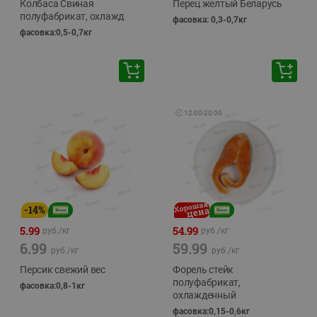
Колбаса Свиная
Перец желтый Беларусь
полуфабрикат, охлажд
фасовка: 0,3-0,7кг
фасовка:0,5-0,7кг
🕘
12:00
-
20:00
-
14
%
5.99
54.99
руб./
кг
руб./
кг
6.99
59.99
руб./
кг
руб./
кг
Персик свежий вес
Форель стейк
полуфабрикат,
фасовка:0,8-1кг
охлажденный
фасовка:0,15-0,6кг