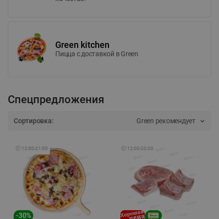
Green kitchen
Пицца c доставкой в Green
Спецпредложения
Сортировка:
Green рекомендует
🕘
12:00
-
21:00
🕘
12:00
-
20:00
-
30
%