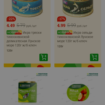
-
22
%
-
17
%
5.79
5.99
4.49
4.99
руб./
шт
руб./
шт
Икра трески
Икра сельди
тихоокеанской
тихоокеанской Лунское
деликатесная Лунское
море 120г ж/б ключ
море 120г ж/б ключ
120г
120г