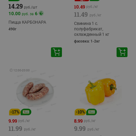
14.29
10.49
руб./
кг
руб./
шт
11.49
10.00
6
руб. за
руб./
кг
Пицца КАРБОНАРА
Свинина 1 с.
полуфабрикат,
490г
охлажденный 1 кг
фасовка: 1-2кг
🕘
12:00
-
20:00
-
17
%
-
10
%
9.99
8.99
руб./
кг
руб./
кг
11.99
9.99
руб./
кг
руб./
кг