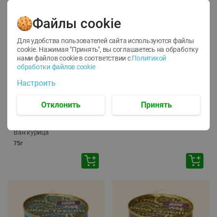
Файлы cookie
Для удобства пользователей сайта используются файлы
cookie. Нажимая "Принять", вы соглашаетесь
на обработку
нами файлов cookie в соответствии с
Политикой
обработки файлов cookie
-
12
%
-
24
%
Настроить
6.59
4.99
1.05
руб./
шт
руб./
шт
1.19
ТОФУ Vegetus ТВЕРДЫЙ
руб./
шт
Отклонить
Принять
230г
Корм влаж. для кош. с
чувств. пищевар. Пурина
Ван курица
75г