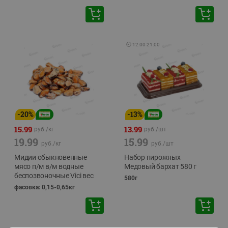
🕘
12:00
-
21:00
-
20
%
-
13
%
15.99
13.99
руб./
кг
руб./
шт
19.99
15.99
руб./
кг
руб./
шт
Мидии обыкновенные
Набор пирожных
мясо п/м в/м водные
Медовый бархат 580 г
беспозвоночные Vici вес
580г
фасовка: 0,15-0,65кг