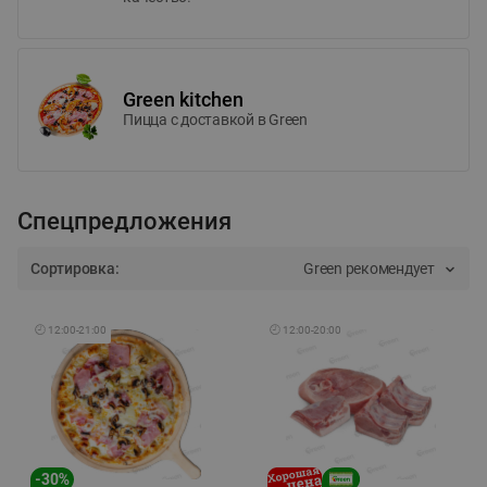
Green kitchen
Пицца c доставкой в Green
Спецпредложения
Сортировка:
Green рекомендует
🕘
12:00
-
21:00
🕘
12:00
-
20:00
-
30
%