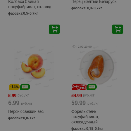
Колбаса Свиная
Перец желтый Беларусь
полуфабрикат, охлажд
фасовка: 0,3-0,7кг
фасовка:0,5-0,7кг
🕘
12:00
-
20:00
-
14
%
5.99
54.99
руб./
кг
руб./
кг
6.99
59.99
руб./
кг
руб./
кг
Персик свежий вес
Форель стейк
полуфабрикат,
фасовка:0,8-1кг
охлажденный
фасовка:0,15-0,6кг