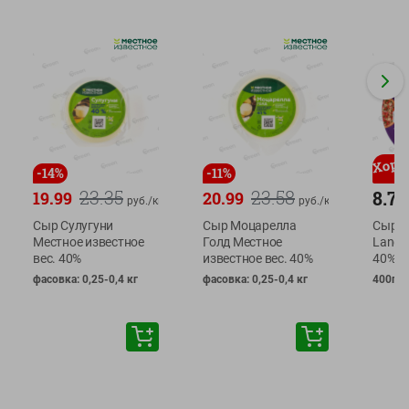
-
14
%
-
11
%
23.35
23.58
8.79
19.99
20.99
руб./
кг
руб./
кг
Сыр Сулугуни
Сыр Моцарелла
Сыр С
Местное известное
Голд Местное
Lander
вес. 40%
известное вес. 40%
40%
фасовка: 0,25-0,4 кг
фасовка: 0,25-0,4 кг
400г