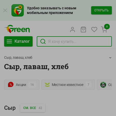
Удобно заказывать с новым
ОТКРЫТЬ
мобильным приложением
0
Каталог
Сыр, лаваш, хлеб
Сыр, лаваш, хлеб
Акции
Местное известное
Собс
16
7
Сыр
СМ. ВСЕ
42