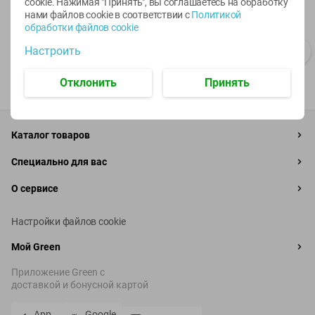
cookie. Нажимая "Принять", вы соглашаетесь
на обработку
нами файлов cookie в соответствии с
Политикой
обработки файлов cookie
Настроить
Отклонить
Принять
Каталог товаров
Специально для вас
О сервисе
Настройки файлов cookie
Мой Green
Приложение Green c
доставкой и бонусной картой
App
Google