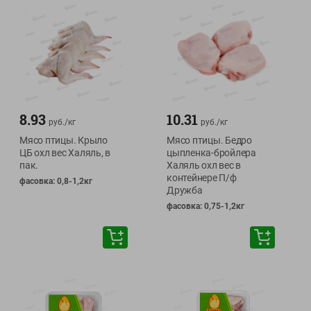
8.93
10.31
руб./
кг
руб./
кг
Мясо птицы. Крыло
Мясо птицы. Бедро
ЦБ охл вес Халяль, в
цыпленка-бройлера
пак.
Халяль охл вес в
контейнере П/ф
фасовка: 0,8-1,2кг
Дружба
фасовка: 0,75-1,2кг