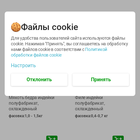
Файлы cookie
🕘
12:00
-
20:00
🕘
12:00
-
20:00
Для удобства пользователей сайта используются файлы
cookie. Нажимая "Принять", вы соглашаетесь
на обработку
нами файлов cookie в соответствии с
Политикой
обработки файлов cookie
Настроить
Отклонить
Принять
23.99
29.99
руб./
кг
руб./
кг
Мякоть бедра индейки
Филе индейки
полуфабрикат,
полуфабрикат,
охлажденный
охлажденный
фасовка:1,0 - 1,5кг
фасовка:0,4-0,7 кг