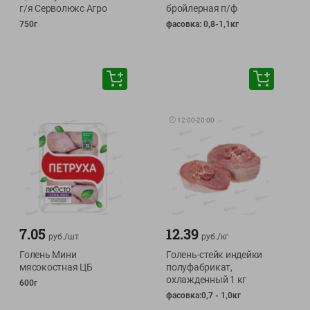
г/я Серволюкс Агро
бройлерная п/ф
750г
фасовка: 0,8-1,1кг
🕘
12:00
-
20:00
7.05
12.39
руб./
шт
руб./
кг
Голень Мини
Голень-стейк индейки
мясокостная ЦБ
полуфабрикат,
охлажденный 1 кг
600г
фасовка:0,7 - 1,0кг