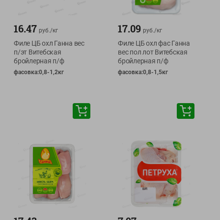
16.47
17.09
руб./
кг
руб./
кг
Филе ЦБ охл Ганна вес
Филе ЦБ охл фас Ганна
п/эт Витебская
вес пол лот Витебская
бройлерная п/ф
бройлерная п/ф
фасовка:0,8-1,2кг
фасовка:0,8-1,5кг