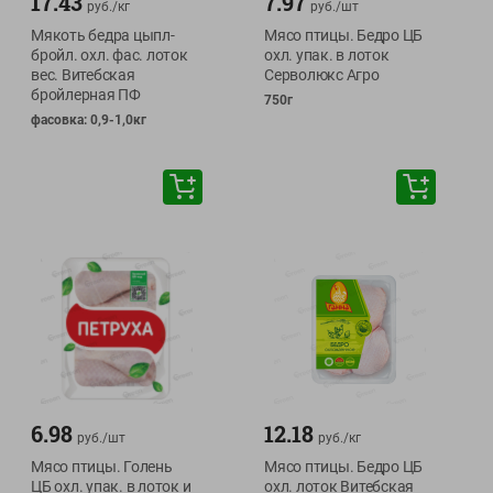
17.43
7.97
руб./
кг
руб./
шт
Мякоть бедра цыпл-
Мясо птицы. Бедро ЦБ
бройл. охл. фас. лоток
охл. упак. в лоток
вес. Витебская
Серволюкс Агро
бройлерная ПФ
750г
фасовка: 0,9-1,0кг
6.98
12.18
руб./
шт
руб./
кг
Мясо птицы. Голень
Мясо птицы. Бедро ЦБ
ЦБ охл. упак. в лоток и
охл. лоток Витебская