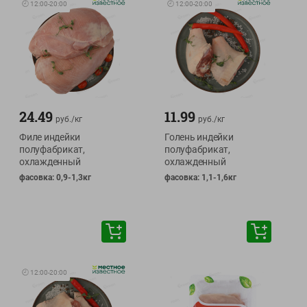
🕘
12:00
-
20:00
🕘
12:00
-
20:00
24.49
11.99
руб./
кг
руб./
кг
Филе индейки
Голень индейки
полуфабрикат,
полуфабрикат,
охлажденный
охлажденный
фасовка: 0,9-1,3кг
фасовка: 1,1-1,6кг
🕘
12:00
-
20:00