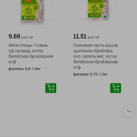
9.69
11.51
руб./
кг
руб./
кг
Мясо птицы. Голень
Плечевая часть крыла
ЦБ охлажд. лоток
цыпленка-бройлера
Витебская бройлерная
охл. халяль вес. лоток
п/ф
Витебская бройлерная
п/ф
фасовка: 0,8-1,0кг
фасовка: 0,75-1,2кг