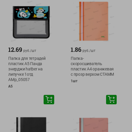
12.69
1.86
руб./
шт
руб./
шт
Папка для тетрадей
Папка-
пластик А5 Панда
скоросшиватель
энерджи hatber на
пластик А4 оранжевая
липучке 1отд
с прозр верхом СТАММ
AMp_05057
1шт
А5