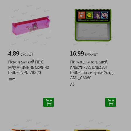
4.89
16.99
руб./
шт
руб./
шт
Пенал мягкий ПВХ
Папка для тетрадей
Мяу Аниме на молнии
пластик А5 Влад А4
hatber NPk_78320
hatber на липучке 2отд
AMp_06060
1шт
А5