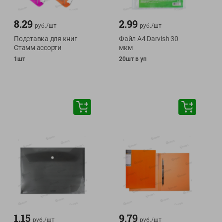
8.29
2.99
руб./
шт
руб./
шт
Подставка для книг
Файл А4 Darvish 30
Стамм ассорти
мкм
1шт
20шт в уп
1.15
9.79
руб./
шт
руб./
шт