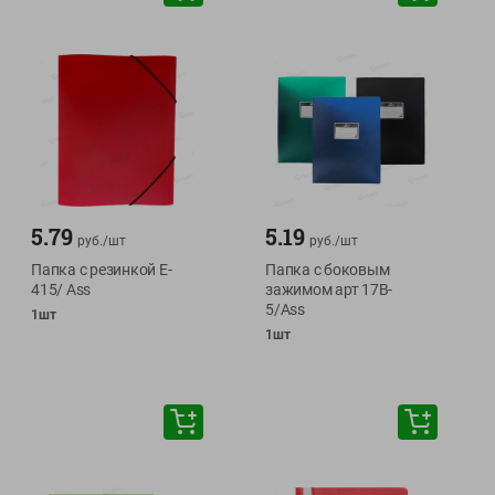
5.79
5.19
руб./
шт
руб./
шт
Папка с резинкой Е-
Папка с боковым
415/ Ass
зажимом арт 17B-
5/Ass
1шт
1шт