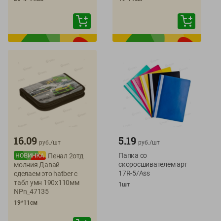
16.09
5.19
руб./
шт
руб./
шт
Папка со
Пенал 2отд
скоросшивателем арт
молния Давай
17R-5/Ass
сделаем это hatber с
табл умн 190х110мм
1шт
NPn_47135
19*11см