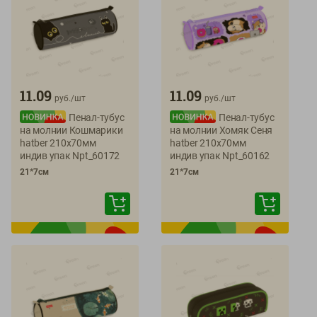
11.09
11.09
руб./
шт
руб./
шт
Пенал-тубус
Пенал-тубус
на молнии Кошмарики
на молнии Хомяк Сеня
hatber 210х70мм
hatber 210х70мм
индив упак Npt_60172
индив упак Npt_60162
21*7см
21*7см