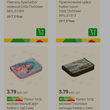
Пиксель бум hatber
Приключения чайки
зеленый 200х75х50мм
hatber пакет
NPc_01009
200х75х50мм
NPc_01013
20*7,5*5см
20*7,5*5см
3.79
3.79
руб./
шт
руб./
шт
Пенал 1отд
Пенал 1отд
молния Милый друг
молния Гоночные
hatber с табл умн
легенды hatber с табл