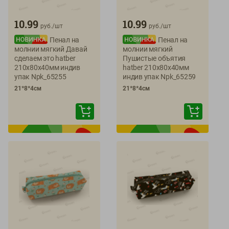
10.99
10.99
руб./
шт
руб./
шт
Пенал на
Пенал на
молнии мягкий Давай
молнии мягкий
сделаем это hatber
Пушистые объятия
210х80х40мм индив
hatber 210х80х40мм
упак Npk_65255
индив упак Npk_65259
21*8*4см
21*8*4см