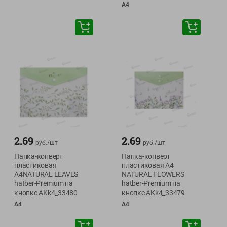
А4
2.69
2.69
руб./
шт
руб./
шт
Папка-конверт
Папка-конверт
пластиковая
пластиковая А4
А4NATURAL LEAVES
NATURAL FLOWERS
hatber-Premium на
hatber-Premium на
кнопке AKk4_33480
кнопке AKk4_33479
А4
А4