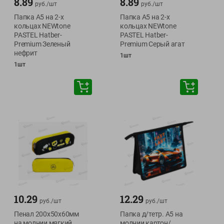
8.89
8.89
руб./
шт
руб./
шт
Папка А5 на 2-х
Папка А5 на 2-х
кольцах NEWtone
кольцах NEWtone
PASTEL Hatber-
PASTEL Hatber-
Premium Зеленый
Premium Серый агат
нефрит
1шт
1шт
10.29
12.29
руб./
шт
руб./
шт
Пенал 200х50х60мм
Папка д/тетр. А5 на
на молнии мягкий
молнии картон/