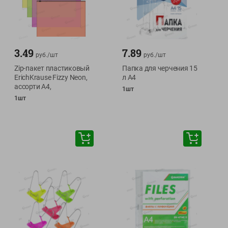
3.49
7.89
руб./
шт
руб./
шт
Zip-пакет пластиковый
Папка для черчения 15
ErichKrause Fizzy Neon,
л А4
ассорти A4,
1шт
1шт