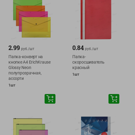
2.99
0.84
руб./
шт
руб./
шт
Папка-конверт на
Папка-
кнопке А4 ErichKrause
скоросшиватель
Glossy Neon
красный
полупрозрачная,
1шт
ассорти
1шт