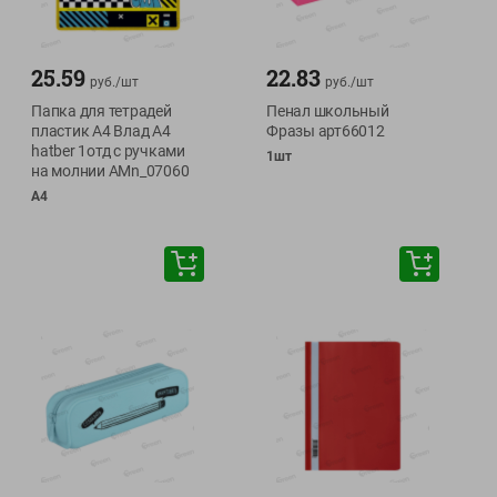
25.59
22.83
руб./
шт
руб./
шт
Папка для тетрадей
Пенал школьный
пластик А4 Влад А4
Фразы арт66012
hatber 1отд с ручками
1шт
на молнии AMn_07060
А4