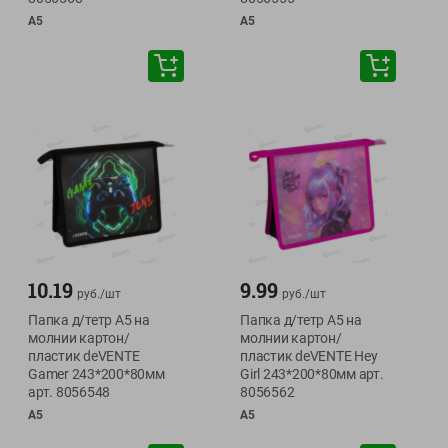
А5
А5
10.19
9.99
руб./
шт
руб./
шт
Папка д/тетр А5 на
Папка д/тетр А5 на
молнии картон/
молнии картон/
пластик deVENTE
пластик deVENTE Hey
Gamer 243*200*80мм
Girl 243*200*80мм арт.
арт. 8056548
8056562
А5
А5