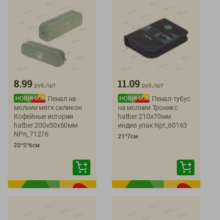
8.99
11.09
руб./
шт
руб./
шт
Пенал на
Пенал-тубус
молнии мягк силикон
на молнии Троникс
Кофейные истории
hatber 210х70мм
hatber 200х50х60мм
индив упак Npt_60163
NPn_71276
21*7см
20*5*6см