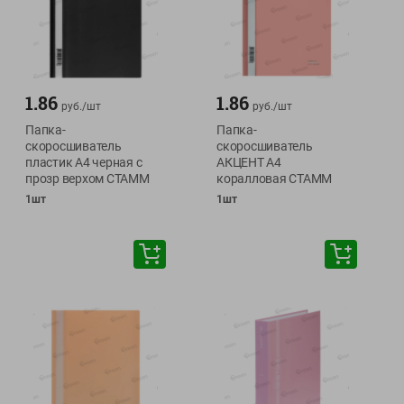
1.86
1.86
руб./
шт
руб./
шт
Папка-
Папка-
скоросшиватель
скоросшиватель
пластик А4 черная с
АКЦЕНТ А4
прозр верхом СТАММ
коралловая СТАММ
1шт
1шт