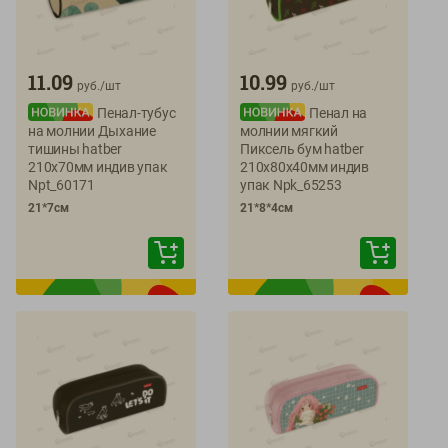
11.09
10.99
руб./
шт
руб./
шт
Пенал-тубус
Пенал на
на молнии Дыхание
молнии мягкий
тишины hatber
Пиксель бум hatber
210х70мм индив упак
210х80х40мм индив
Npt_60171
упак Npk_65253
21*7см
21*8*4см