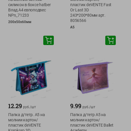
силикон в боксе hatber
пластик deVENTE Fast
Влад А4 евпоподвес
Or Last 3D
NPn_71233
243*200*80мм арт.
8056566
200х50х60мм
А5
12.29
9.99
руб./
шт
руб./
шт
Папка д/тетр. А5 на
Папка д/тетр А5 на
молнии картон/
молнии картон/
пластик deVENTE
пластик deVENTE Ballet
Korokoro 3D
Academy