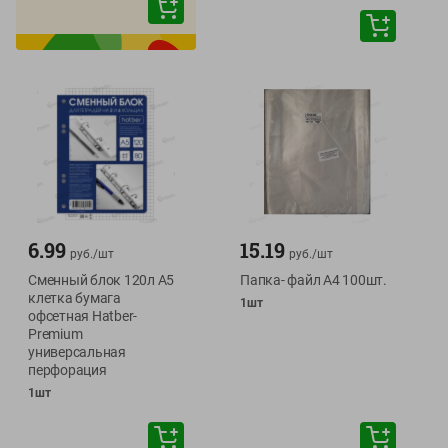
6.99
15.19
руб./
шт
руб./
шт
Сменный блок 120л А5
Папка- файл А4 100шт.
клетка бумага
1шт
офсетная Hatber-
Premium
универсальная
перфорация
1шт