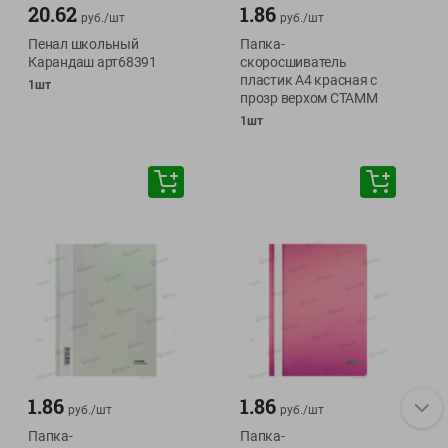
20.62
1.86
руб./
шт
руб./
шт
Пенал школьный
Папка-
Карандаш арт68391
скоросшиватель
пластик А4 красная с
1шт
прозр верхом СТАММ
1шт
1.86
1.86
руб./
шт
руб./
шт
Папка-
Папка-