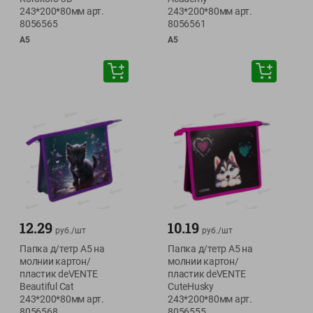
243*200*80мм арт.
243*200*80мм арт.
8056565
8056561
А5
А5
12.29
10.19
руб./
шт
руб./
шт
Папка д/тетр А5 на
Папка д/тетр А5 на
молнии картон/
молнии картон/
пластик deVENTE
пластик deVENTE
Beautiful Cat
CuteHusky
243*200*80мм арт.
243*200*80мм арт.
8056568
8056555