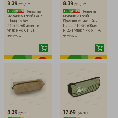
8.39
8.39
руб./
шт
руб./
шт
Пенал на
Пенал на
молнии мягкий Бабл
молнии мягкий
Шпиц hatber
Приключения чайки
210х50х60мм индив
hatber 210х50х60мм
упак NPk_61181
индив упак NPk_61176
21*5*6см
21*5*6см
8.39
12.69
руб./
шт
руб./
шт