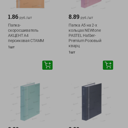
1.86
8.89
руб./
шт
руб./
шт
Папка-
Папка А5 на 2-х
скоросшиватель
кольцах NEWtone
АКЦЕНТ А4
PASTEL Hatber-
персиковая СТАММ
Premium Розовый
кварц
1шт
1шт