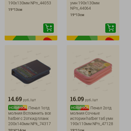
190х130мм NPn_44053
умн 190х130мм
NPn_44064
19*13см
19*13см
14.69
16.09
руб./
шт
руб./
шт
Пенал 1отд
Пенал 2отд
молния Вспомнить все
молния Сочные
hatber с 2откид планк
истории hatber таб умн
200х140мм NPk_74317
190х110мм NPn_47128
20*4*14см
19*11см