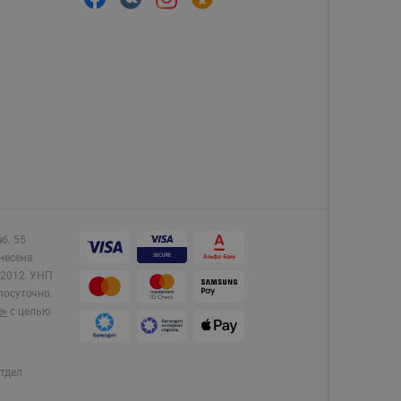
аб. 55
несена
2012.
УНП
лосуточно.
e»
с целью
тдел