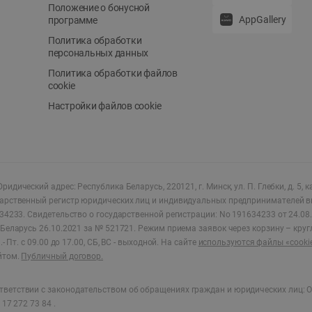
Положение о бонусной
AppGallery
программе
Политика обработки
персональных данных
Политика обработки файлов
cookie
Настройки файлов cookie
ридический адрес: Республика Беларусь, 220121, г. Минск, ул. П. Глебки, д. 5, к
дарственный регистр юридических лиц и индивидуальных предпринимателей в
34233.
Свидетельство о государственной регистрации: No 191634233 от 24.08.
Беларусь 26.10.2021 за № 521721. Режим приема заявок через корзину – круг
- Пт. с 09.00 до 17.00, СБ, ВС - выходной
.
На сайте
используются файлы «cooki
йтом.
Публичный договор.
ветствии с законодательством об обращениях граждан и юридических лиц: О
17 272 73 84 .