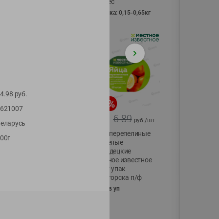
Vici вес
фасовка: 0,15-0,65кг
4.98
руб.
-
17
%
-
13
%
621007
13.99
6.89
11.59
5.99
руб./
шт
руб./
шт
еларусь
Масло Топленое
Яйца перепелиные
00г
ГХИ Местное
копченые
Известное 99%
Молодецкие
Местное известное
200г
20 шт упак
Солигорска п/ф
20шт в уп