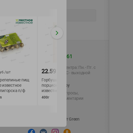
+375 44 560-60-61
Время работы Call-центра: Пн.- Пт. с
22.59
5.29
уб./
шт
руб./
шт
руб./
шт
09.00 до 17.00, СБ, ВС - выходной
ерепелиные пищ
Горбуша филе без кожи
Морс облепиховы
е известное
порционное Местное
Местное Известно
shop@green-market.by
лигорска п/ф
известное фас
500мл
Пишите нам свои вопросы,
п
400г
предложения и комментарии
й картой
Вакансии
👋
Корпоративный сайт Green