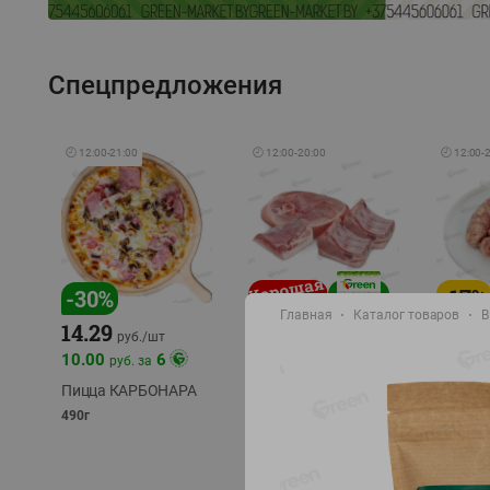
Спецпредложения
🕘
12:00
-
21:00
🕘
12:00
-
20:00
🕘
12:00
-
-
17
%
-
30
%
Главная
Каталог товаров
В
14.29
10.49
9.99
руб./
кг
руб
руб./
шт
11.49
11.99
10.00
6
руб. за
руб./
кг
Пицца КАРБОНАРА
Свинина 1 с.
Колбас
полуфабрикат,
полуфа
490г
охлажденный 1 кг
охлажд
фасовка: 1-2кг
фасовка: