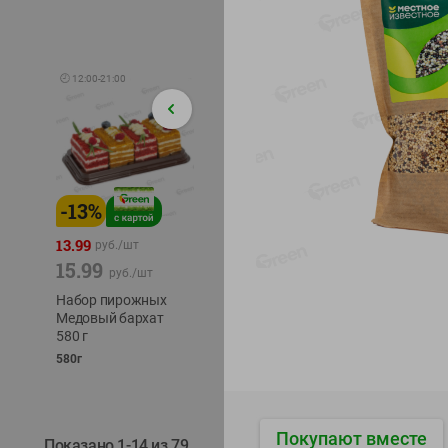
🕘
12:00
-
21:00
-
13
%
-
12
%
-
24
%
4.99
13.99
1.05
руб./
шт
руб./
шт
15.99
1.19
ТОФУ V
руб./
шт
руб./
шт
ТВЕРД
Набор пирожных
Корм влаж. для
230г
Медовый бархат
кош. с чувств.
580 г
пищевар. Пурина
Ван курица
580г
75г
Покупают вместе
Показано 1-14 из 79