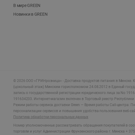
В мире GREEN
Новинки в GREEN
©
2026
ООО «ГРИНрозница» - Доставка продуктов питания в Минске.
Ю
(цокольный этаж) Минским горисполкомом 24.08.2012 в Единый госу
запись о государственной регистрации юридического лица за No 1916
191634233. Интернет-магазин включен в Торговый реестр Республики 
Режим работы сервиса доставки Green —
Время работы Call-центра: Пн.
персонализации сервисов и повышения удобства пользования веб-са
Политика обработки персональных данных
Номер уполномоченных рассматривать обращения покупателей в соот
торговли и услуг Администрации Фрунзенского района г. Минска + 375 