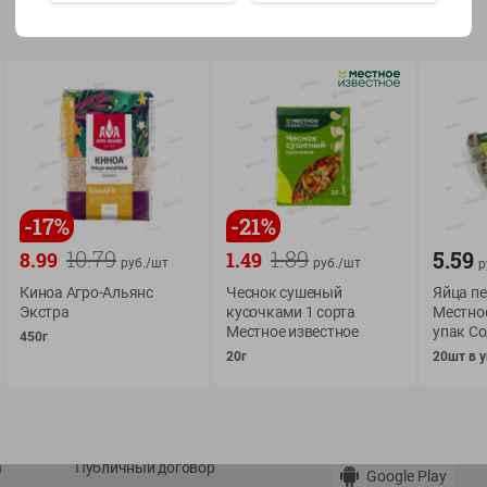
Показать 15-28 из 79
О сервисе
Мой Green
-
17
%
-
21
%
Оплата
История покупок
10.79
1.89
5.59
8.99
1.49
руб./
шт
руб./
шт
р
Условия доставки
Мои товары
Киноа Агро-Альянс
Чеснок сушеный
Яйца п
Возврат товара
Экстра
кусочками 1 сорта
Местно
Обратная связь
Местное известное
упак Со
450г
Оформление заказа
20г
20шт в у
Приложение Green c
Приемка товара
доставкой и бонусно
Самовывоз
Рекламная игра
App Store
n
Публичный договор
Google Play