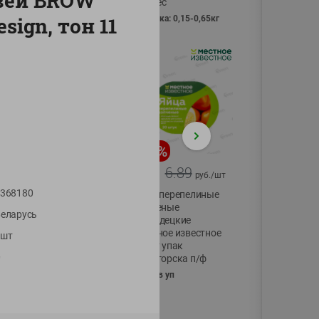
вей BROW
Vici вес
sign, тон 11
фасовка: 0,15-0,65кг
-
17
%
-
13
%
13.99
6.89
11.59
5.99
руб./
шт
руб./
шт
368180
Масло Топленое
Яйца перепелиные
ГХИ Местное
копченые
еларусь
Известное 99%
Молодецкие
Местное известное
1шт
200г
20 шт упак
Солигорска п/ф
"
20шт в уп