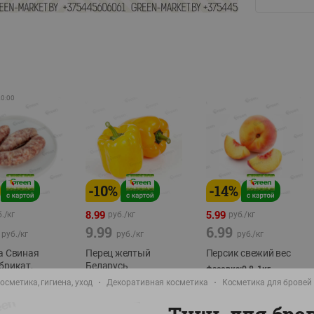
20:00
-
10
%
-
14
%
8.99
5.99
./
кг
руб./
кг
руб./
кг
9.99
6.99
руб./
кг
руб./
кг
руб./
кг
а Свиная
Перец желтый
Персик свежий вес
брикат,
Беларусь
фасовка:0,8-1кг
фасовка: 0,3-0,7кг
осметика, гигиена, уход
Декоративная косметика
Косметика для бровей
0,5-0,7кг