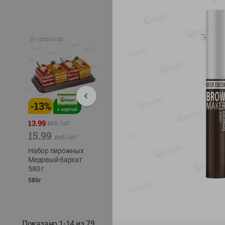
🕘
12:00
-
21:00
-
13
%
-
12
%
-
24
%
4.99
13.99
1.05
руб./
шт
руб./
шт
15.99
1.19
ТОФУ V
руб./
шт
руб./
шт
ТВЕРД
Набор пирожных
Корм влаж. для
230г
Медовый бархат
кош. с чувств.
580 г
пищевар. Пурина
Ван курица
580г
75г
Показано 1-14 из 79