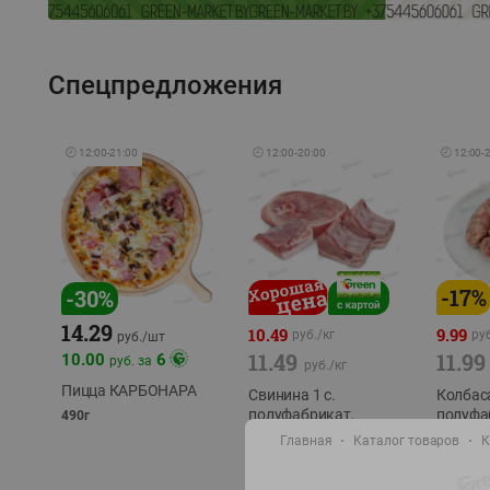
Спецпредложения
🕘
12:00
-
21:00
🕘
12:00
-
20:00
🕘
12:00
-
-
17
%
-
30
%
14.29
10.49
9.99
руб./
кг
руб
руб./
шт
11.49
11.99
10.00
6
руб. за
руб./
кг
Пицца КАРБОНАРА
Свинина 1 с.
Колбас
полуфабрикат,
полуфа
490г
охлажденный 1 кг
охлажд
Главная
Каталог товаров
К
фасовка: 1-2кг
фасовка: