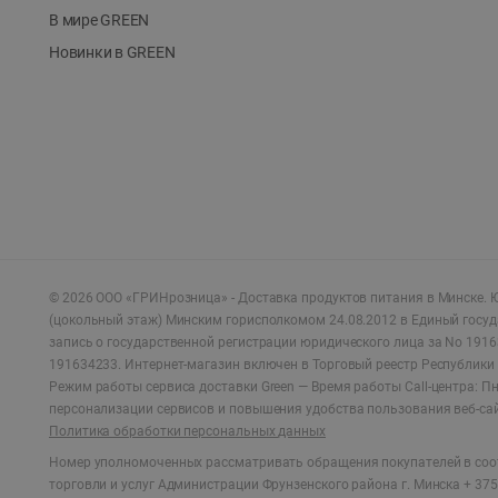
В мире GREEN
Новинки в GREEN
©
2026
ООО «ГРИНрозница» - Доставка продуктов питания в Минске.
Ю
(цокольный этаж) Минским горисполкомом 24.08.2012 в Единый госу
запись о государственной регистрации юридического лица за No 1916
191634233. Интернет-магазин включен в Торговый реестр Республики 
Режим работы сервиса доставки Green —
Время работы Call-центра: Пн.
персонализации сервисов и повышения удобства пользования веб-са
Политика обработки персональных данных
Номер уполномоченных рассматривать обращения покупателей в соот
торговли и услуг Администрации Фрунзенского района г. Минска + 375 