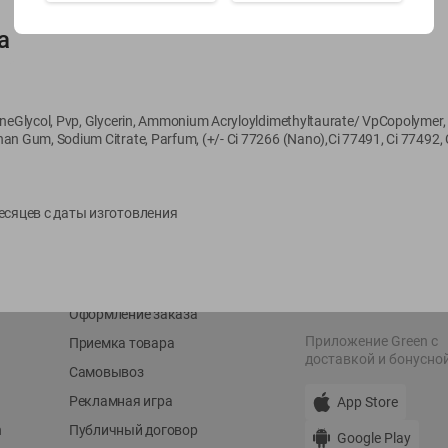
а
Показать 15-28 из 79
eneGlycol, Pvp, Glycerin, Ammonium Acryloyldimethyltaurate/ VpCopolymer,
an Gum, Sodium Citrate, Parfum, (+/- Ci 77266 (Nano),Ci 77491, Ci 77492, 
О сервисе
Мой Green
 месяцев с даты изготовления
Оплата
История покупок
Условия доставки
Мои товары
Возврат товара
Обратная связь
Оформление заказа
Приложение Green c
Приемка товара
доставкой и бонусно
Самовывоз
Рекламная игра
App Store
n
Публичный договор
Google Play