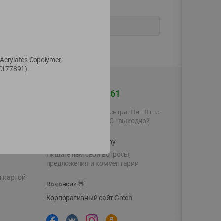
 Acrylates Copolymer,
Ci 77891).
+375 44 560-60-61
Время работы Call-центра: Пн.- Пт. с
09.00 до 17.00, СБ, ВС - выходной
shop@green-market.by
Пишите нам свои вопросы,
предложения и комментарии
й картой
Вакансии
👋
Корпоративный сайт Green