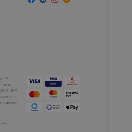
аб. 55
несена
2012.
УНП
лосуточно.
e»
с целью
тдел