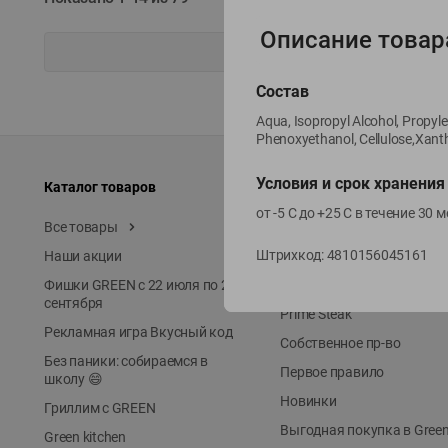
Описание товар
Состав
Aqua, Isopropyl Alcohol, Propyl
Phenoxyethanol, Cellulose,Xanth
Условия и срок хранения
Каталог товаров
Специально для вас
от -5 С до +25 С в течение 30
Все товары
Акции
Штрихкод:
4810156045161
Наши акции
Местное известное
Фишки GREEN с 22 июля по 22
ЭКОлиния
сентября
Prime Steak
Рекламная игра Вкусный код
Собственное пр-во
Без паники: собираемся в
Первое правило
школу 😄
Новинки
Гриллим с GREEN
Выгодная покупка в Gree
Green kitchen