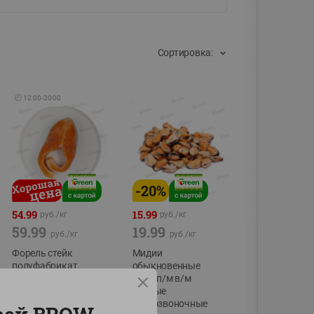
Сортировка:
🕘
12:00
-
20:00
-
20
%
54.99
15.99
руб./
кг
руб./
кг
59.99
19.99
руб./
кг
руб./
кг
Форель стейк
Мидии
полуфабрикат,
обыкновенные
охлажденный
мясо п/м в/м
водные
фасовка:0,15-0,6кг
беспозвоночные