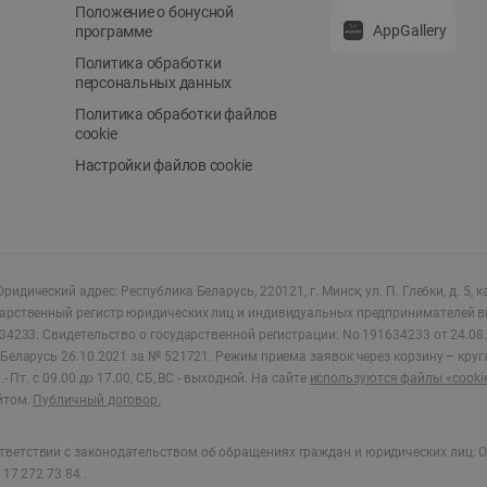
Положение о бонусной
AppGallery
программе
Политика обработки
персональных данных
Политика обработки файлов
cookie
Настройки файлов cookie
ридический адрес: Республика Беларусь, 220121, г. Минск, ул. П. Глебки, д. 5, к
дарственный регистр юридических лиц и индивидуальных предпринимателей в
34233.
Свидетельство о государственной регистрации: No 191634233 от 24.08.
Беларусь 26.10.2021 за № 521721. Режим приема заявок через корзину – круг
- Пт. с 09.00 до 17.00, СБ, ВС - выходной
.
На сайте
используются файлы «cooki
йтом.
Публичный договор.
ветствии с законодательством об обращениях граждан и юридических лиц: О
17 272 73 84 .