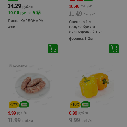
14.29
10.49
руб./
кг
руб./
шт
11.49
10.00
6
руб. за
руб./
кг
Пицца КАРБОНАРА
Свинина 1 с.
полуфабрикат,
490г
охлажденный 1 кг
фасовка: 1-2кг
🕘
12:00
-
20:00
-
17
%
-
10
%
9.99
8.99
руб./
кг
руб./
кг
11.99
9.99
руб./
кг
руб./
кг