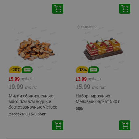
🕘
12:00
-
21:00
-
20
%
-
13
%
15.99
13.99
руб./
кг
руб./
шт
19.99
15.99
руб./
кг
руб./
шт
Мидии обыкновенные
Набор пирожных
мясо п/м в/м водные
Медовый бархат 580 г
беспозвоночные Vici вес
580г
фасовка: 0,15-0,65кг