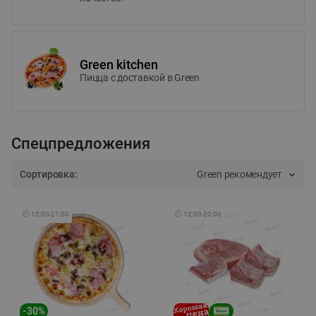
Green kitchen
Пицца c доставкой в Green
Спецпредложения
Сортировка:
Green рекомендует
🕘
12:00
-
21:00
🕘
12:00
-
20:00
-
30
%