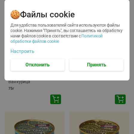
Файлы cookie
Для удобства пользователей сайта используются файлы
cookie. Нажимая "Принять", вы соглашаетесь
на обработку
нами файлов cookie в соответствии с
Политикой
обработки файлов cookie
-
12
%
-
24
%
Настроить
6.59
4.99
1.05
руб./
шт
руб./
шт
1.19
ТОФУ Vegetus ТВЕРДЫЙ
руб./
шт
Отклонить
Принять
230г
Корм влаж. для кош. с
чувств. пищевар. Пурина
Ван курица
75г