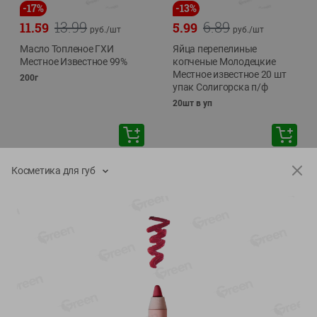
-
17
%
-
13
%
13.99
6.89
11.59
5.99
руб./
шт
руб./
шт
Масло Топленое ГХИ
Яйца перепелиные
Местное Известное 99%
копченые Молодецкие
Местное известное 20 шт
200г
упак Солигорска п/ф
20шт в уп
Показано 1-14 из 79
Косметика для губ
Показать 15-28 из 79
Каталог товаров
Специально для вас