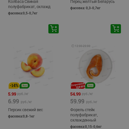
Колбаса Свиная
Перец желтый Беларусь
полуфабрикат, охлажд
фасовка: 0,3-0,7кг
фасовка:0,5-0,7кг
🕘
12:00
-
20:00
-
14
%
5.99
54.99
руб./
кг
руб./
кг
6.99
59.99
руб./
кг
руб./
кг
Персик свежий вес
Форель стейк
полуфабрикат,
фасовка:0,8-1кг
охлажденный
фасовка:0,15-0,6кг