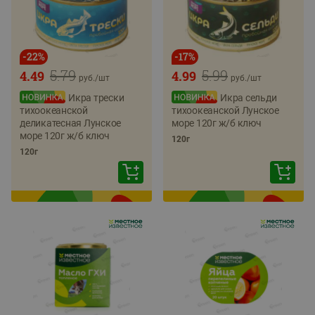
-
22
%
-
17
%
5.79
5.99
4.49
4.99
руб./
шт
руб./
шт
Икра трески
Икра сельди
тихоокеанской
тихоокеанской Лунское
деликатесная Лунское
море 120г ж/б ключ
море 120г ж/б ключ
120г
120г