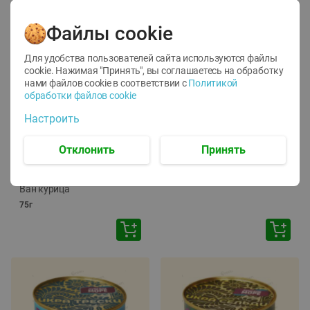
Файлы cookie
Для удобства пользователей сайта используются файлы
cookie. Нажимая "Принять", вы соглашаетесь
на обработку
нами файлов cookie в соответствии с
Политикой
обработки файлов cookie
-
12
%
-
24
%
Настроить
6.59
4.99
1.05
руб./
шт
руб./
шт
1.19
ТОФУ Vegetus ТВЕРДЫЙ
руб./
шт
Отклонить
Принять
230г
Корм влаж. для кош. с
чувств. пищевар. Пурина
Ван курица
75г