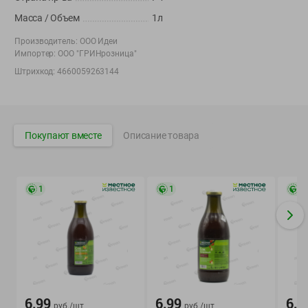
Вакансии
👋
Масса / Объем
1л
Корпоративный сайт Green
Производитель:
ООО Идеи
Импортер:
ООО "ГРИНрозница"
Штрихкод:
4660059263144
©
2026
ООО «ГРИНрозница» - Доставка продуктов питания в
Минске.
Покупают вместе
Описание товара
Юридическая информация и условия пользовательского
соглашения
Номер уполномоченных рассматривать обращения покупателей в
соответствии с законодательством об обращениях граждан и
1
1
1
юридических лиц: Отдел торговли и услуг Администрации
Фрунзенского района г. Минска + 375 17 272 73 84 .
Номер и адрес электронной почты лица, уполномоченного
продавцом рассматривать обращения покупателей о нарушении их
прав, предусмотренных законодательством о защите прав
потребителей: +375 44 560-60-61, shop@green-dostavka.by.
Способы оплаты товара:
6.99
6.99
6.9
руб./
шт
руб./
шт