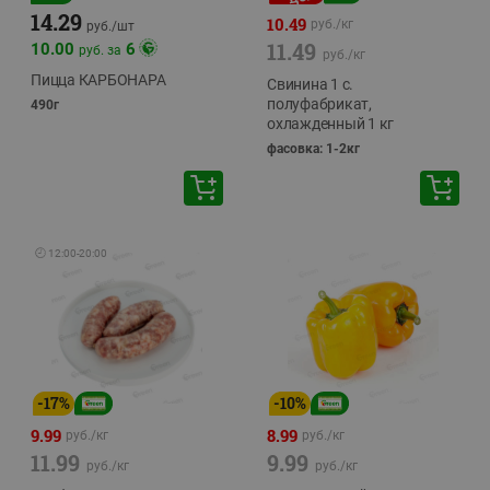
14.29
10.49
руб./
кг
руб./
шт
11.49
10.00
6
руб. за
руб./
кг
Пицца КАРБОНАРА
Свинина 1 с.
полуфабрикат,
490г
охлажденный 1 кг
фасовка: 1-2кг
🕘
12:00
-
20:00
-
17
%
-
10
%
9.99
8.99
руб./
кг
руб./
кг
11.99
9.99
руб./
кг
руб./
кг