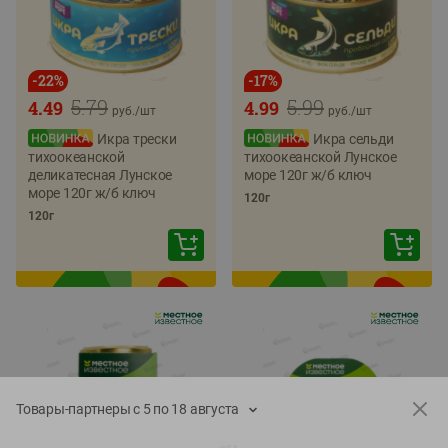
-
22
%
-
17
%
5.79
5.99
4.49
4.99
руб./
шт
руб./
шт
Икра трески
Икра сельди
тихоокеанской
тихоокеанской Лунское
деликатесная Лунское
море 120г ж/б ключ
море 120г ж/б ключ
120г
120г
Товары-партнеры с 5 по 18 августа