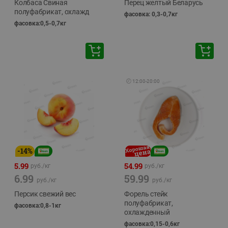
Колбаса Свиная
Перец желтый Беларусь
полуфабрикат, охлажд
фасовка: 0,3-0,7кг
фасовка:0,5-0,7кг
🕘
12:00
-
20:00
-
14
%
5.99
54.99
руб./
кг
руб./
кг
6.99
59.99
руб./
кг
руб./
кг
Персик свежий вес
Форель стейк
полуфабрикат,
фасовка:0,8-1кг
охлажденный
фасовка:0,15-0,6кг