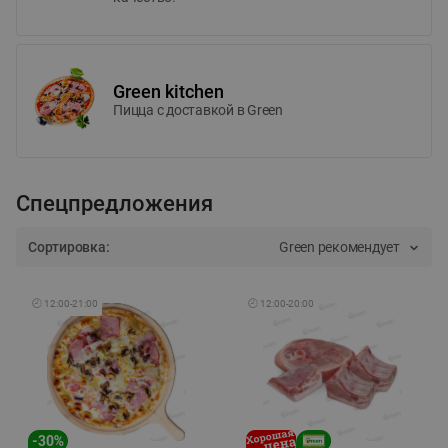
Green kitchen
Пицца c доставкой в Green
Спецпредложения
Сортировка:
Green рекомендует
🕘
12:00
-
21:00
🕘
12:00
-
20:00
-
30
%