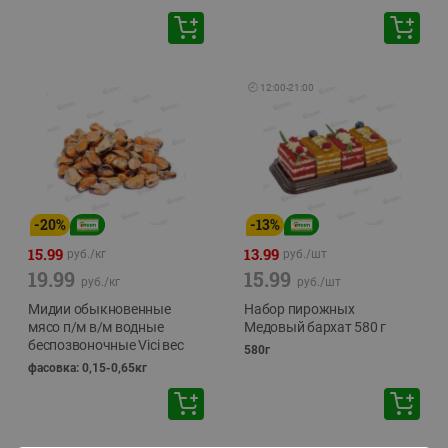
🕘
12:00
-
21:00
-
20
%
-
13
%
15.99
13.99
руб./
кг
руб./
шт
19.99
15.99
руб./
кг
руб./
шт
Мидии обыкновенные
Набор пирожных
мясо п/м в/м водные
Медовый бархат 580 г
беспозвоночные Vici вес
580г
фасовка: 0,15-0,65кг