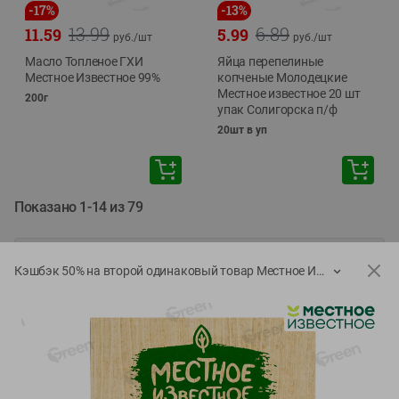
-
17
%
-
13
%
13.99
6.89
11.59
5.99
руб./
шт
руб./
шт
Масло Топленое ГХИ
Яйца перепелиные
Местное Известное 99%
копченые Молодецкие
Местное известное 20 шт
200г
упак Солигорска п/ф
20шт в уп
Показано 1-14 из 79
Показать 15-28 из 79
Кэшбэк 50% на второй одинаковый товар Местное Известное
Каталог товаров
Специально для вас