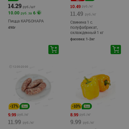
14.29
10.49
руб./
кг
руб./
шт
11.49
10.00
6
руб. за
руб./
кг
Пицца КАРБОНАРА
Свинина 1 с.
полуфабрикат,
490г
охлажденный 1 кг
фасовка: 1-2кг
🕘
12:00
-
20:00
-
17
%
-
10
%
9.99
8.99
руб./
кг
руб./
кг
11.99
9.99
руб./
кг
руб./
кг