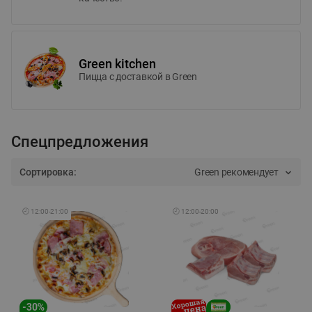
Green kitchen
Пицца c доставкой в Green
Спецпредложения
Сортировка:
Green рекомендует
🕘
12:00
-
21:00
🕘
12:00
-
20:00
-
30
%