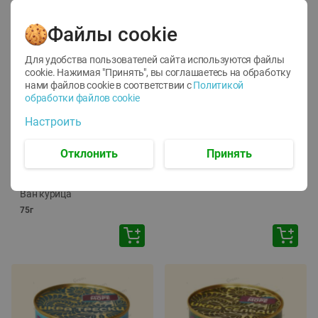
Файлы cookie
Для удобства пользователей сайта используются файлы
cookie. Нажимая "Принять", вы соглашаетесь
на обработку
нами файлов cookie в соответствии с
Политикой
обработки файлов cookie
-
12
%
-
24
%
Настроить
6.59
4.99
1.05
руб./
шт
руб./
шт
1.19
ТОФУ Vegetus ТВЕРДЫЙ
руб./
шт
Отклонить
Принять
230г
Корм влаж. для кош. с
чувств. пищевар. Пурина
Ван курица
75г