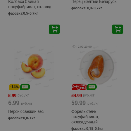
Колбаса Свиная
Перец желтый Беларусь
полуфабрикат, охлажд
фасовка: 0,3-0,7кг
фасовка:0,5-0,7кг
🕘
12:00
-
20:00
-
14
%
5.99
54.99
руб./
кг
руб./
кг
6.99
59.99
руб./
кг
руб./
кг
Персик свежий вес
Форель стейк
полуфабрикат,
фасовка:0,8-1кг
охлажденный
фасовка:0,15-0,6кг