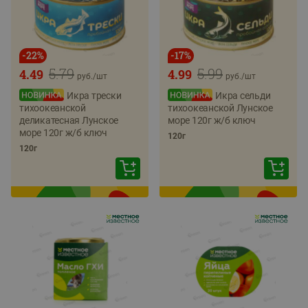
-
22
%
-
17
%
5.79
5.99
4.49
4.99
руб./
шт
руб./
шт
Икра трески
Икра сельди
тихоокеанской
тихоокеанской Лунское
деликатесная Лунское
море 120г ж/б ключ
море 120г ж/б ключ
120г
120г