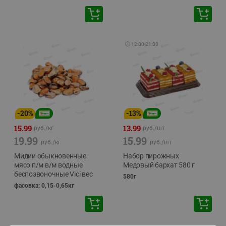
🕘
12:00
-
21:00
-
20
%
-
13
%
15.99
13.99
руб./
кг
руб./
шт
19.99
15.99
руб./
кг
руб./
шт
Мидии обыкновенные
Набор пирожных
мясо п/м в/м водные
Медовый бархат 580 г
беспозвоночные Vici вес
580г
фасовка: 0,15-0,65кг