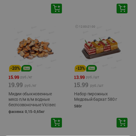
🕘
12:00
-
21:00
-
20
%
-
13
%
15.99
13.99
руб./
кг
руб./
шт
19.99
15.99
руб./
кг
руб./
шт
Мидии обыкновенные
Набор пирожных
мясо п/м в/м водные
Медовый бархат 580 г
беспозвоночные Vici вес
580г
фасовка: 0,15-0,65кг