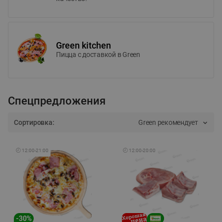
Green kitchen
Пицца c доставкой в Green
Спецпредложения
Сортировка:
Green рекомендует
🕘
12:00
-
21:00
🕘
12:00
-
20:00
-
30
%