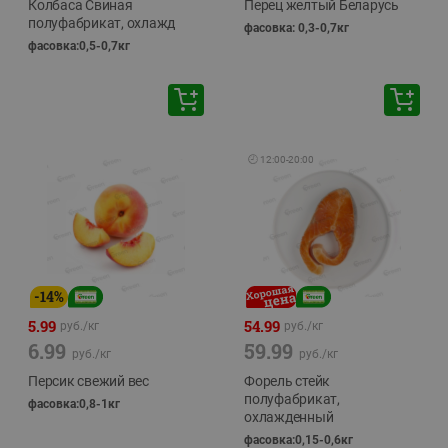
Колбаса Свиная
Перец желтый Беларусь
полуфабрикат, охлажд
фасовка: 0,3-0,7кг
фасовка:0,5-0,7кг
🕘
12:00
-
20:00
-
14
%
5.99
54.99
руб./
кг
руб./
кг
6.99
59.99
руб./
кг
руб./
кг
Персик свежий вес
Форель стейк
полуфабрикат,
фасовка:0,8-1кг
охлажденный
фасовка:0,15-0,6кг