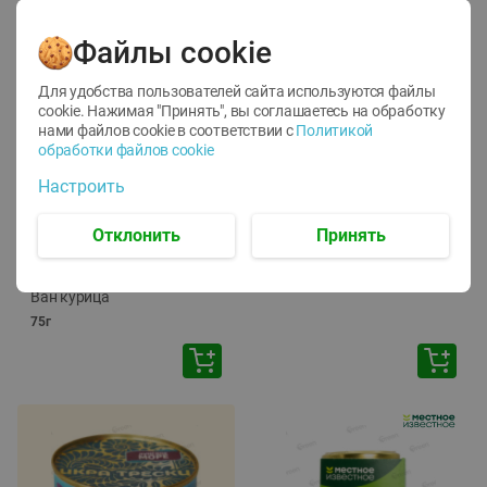
Файлы cookie
Для удобства пользователей сайта используются файлы
cookie. Нажимая "Принять", вы соглашаетесь
на обработку
нами файлов cookie в соответствии с
Политикой
обработки файлов cookie
-
12
%
-
24
%
Настроить
6.59
4.99
1.05
руб./
шт
руб./
шт
1.19
ТОФУ Vegetus ТВЕРДЫЙ
руб./
шт
Отклонить
Принять
230г
Корм влаж. для кош. с
чувств. пищевар. Пурина
Ван курица
75г