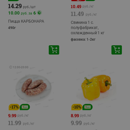
14.29
10.49
руб./
кг
руб./
шт
11.49
10.00
6
руб. за
руб./
кг
Пицца КАРБОНАРА
Свинина 1 с.
полуфабрикат,
490г
охлажденный 1 кг
фасовка: 1-2кг
🕘
12:00
-
20:00
-
17
%
-
10
%
9.99
8.99
руб./
кг
руб./
кг
11.99
9.99
руб./
кг
руб./
кг