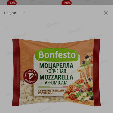
-
13
%
-
20
%
6.89
4.99
5.99
3.99
руб./
шт
руб./
шт
Продукты
Яйца перепелиные
Конфеты фруктово-
копченые Молодецкие
ягодные Местное
Местное известное 20 шт
известное яблоко-тыква
упак Солигорска п/ф
Хоба
20шт в уп
60г
Показано 1-14 из 77
Показать 15-28 из 77
Каталог товаров
Специально для вас