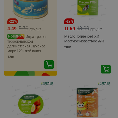
-
22
%
-
17
%
5.79
13.99
4.49
11.59
руб./
шт
руб./
шт
Масло Топленое ГХИ
Икра трески
Местное Известное 99%
тихоокеанской
деликатесная Лунское
200г
море 120г ж/б ключ
120г