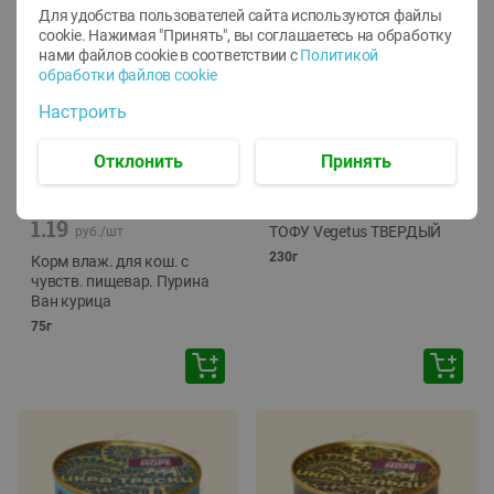
Для удобства пользователей сайта используются файлы
cookie. Нажимая "Принять", вы соглашаетесь
на обработку
нами файлов cookie в соответствии с
Политикой
обработки файлов cookie
Настроить
Отклонить
Принять
-
12
%
-
24
%
6.59
4.99
1.05
руб./
шт
руб./
шт
1.19
ТОФУ Vegetus ТВЕРДЫЙ
руб./
шт
230г
Корм влаж. для кош. с
чувств. пищевар. Пурина
Ван курица
75г