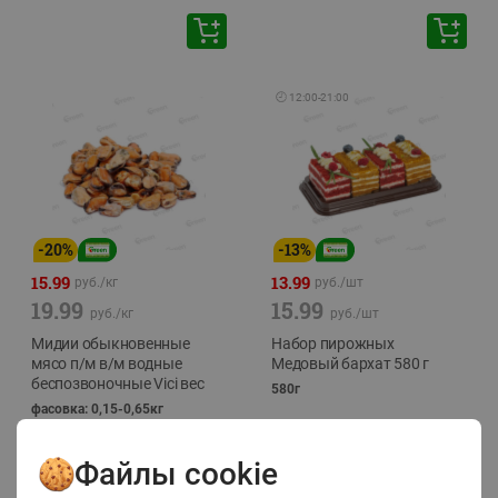
🕘
12:00
-
21:00
-
20
%
-
13
%
15.99
13.99
руб./
кг
руб./
шт
19.99
15.99
руб./
кг
руб./
шт
Мидии обыкновенные
Набор пирожных
мясо п/м в/м водные
Медовый бархат 580 г
беспозвоночные Vici вес
580г
фасовка: 0,15-0,65кг
Файлы cookie