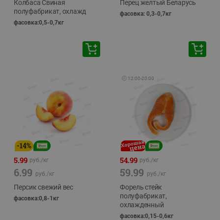
Колбаса Свиная
Перец желтый Беларусь
полуфабрикат, охлажд
фасовка: 0,3-0,7кг
фасовка:0,5-0,7кг
🕘
12:00
-
20:00
-
14
%
5.99
54.99
руб./
кг
руб./
кг
6.99
59.99
руб./
кг
руб./
кг
Персик свежий вес
Форель стейк
полуфабрикат,
фасовка:0,8-1кг
охлажденный
фасовка:0,15-0,6кг