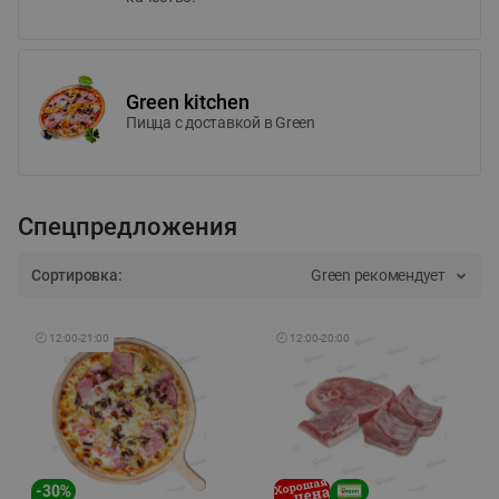
Green kitchen
Пицца c доставкой в Green
Спецпредложения
Сортировка:
Green рекомендует
🕘
12:00
-
21:00
🕘
12:00
-
20:00
-
30
%