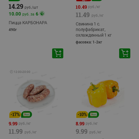
14.29
10.49
руб./
кг
руб./
шт
11.49
10.00
6
руб. за
руб./
кг
Пицца КАРБОНАРА
Свинина 1 с.
полуфабрикат,
490г
охлажденный 1 кг
фасовка: 1-2кг
🕘
12:00
-
20:00
-
17
%
-
10
%
9.99
8.99
руб./
кг
руб./
кг
11.99
9.99
руб./
кг
руб./
кг