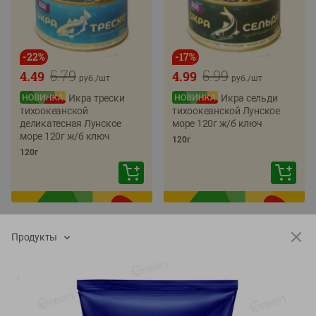
-
22
%
-
17
%
5.79
5.99
4.49
4.99
руб./
шт
руб./
шт
Икра трески
Икра сельди
тихоокеанской
тихоокеанской Лунское
деликатесная Лунское
море 120г ж/б ключ
море 120г ж/б ключ
120г
120г
Продукты