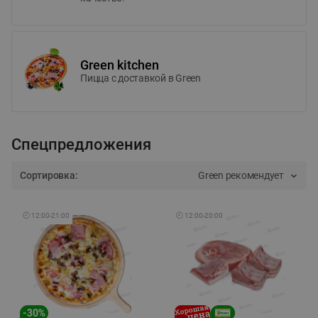
Green kitchen
Пицца c доставкой в Green
Спецпредложения
Сортировка:
Green рекомендует
🕘
12:00
-
21:00
🕘
12:00
-
20:00
-
30
%