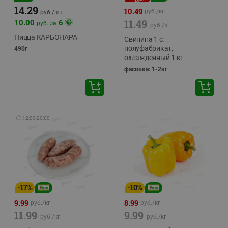
14.29
10.49
руб./
кг
руб./
шт
11.49
10.00
6
руб. за
руб./
кг
Пицца КАРБОНАРА
Свинина 1 с.
полуфабрикат,
490г
охлажденный 1 кг
фасовка: 1-2кг
🕘
12:00
-
20:00
-
17
%
-
10
%
9.99
8.99
руб./
кг
руб./
кг
11.99
9.99
руб./
кг
руб./
кг