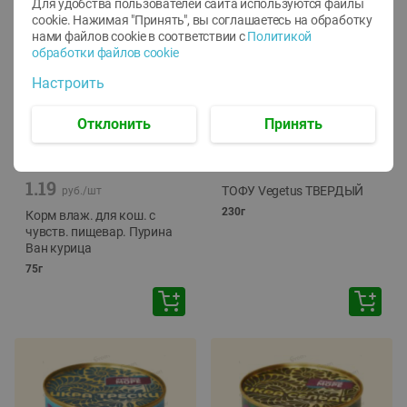
Для удобства пользователей сайта используются файлы
cookie. Нажимая "Принять", вы соглашаетесь
на обработку
нами файлов cookie в соответствии с
Политикой
обработки файлов cookie
Настроить
Отклонить
Принять
-
12
%
-
24
%
6.59
4.99
1.05
руб./
шт
руб./
шт
1.19
ТОФУ Vegetus ТВЕРДЫЙ
руб./
шт
230г
Корм влаж. для кош. с
чувств. пищевар. Пурина
Ван курица
75г