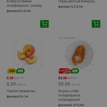
Колбаса Свиная
Перец желтый Беларусь
полуфабрикат, охлажд
фасовка: 0,3-0,7кг
фасовка:0,5-0,7кг
🕘
12:00
-
20:00
-
14
%
5.99
54.99
руб./
кг
руб./
кг
6.99
59.99
руб./
кг
руб./
кг
Персик свежий вес
Форель стейк
полуфабрикат,
фасовка:0,8-1кг
охлажденный
фасовка:0,15-0,6кг