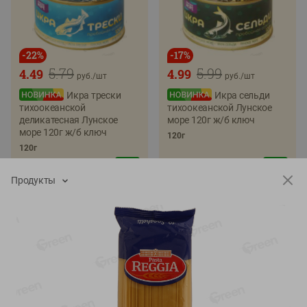
-
22
%
-
17
%
5.79
5.99
4.49
4.99
руб./
шт
руб./
шт
Икра трески
Икра сельди
тихоокеанской
тихоокеанской Лунское
деликатесная Лунское
море 120г ж/б ключ
море 120г ж/б ключ
120г
120г
Продукты