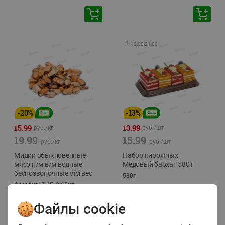
🕘
12:00
-
21:00
-
20
%
-
13
%
15.99
13.99
руб./
кг
руб./
шт
19.99
15.99
руб./
кг
руб./
шт
Мидии обыкновенные
Набор пирожных
мясо п/м в/м водные
Медовый бархат 580 г
беспозвоночные Vici вес
580г
фасовка: 0,15-0,65кг
Файлы cookie