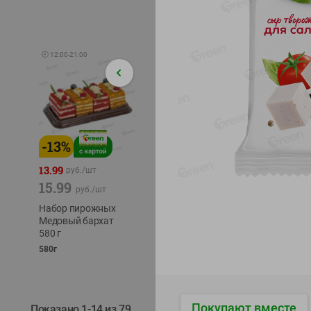
🕘
12:00
-
21:00
-
13
%
-
12
%
-
24
%
4.99
13.99
1.05
руб./
шт
руб./
шт
15.99
1.19
ТОФУ V
руб./
шт
руб./
шт
ТВЕРД
Набор пирожных
Корм влаж. для
230г
Медовый бархат
кош. с чувств.
580 г
пищевар. Пурина
Ван курица
580г
75г
Покупают вместе
Показано 1-14 из 79