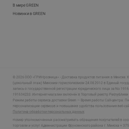
В мире GREEN
Новинки в GREEN
©
2026
ООО «ГРИНрозница» - Доставка продуктов питания в Минске.
Ю
(цокольный этаж) Минским горисполкомом 24.08.2012 в Единый госу
запись о государственной регистрации юридического лица за No 1916
191634233. Интернет-магазин включен в Торговый реестр Республики 
Режим работы сервиса доставки Green —
Время работы Call-центра: Пн.
персонализации сервисов и повышения удобства пользования веб-са
Политика обработки персональных данных
Номер уполномоченных рассматривать обращения покупателей в соот
торговли и услуг Администрации Фрунзенского района г. Минска + 375 