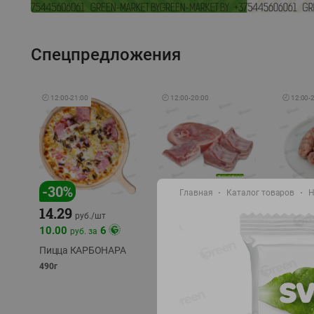
Спецпредложения
🕘
12:00
-
21:00
🕘
12:00
-
20:00
🕘
12:00
-
-
17
%
-
30
%
Главная
Каталог товаров
Н
14.29
10.49
9.99
руб./
кг
руб
руб./
шт
11.49
11.99
10.00
6
руб. за
руб./
кг
Пицца КАРБОНАРА
Свинина 1 с.
Колбас
полуфабрикат,
полуфа
490г
охлажденный 1 кг
охлажд
фасовка: 1-2кг
фасовка: