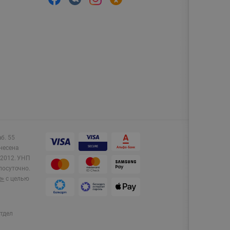
аб. 55
несена
2012.
УНП
лосуточно.
e»
с целью
тдел