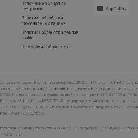
Положение о бонусной
AppGallery
программе
Политика обработки
персональных данных
Политика обработки файлов
cookie
Настройки файлов cookie
ридический адрес: Республика Беларусь, 220121, г. Минск, ул. П. Глебки, д. 5, к
дарственный регистр юридических лиц и индивидуальных предпринимателей в
34233.
Свидетельство о государственной регистрации: No 191634233 от 24.08.
Беларусь 26.10.2021 за № 521721. Режим приема заявок через корзину – круг
- Пт. с 09.00 до 17.00, СБ, ВС - выходной
.
На сайте
используются файлы «cooki
йтом.
Публичный договор.
ветствии с законодательством об обращениях граждан и юридических лиц: О
17 272 73 84 .