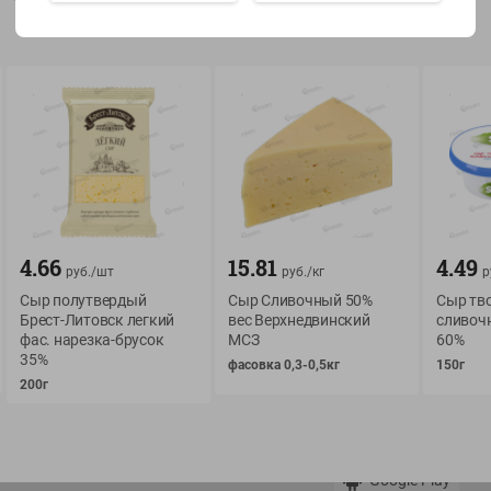
Показать 15-28 из 79
О сервисе
Мой Green
Оплата
История покупок
4.66
15.81
4.49
руб./
шт
руб./
кг
р
Условия доставки
Мои товары
Сыр полутвердый
Сыр Сливочный 50%
Сыр тв
Возврат товара
Брест-Литовск легкий
вес Верхнедвинский
сливоч
Обратная связь
фас. нарезка-брусок
МСЗ
60%
Оформление заказа
35%
фасовка 0,3-0,5кг
150г
Приложение Green c
Приемка товара
200г
доставкой и бонусно
Самовывоз
Рекламная игра
App Store
n
Публичный договор
Google Play