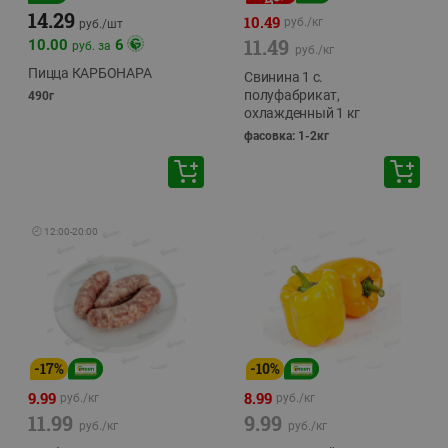
14.29
10.49
руб./
кг
руб./
шт
11.49
10.00
6
руб. за
руб./
кг
Пицца КАРБОНАРА
Свинина 1 с.
полуфабрикат,
490г
охлажденный 1 кг
фасовка: 1-2кг
🕘
12:00
-
20:00
-
17
%
-
10
%
9.99
8.99
руб./
кг
руб./
кг
11.99
9.99
руб./
кг
руб./
кг