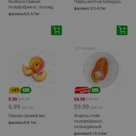
Колбаса Свиная
Перец желтый Беларусь
полуфабрикат, охлажд
фасовка: 0,3-0,7кг
фасовка:0,5-0,7кг
🕘
12:00
-
20:00
-
14
%
5.99
54.99
руб./
кг
руб./
кг
6.99
59.99
руб./
кг
руб./
кг
Персик свежий вес
Форель стейк
полуфабрикат,
фасовка:0,8-1кг
охлажденный
фасовка:0,15-0,6кг