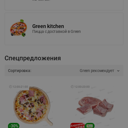
Green kitchen
Пицца c доставкой в Green
Спецпредложения
Сортировка:
Green рекомендует
🕘
12:00
-
21:00
🕘
12:00
-
20:00
-
30
%