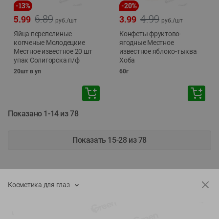
-
13
%
-
20
%
6.89
4.99
5.99
3.99
руб./
шт
руб./
шт
Яйца перепелиные
Конфеты фруктово-
копченые Молодецкие
ягодные Местное
Местное известное 20 шт
известное яблоко-тыква
упак Солигорска п/ф
Хоба
20шт в уп
60г
Показано 1-14 из 78
Показать 15-28 из 78
Косметика для глаз
Каталог товаров
Специально для вас