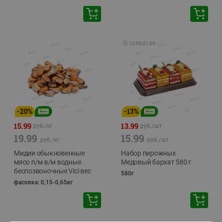
🕘
12:00
-
21:00
-
20
%
-
13
%
15.99
13.99
руб./
кг
руб./
шт
19.99
15.99
руб./
кг
руб./
шт
Мидии обыкновенные
Набор пирожных
мясо п/м в/м водные
Медовый бархат 580 г
беспозвоночные Vici вес
580г
фасовка: 0,15-0,65кг