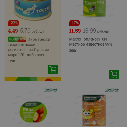
-
22
%
-
17
%
5.79
13.99
4.49
11.59
руб./
шт
руб./
шт
Масло Топленое ГХИ
Икра трески
Местное Известное 99%
тихоокеанской
деликатесная Лунское
200г
море 120г ж/б ключ
120г