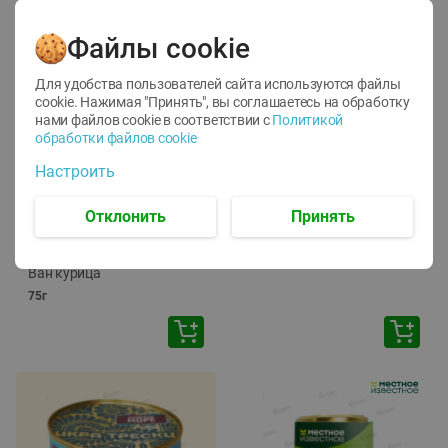
Файлы cookie
Для удобства пользователей сайта используются файлы
cookie. Нажимая "Принять", вы соглашаетесь
на обработку
нами файлов cookie в соответствии с
Политикой
обработки файлов cookie
-
12
%
-
24
%
Настроить
6.59
4.99
1.05
руб./
шт
руб./
шт
1.19
ТОФУ Vegetus ТВЕРДЫЙ
руб./
шт
Отклонить
Принять
230г
Корм влаж. для кош. с
чувств. пищевар. Пурина
Ван курица
75г