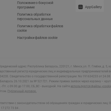
Положение о бонусной
AppGallery
программе
Политика обработки
персональных данных
Политика обработки файлов
cookie
Настройки файлов cookie
ридический адрес: Республика Беларусь, 220121, г. Минск, ул. П. Глебки, д. 5, к
дарственный регистр юридических лиц и индивидуальных предпринимателей в
34233.
Свидетельство о государственной регистрации: No 191634233 от 24.08.
Беларусь 26.10.2021 за № 521721. Режим приема заявок через корзину – круг
- Пт. с 09.00 до 17.00, СБ, ВС - выходной
.
На сайте
используются файлы «cooki
йтом.
Публичный договор.
ветствии с законодательством об обращениях граждан и юридических лиц: О
17 272 73 84 .