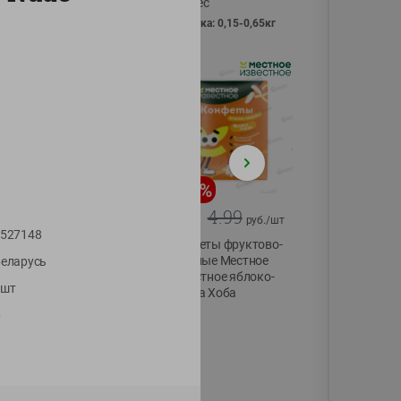
Vici вес
фасовка: 0,15-0,65кг
-
13
%
-
20
%
6.89
4.99
5.99
3.99
руб./
шт
руб./
шт
527148
Яйца перепелиные
Конфеты фруктово-
копченые
ягодные Местное
еларусь
Молодецкие
известное яблоко-
1шт
Местное известное
тыква Хоба
20 шт упак
60г
"
Солигорска п/ф
20шт в уп