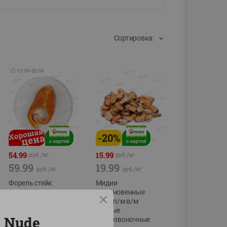
Сортировка:
🕘
12:00
-
20:00
-
20
%
54.99
15.99
руб./
кг
руб./
кг
59.99
19.99
руб./
кг
руб./
кг
Форель стейк
Мидии
полуфабрикат,
обыкновенные
охлажденный
мясо п/м в/м
водные
фасовка:0,15-0,6кг
 Nude
беспозвоночные