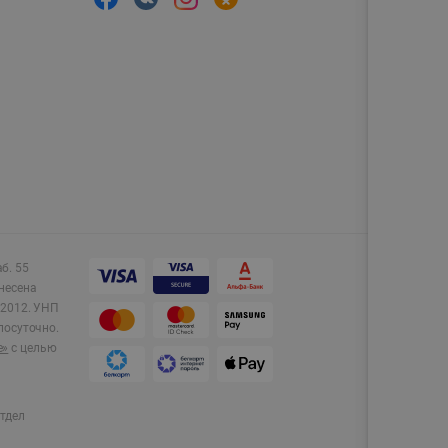
аб. 55
несена
2012.
УНП
лосуточно.
e»
с целью
тдел