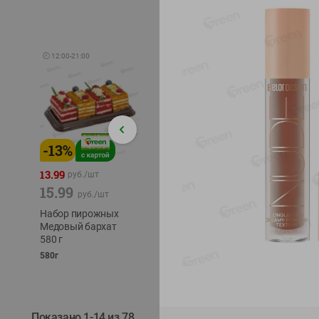
🕘
12:00
-
21:00
-
13
%
-
12
%
-
24
%
4.99
13.99
1.05
руб./
шт
руб./
шт
15.99
1.19
ТОФУ V
руб./
шт
руб./
шт
ТВЕРД
Набор пирожных
Корм влаж. для
230г
Медовый бархат
кош. с чувств.
580 г
пищевар. Пурина
Ван курица
580г
75г
Показано 1-14 из 78