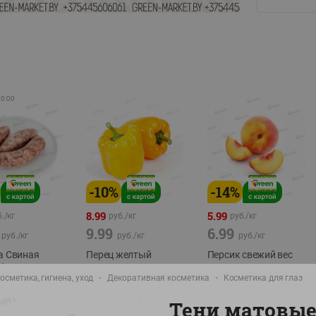
20:00
-
10
%
-
14
%
8.99
5.99
./
кг
руб./
кг
руб./
кг
9.99
6.99
руб./
кг
руб./
кг
руб./
кг
а Свиная
Перец желтый
Персик свежий вес
брикат,
Беларусь
фасовка:0,8-1кг
осметика, гигиена, уход
Декоративная косметика
Косметика для глаз
фасовка: 0,3-0,7кг
0,5-0,7кг
Тени матовые