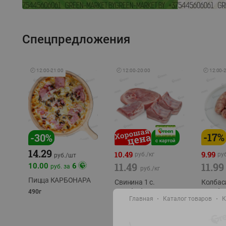
Спецпредложения
🕘
12:00
-
21:00
🕘
12:00
-
20:00
🕘
12:00
-
-
17
%
-
30
%
14.29
10.49
9.99
руб./
кг
руб
руб./
шт
11.49
11.99
10.00
6
руб. за
руб./
кг
Пицца КАРБОНАРА
Свинина 1 с.
Колбас
полуфабрикат,
полуфа
490г
Главная
Каталог товаров
К
охлажденный 1 кг
охлажд
фасовка: 1-2кг
фасовка: