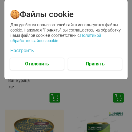
Файлы cookie
Для удобства пользователей сайта используются файлы
cookie. Нажимая "Принять", вы соглашаетесь
на обработку
нами файлов cookie в соответствии с
Политикой
обработки файлов cookie
-
12
%
-
24
%
Настроить
6.59
4.99
1.05
руб./
шт
руб./
шт
1.19
ТОФУ Vegetus ТВЕРДЫЙ
руб./
шт
Отклонить
Принять
230г
Корм влаж. для кош. с
чувств. пищевар. Пурина
Ван курица
75г