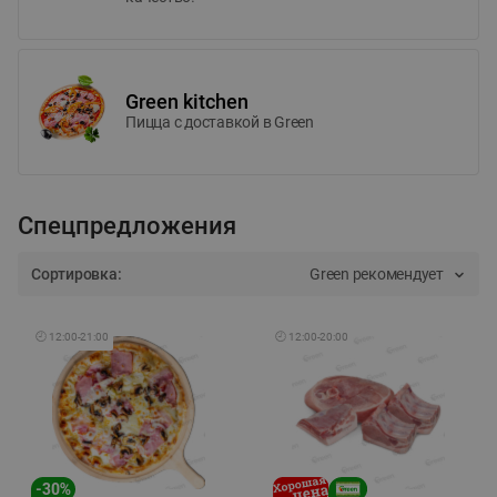
Green kitchen
Пицца c доставкой в Green
Спецпредложения
Сортировка:
Green рекомендует
🕘
12:00
-
21:00
🕘
12:00
-
20:00
-
30
%