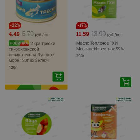
-
22
%
-
17
%
5.79
13.99
4.49
11.59
руб./
шт
руб./
шт
Масло Топленое ГХИ
Икра трески
Местное Известное 99%
тихоокеанской
деликатесная Лунское
200г
море 120г ж/б ключ
120г