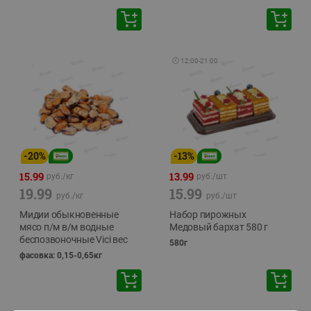
🕘
12:00
-
21:00
-
20
%
-
13
%
15.99
13.99
руб./
кг
руб./
шт
19.99
15.99
руб./
кг
руб./
шт
Мидии обыкновенные
Набор пирожных
мясо п/м в/м водные
Медовый бархат 580 г
беспозвоночные Vici вес
580г
фасовка: 0,15-0,65кг