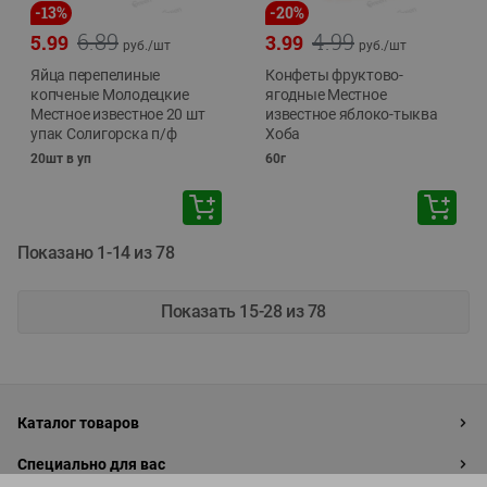
-
13
%
-
20
%
6.89
4.99
5.99
3.99
руб./
шт
руб./
шт
Яйца перепелиные
Конфеты фруктово-
копченые Молодецкие
ягодные Местное
Местное известное 20 шт
известное яблоко-тыква
упак Солигорска п/ф
Хоба
20шт в уп
60г
Показано 1-14 из 78
Показать 15-28 из 78
Каталог товаров
Специально для вас