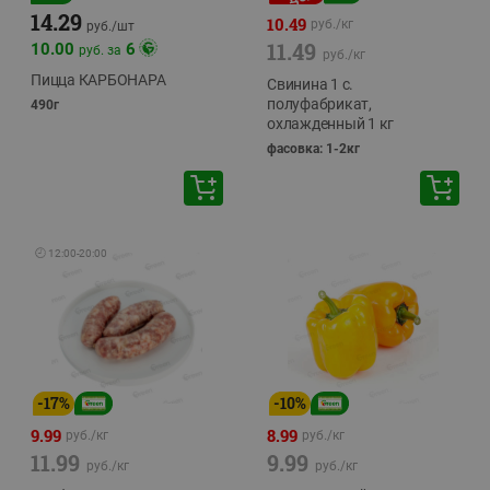
14.29
10.49
руб./
кг
руб./
шт
11.49
10.00
6
руб. за
руб./
кг
Пицца КАРБОНАРА
Свинина 1 с.
полуфабрикат,
490г
охлажденный 1 кг
фасовка: 1-2кг
🕘
12:00
-
20:00
-
17
%
-
10
%
9.99
8.99
руб./
кг
руб./
кг
11.99
9.99
руб./
кг
руб./
кг