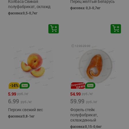
Колбаса Свиная
Перец желтый Беларусь
полуфабрикат, охлажд
фасовка: 0,3-0,7кг
фасовка:0,5-0,7кг
🕘
12:00
-
20:00
-
14
%
5.99
54.99
руб./
кг
руб./
кг
6.99
59.99
руб./
кг
руб./
кг
Персик свежий вес
Форель стейк
полуфабрикат,
фасовка:0,8-1кг
охлажденный
фасовка:0,15-0,6кг