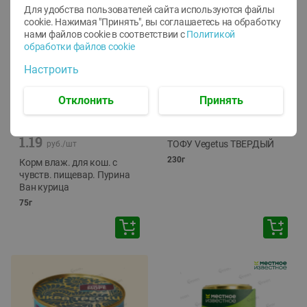
Для удобства пользователей сайта используются файлы
cookie. Нажимая "Принять", вы соглашаетесь
на обработку
нами файлов cookie в соответствии с
Политикой
обработки файлов cookie
Настроить
Отклонить
Принять
-
12
%
-
24
%
6.59
4.99
1.05
руб./
шт
руб./
шт
1.19
ТОФУ Vegetus ТВЕРДЫЙ
руб./
шт
230г
Корм влаж. для кош. с
чувств. пищевар. Пурина
Ван курица
75г