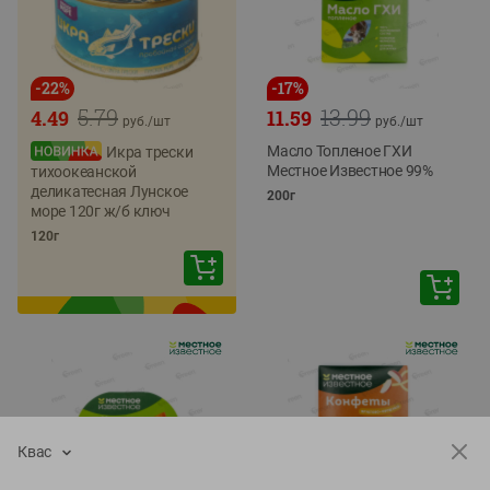
-
22
%
-
17
%
5.79
13.99
4.49
11.59
руб./
шт
руб./
шт
Масло Топленое ГХИ
Икра трески
Местное Известное 99%
тихоокеанской
деликатесная Лунское
200г
море 120г ж/б ключ
120г
Квас