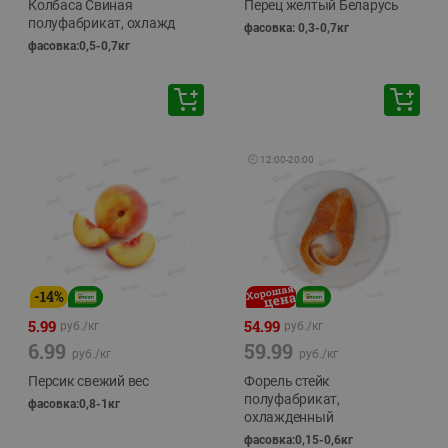
Колбаса Свиная
Перец желтый Беларусь
полуфабрикат, охлажд
фасовка: 0,3-0,7кг
фасовка:0,5-0,7кг
🕘
12:00
-
20:00
-
14
%
5.99
54.99
руб./
кг
руб./
кг
6.99
59.99
руб./
кг
руб./
кг
Персик свежий вес
Форель стейк
полуфабрикат,
фасовка:0,8-1кг
охлажденный
фасовка:0,15-0,6кг