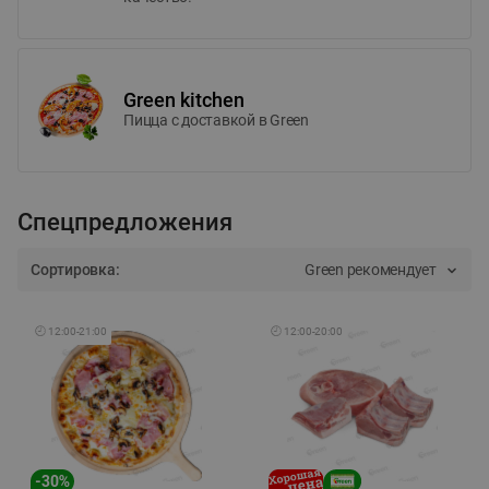
Green kitchen
Пицца c доставкой в Green
Спецпредложения
Сортировка:
Green рекомендует
🕘
12:00
-
21:00
🕘
12:00
-
20:00
-
30
%