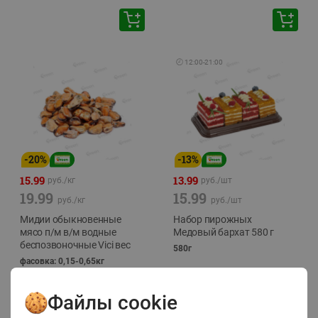
🕘
12:00
-
21:00
-
20
%
-
13
%
15.99
13.99
руб./
кг
руб./
шт
19.99
15.99
руб./
кг
руб./
шт
Мидии обыкновенные
Набор пирожных
мясо п/м в/м водные
Медовый бархат 580 г
беспозвоночные Vici вес
580г
фасовка: 0,15-0,65кг
Файлы cookie