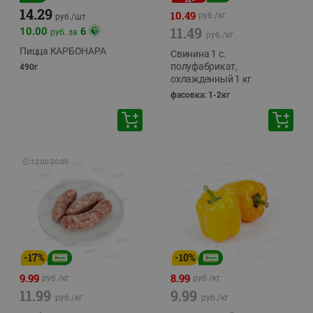
14.29
10.49
руб./
кг
руб./
шт
11.49
10.00
6
руб. за
руб./
кг
Пицца КАРБОНАРА
Свинина 1 с.
полуфабрикат,
490г
охлажденный 1 кг
фасовка: 1-2кг
🕘
12:00
-
20:00
-
17
%
-
10
%
9.99
8.99
руб./
кг
руб./
кг
11.99
9.99
руб./
кг
руб./
кг