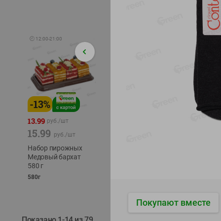
🕘
12:00
-
21:00
-
13
%
-
12
%
-
24
%
4.99
13.99
1.05
руб./
шт
руб./
шт
15.99
1.19
ТОФУ V
руб./
шт
руб./
шт
ТВЕРД
Набор пирожных
Корм влаж. для
230г
Медовый бархат
кош. с чувств.
580 г
пищевар. Пурина
Ван курица
580г
75г
Покупают вместе
Показано 1-14 из 79