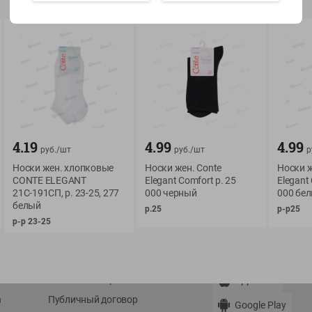
Показать 15-28 из 79
О сервисе
Мой Green
4.19
4.99
4.99
руб./
шт
руб./
шт
р
Оплата
История покупок
Носки жен. хлопковые
Носки жен. Conte
Носки ж
Условия доставки
Мои товары
CONTE ELEGANT
Elegant Comfort р. 25
Elegant 
21С-191СП, р. 23-25, 277
000 черный
000 бе
Возврат товара
Обратная связь
белый
р.25
р-р25
Оформление заказа
р-р 23-25
Приложение Green c
Приемка товара
доставкой и бонусно
Самовывоз
Рекламная игра
App Store
n
Публичный договор
Google Play