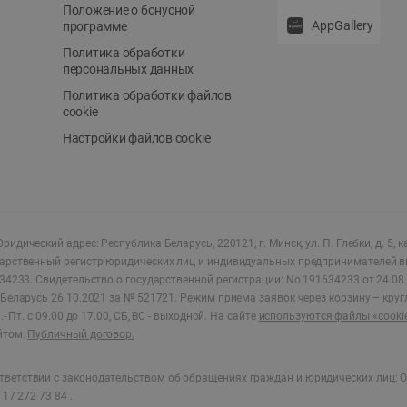
Положение о бонусной
AppGallery
программе
Политика обработки
персональных данных
Политика обработки файлов
cookie
Настройки файлов cookie
ридический адрес: Республика Беларусь, 220121, г. Минск, ул. П. Глебки, д. 5, к
дарственный регистр юридических лиц и индивидуальных предпринимателей в
34233.
Свидетельство о государственной регистрации: No 191634233 от 24.08.
Беларусь 26.10.2021 за № 521721. Режим приема заявок через корзину – круг
- Пт. с 09.00 до 17.00, СБ, ВС - выходной
.
На сайте
используются файлы «cooki
йтом.
Публичный договор.
ветствии с законодательством об обращениях граждан и юридических лиц: О
17 272 73 84 .