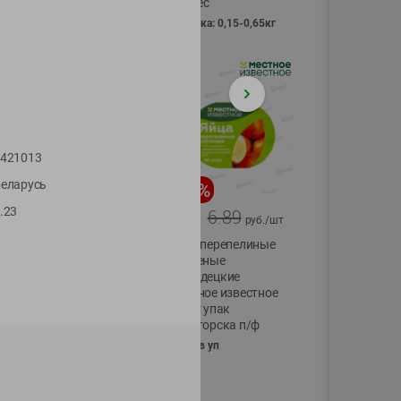
Vici вес
фасовка: 0,15-0,65кг
421013
еларусь
-
17
%
-
13
%
.23
13.99
6.89
11.59
5.99
руб./
шт
руб./
шт
Масло Топленое
Яйца перепелиные
ГХИ Местное
копченые
Известное 99%
Молодецкие
Местное известное
200г
20 шт упак
Солигорска п/ф
20шт в уп