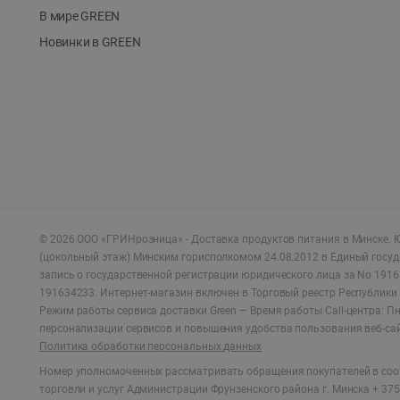
В мире GREEN
Новинки в GREEN
©
2026
ООО «ГРИНрозница» - Доставка продуктов питания в Минске.
Ю
(цокольный этаж) Минским горисполкомом 24.08.2012 в Единый госу
запись о государственной регистрации юридического лица за No 1916
191634233. Интернет-магазин включен в Торговый реестр Республики 
Режим работы сервиса доставки Green —
Время работы Call-центра: Пн.
персонализации сервисов и повышения удобства пользования веб-са
Политика обработки персональных данных
Номер уполномоченных рассматривать обращения покупателей в соот
торговли и услуг Администрации Фрунзенского района г. Минска + 375 