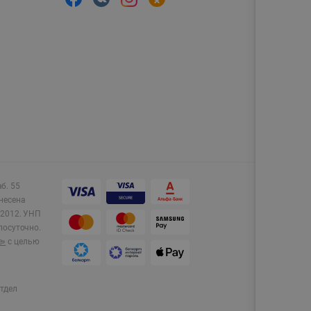
аб. 55
несена
2012.
УНП
лосуточно.
e»
с целью
тдел