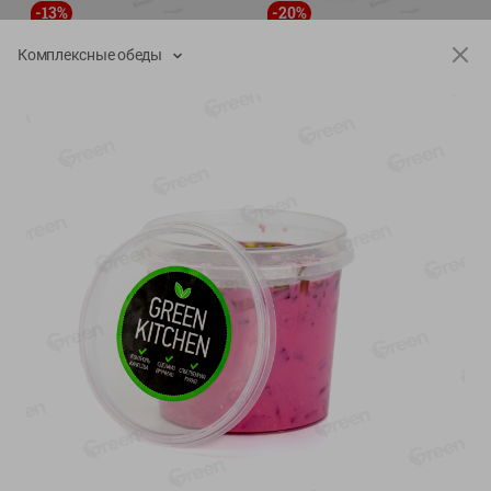
-
13
%
-
20
%
6.89
4.99
5.99
3.99
руб./
шт
руб./
шт
Комплексные обеды
Яйца перепелиные
Конфеты фруктово-
копченые Молодецкие
ягодные Местное
Местное известное 20 шт
известное яблоко-тыква
упак Солигорска п/ф
Хоба
20шт в уп
60г
Показано 1-14 из 76
Показать 15-28 из 76
Каталог товаров
Специально для вас