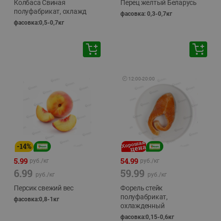
Колбаса Свиная
Перец желтый Беларусь
полуфабрикат, охлажд
фасовка: 0,3-0,7кг
фасовка:0,5-0,7кг
🕘
12:00
-
20:00
-
14
%
5.99
54.99
руб./
кг
руб./
кг
6.99
59.99
руб./
кг
руб./
кг
Персик свежий вес
Форель стейк
полуфабрикат,
фасовка:0,8-1кг
охлажденный
фасовка:0,15-0,6кг