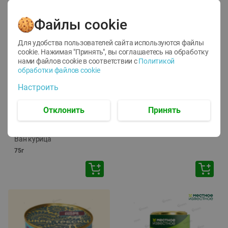
Файлы cookie
Для удобства пользователей сайта используются файлы
cookie. Нажимая "Принять", вы соглашаетесь
на обработку
нами файлов cookie в соответствии с
Политикой
обработки файлов cookie
-
12
%
-
24
%
Настроить
6.59
4.99
1.05
руб./
шт
руб./
шт
1.19
ТОФУ Vegetus ТВЕРДЫЙ
руб./
шт
Отклонить
Принять
230г
Корм влаж. для кош. с
чувств. пищевар. Пурина
Ван курица
75г