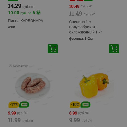
14.29
10.49
руб./
кг
руб./
шт
11.49
10.00
6
руб. за
руб./
кг
Пицца КАРБОНАРА
Свинина 1 с.
полуфабрикат,
490г
охлажденный 1 кг
фасовка: 1-2кг
🕘
12:00
-
20:00
-
17
%
-
10
%
9.99
8.99
руб./
кг
руб./
кг
11.99
9.99
руб./
кг
руб./
кг