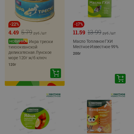
-
22
%
-
17
%
5.79
13.99
4.49
11.59
руб./
шт
руб./
шт
Масло Топленое ГХИ
Икра трески
Местное Известное 99%
тихоокеанской
деликатесная Лунское
200г
море 120г ж/б ключ
120г