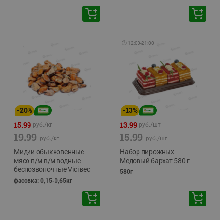
🕘
12:00
-
21:00
-
20
%
-
13
%
15.99
13.99
руб./
кг
руб./
шт
19.99
15.99
руб./
кг
руб./
шт
Мидии обыкновенные
Набор пирожных
мясо п/м в/м водные
Медовый бархат 580 г
беспозвоночные Vici вес
580г
фасовка: 0,15-0,65кг