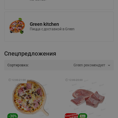
Green kitchen
Пицца c доставкой в Green
Спецпредложения
Сортировка:
Green рекомендует
🕘
12:00
-
21:00
🕘
12:00
-
20:00
-
30
%