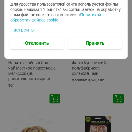
Для удобства пользователей сайта используются файлы
🕘
12:00
-
20:00
cookie. Нажимая "Принять", вы соглашаетесь
на обработку
нами файлов cookie в соответствии с
Политикой
обработки файлов cookie
Настроить
Отклонить
Принять
-
10
%
-
13
%
7.29
15.59
6.59
13.49
руб./
шт
руб./
кг
Напиток чайный Иван
Фарш Купеческий
чай Местное Известное с
полуфабрикат,
мелиссой (из
охлажденный
растительного сырья)
фасовка: 0,5-0,7 кг
30г