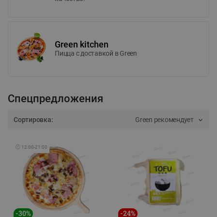
Green kitchen
Пицца c доставкой в Green
Спецпредложения
Сортировка:
Green рекомендует
🕘
12:00
-
21:00
-
30
%
-
24
%