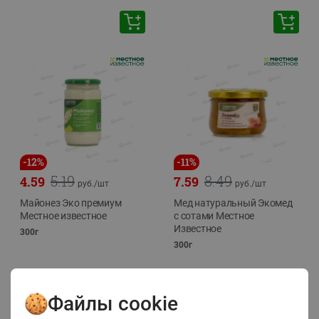
-
12
%
-
11
%
5.19
8.49
4.59
7.59
руб./
шт
руб./
шт
Майонез Эко премиум
Мед натуральный Экомед
Местное известное
с сотами Местное
Известное
300г
300г
Файлы cookie