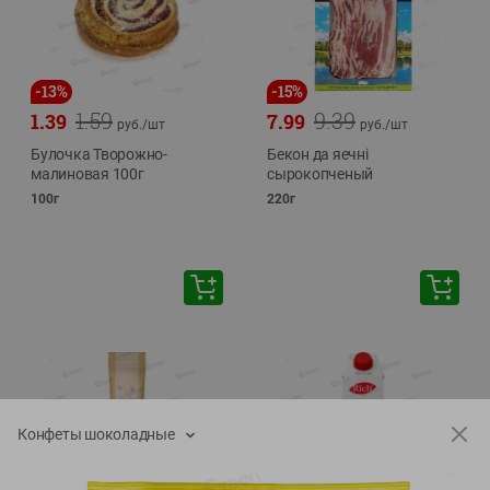
-
13
%
-
15
%
1.59
9.39
1.39
7.99
руб./
шт
руб./
шт
Булочка Творожно-
Бекон да яечнi
малиновая 100г
сырокопченый
100г
220г
Конфеты шоколадные