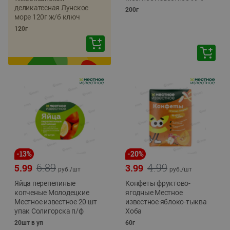
деликатесная Лунское
200г
море 120г ж/б ключ
120г
-
13
%
-
20
%
6.89
4.99
5.99
3.99
руб./
шт
руб./
шт
Яйца перепелиные
Конфеты фруктово-
копченые Молодецкие
ягодные Местное
Местное известное 20 шт
известное яблоко-тыква
упак Солигорска п/ф
Хоба
20шт в уп
60г