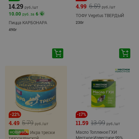
6.59
14.29
4.99
руб./
шт
руб./
шт
10.00
6
руб. за
ТОФУ Vegetus ТВЕРДЫЙ
Пицца КАРБОНАРА
230г
490г
-
22
%
-
17
%
5.79
13.99
4.49
11.59
руб./
шт
руб./
шт
Масло Топленое ГХИ
Икра трески
Местное Известное 99%
тихоокеанской