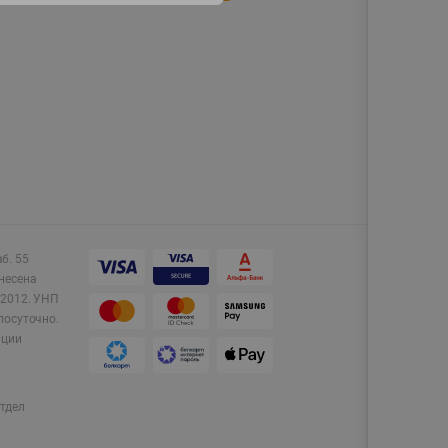
аб. 55
несена
2012.
УНП
лосуточно.
ации
тдел