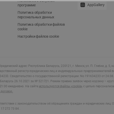
Положение о бонусной
AppGallery
программе
Политика обработки
персональных данных
Политика обработки файлов
cookie
Настройки файлов cookie
ридический адрес: Республика Беларусь, 220121, г. Минск, ул. П. Глебки, д. 5, к
дарственный регистр юридических лиц и индивидуальных предпринимателей в
34233.
Свидетельство о государственной регистрации: No 191634233 от 24.08.
Беларусь 26.10.2021 за № 521721. Режим приема заявок через корзину – круг
о 21:00 ежедневно
.
На сайте
используются файлы «cookie»
с целью персонализ
договор.
ветствии с законодательством об обращениях граждан и юридических лиц: О
17 272 73 84 .