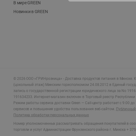
В мире GREEN
Новинки в GREEN
©
2026
ООО «ГРИНрозница» - Доставка продуктов питания в Минске.
Ю
(цокольный этаж) Минским горисполкомом 24.08.2012 в Единый госу
запись о государственной регистрации юридического лица за No 1916
191634233. Интернет-магазин включен в Торговый реестр Республики 
Режим работы сервиса доставки Green —
Call-центр работает с 9:00 д
сервисов и повышения удобства пользования веб-сайтом.
Публичный 
Политика обработки персональных данных
Номер уполномоченных рассматривать обращения покупателей в соот
торговли и услуг Администрации Фрунзенского района г. Минска + 375 