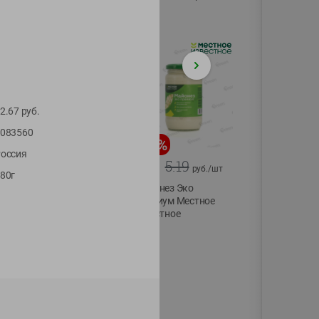
75г
2.67
руб.
083560
-
20
%
-
12
%
оссия
4.99
5.19
3.99
4.59
руб./
шт
руб./
шт
80г
Конфеты фруктово-
Майонез Эко
ягодные Местное
премиум Местное
известное яблоко-
известное
тыква Хоба
300г
60г