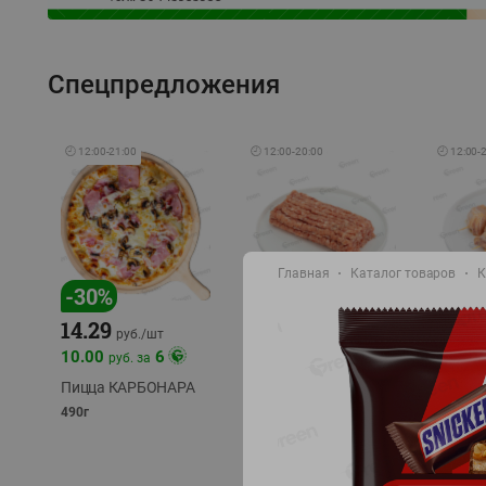
Спецпредложения
🕘
12:00
-
21:00
🕘
12:00
-
20:00
🕘
12:00
-
Главная
Каталог товаров
К
-
30
%
-
13
%
-
12
%
15.59
14.29
13.49
18.99
руб./
кг
руб./
шт
10.00
6
руб. за
Фарш Купеческий
Шашлы
полуфабрикат,
из сви
Пицца КАРБОНАРА
охлажденный
части
490г
полуфаб
фасовка: 0,5-0,7 кг
фасовка: