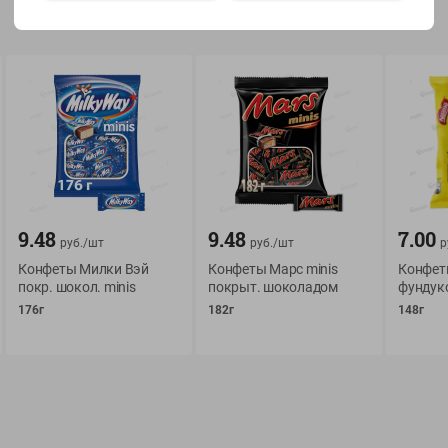
Показать 15-28 из 76
О сервисе
Мой Green
Оплата
История покупок
9.48
9.48
7.00
руб./
шт
руб./
шт
р
Условия доставки
Мои товары
Конфеты Милки Вэй
Конфеты Марс minis
Конфеты
Возврат товара
Обратная связь
покр. шокол. minis
покрыт. шоколадом
фундук
Оформление заказа
176г
182г
148г
Приложение Green c
Приемка товара
доставкой и бонусно
Самовывоз
Рекламная игра
App Store
n
Публичный договор
Google Play