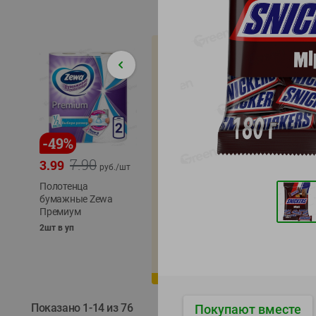
-
49
%
-
22
%
-
17
%
7.90
5.79
3.99
4.49
4.99
руб./
шт
руб./
шт
Полотенца
Икра
бумажные Zewa
трески
сельди
Премиум
тихоокеанской
тихоок
деликатесная
Лунско
2шт в уп
Лунское море 120г
ж/б кл
ж/б ключ
120г
120г
Показано 1-14 из 76
Покупают вместе