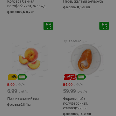
Колбаса Свиная
Перец желтый Беларусь
полуфабрикат, охлажд
фасовка: 0,3-0,7кг
фасовка:0,5-0,7кг
🕘
12:00
-
20:00
-
14
%
5.99
54.99
руб./
кг
руб./
кг
6.99
59.99
руб./
кг
руб./
кг
Персик свежий вес
Форель стейк
полуфабрикат,
фасовка:0,8-1кг
охлажденный
фасовка:0,15-0,6кг