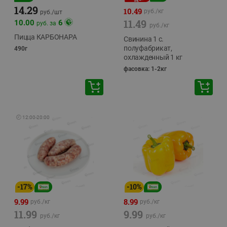
14.29
10.49
руб./
кг
руб./
шт
11.49
10.00
6
руб. за
руб./
кг
Пицца КАРБОНАРА
Свинина 1 с.
полуфабрикат,
490г
охлажденный 1 кг
фасовка: 1-2кг
🕘
12:00
-
20:00
-
17
%
-
10
%
9.99
8.99
руб./
кг
руб./
кг
11.99
9.99
руб./
кг
руб./
кг