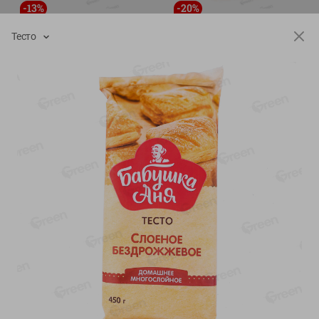
-
13
%
-
20
%
6.89
4.99
5.99
3.99
руб./
шт
руб./
шт
Тесто
Яйца перепелиные
Конфеты фруктово-
копченые Молодецкие
ягодные Местное
Местное известное 20 шт
известное яблоко-тыква
упак Солигорска п/ф
Хоба
20шт в уп
60г
Показано 1-14 из 78
Показать 15-28 из 78
Каталог товаров
Специально для вас