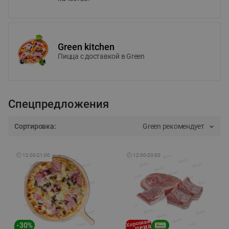
Green kitchen
Пицца c доставкой в Green
Спецпредложения
Сортировка:
Green рекомендует
🕘
12:00
-
21:00
🕘
12:00
-
20:00
-
30
%