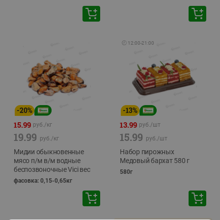
🕘
12:00
-
21:00
-
20
%
-
13
%
15.99
13.99
руб./
кг
руб./
шт
19.99
15.99
руб./
кг
руб./
шт
Мидии обыкновенные
Набор пирожных
мясо п/м в/м водные
Медовый бархат 580 г
беспозвоночные Vici вес
580г
фасовка: 0,15-0,65кг