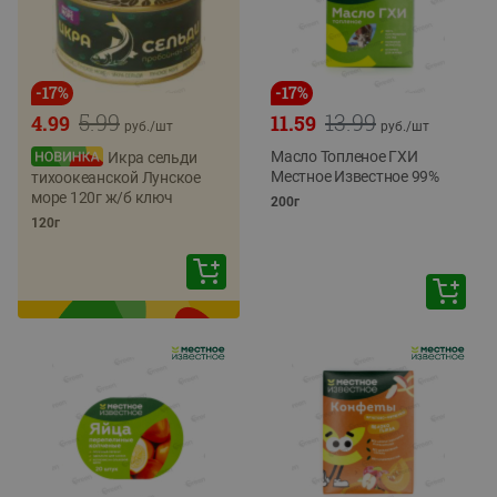
-
17
%
-
17
%
5.99
13.99
4.99
11.59
руб./
шт
руб./
шт
Масло Топленое ГХИ
Икра сельди
Местное Известное 99%
тихоокеанской Лунское
море 120г ж/б ключ
200г
120г