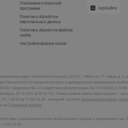
Положение о бонусной
AppGallery
программе
Политика обработки
персональных данных
Политика обработки файлов
cookie
Настройки файлов cookie
ридический адрес: Республика Беларусь, 220121, г. Минск, ул. П. Глебки, д. 5, к
дарственный регистр юридических лиц и индивидуальных предпринимателей в
34233.
Свидетельство о государственной регистрации: No 191634233 от 24.08.
Беларусь 26.10.2021 за № 521721. Режим приема заявок через корзину – круг
- Пт. с 09.00 до 17.00, СБ, ВС - выходной
.
На сайте
используются файлы «cooki
йтом.
Публичный договор.
ветствии с законодательством об обращениях граждан и юридических лиц: О
17 272 73 84 .