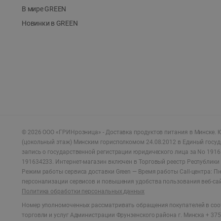
В мире GREEN
Новинки в GREEN
©
2026
ООО «ГРИНрозница» - Доставка продуктов питания в Минске.
Ю
(цокольный этаж) Минским горисполкомом 24.08.2012 в Единый госу
запись о государственной регистрации юридического лица за No 1916
191634233. Интернет-магазин включен в Торговый реестр Республики 
Режим работы сервиса доставки Green —
Время работы Call-центра: Пн.
персонализации сервисов и повышения удобства пользования веб-са
Политика обработки персональных данных
Номер уполномоченных рассматривать обращения покупателей в соот
торговли и услуг Администрации Фрунзенского района г. Минска + 375 