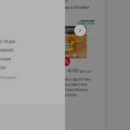
Vici вес
фасовка: 0,15-0,65кг
2.78
руб.
484680
оссия
-
13
%
-
20
%
20г
6.89
4.99
5.99
3.99
руб./
шт
руб./
шт
-Отрадное"
Яйца перепелиные
Конфеты фруктово-
копченые
ягодные Местное
Молодецкие
известное яблоко-
Местное известное
тыква Хоба
20 шт упак
60г
Солигорска п/ф
20шт в уп