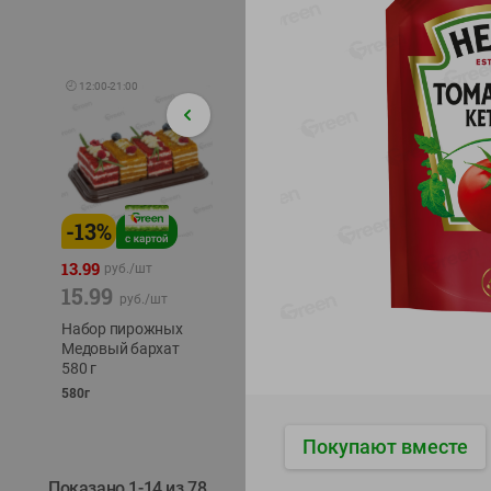
🕘
12:00
-
21:00
-
13
%
-
12
%
-
24
%
4.99
13.99
1.05
руб./
шт
руб./
шт
15.99
1.19
ТОФУ V
руб./
шт
руб./
шт
ТВЕРД
Набор пирожных
Корм влаж. для
230г
Медовый бархат
кош. с чувств.
580 г
пищевар. Пурина
Ван курица
580г
75г
Покупают вместе
Показано 1-14 из 78