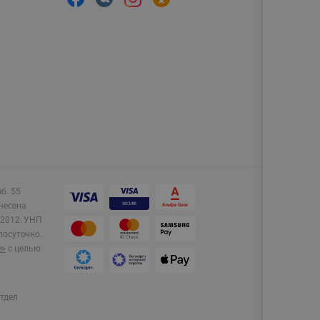
аб. 55
несена
2012.
УНП
лосуточно.
e»
с целью
тдел