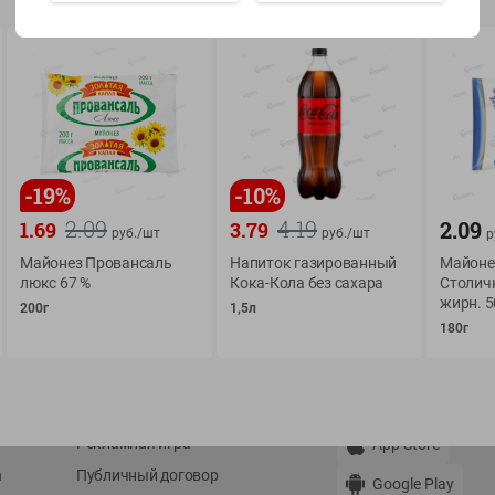
Показать 15-28 из 78
-
19
%
-
10
%
О сервисе
Мой Green
2.09
4.19
2.09
1.69
3.79
руб./
шт
руб./
шт
р
Оплата
История покупок
Майонез Провансаль
Напиток газированный
Майоне
люкс 67 %
Кока-Кола без сахара
Столич
Условия доставки
Мои товары
жирн. 
200г
1,5л
Возврат товара
Обратная связь
180г
Оформление заказа
Приложение Green c
Приемка товара
доставкой и бонусно
Самовывоз
Рекламная игра
App Store
n
Публичный договор
Google Play