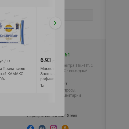
+375 44 560-60-61
6.93
4.19
уб./
шт
руб./
шт
руб./
шт
Время работы Call-центра: Пн.- Пт. с
з Провансаль
Масло подсолнечное
Майонез Прованс
09.00 до 17.00, СБ, ВС - выходной
ный КАМАКО
Золотая семечка
Люкс Золотая Ка
50%
рафинир. дезодорир.
67% 400 г уп
shop@green-market.by
1л
400г
Пишите нам свои вопросы,
предложения и комментарии
й картой
Вакансии
👋
Корпоративный сайт Green