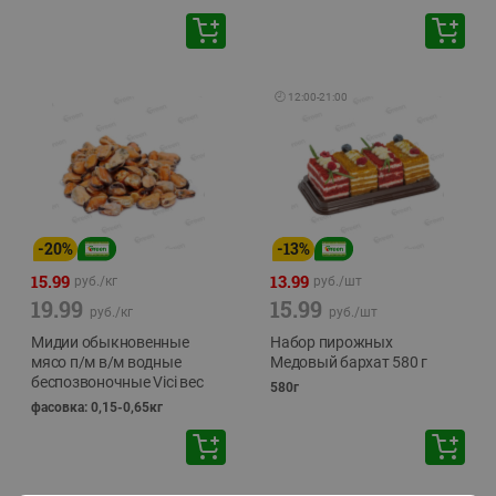
🕘
12:00
-
21:00
-
20
%
-
13
%
15.99
13.99
руб./
кг
руб./
шт
19.99
15.99
руб./
кг
руб./
шт
Мидии обыкновенные
Набор пирожных
мясо п/м в/м водные
Медовый бархат 580 г
беспозвоночные Vici вес
580г
фасовка: 0,15-0,65кг