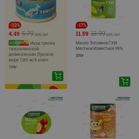
-
22
%
-
17
%
5.79
13.99
4.49
11.59
руб./
шт
руб./
шт
Масло Топленое ГХИ
Икра трески
Местное Известное 99%
тихоокеанской
деликатесная Лунское
200г
море 120г ж/б ключ
120г