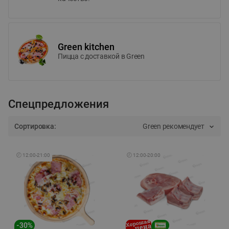
Green kitchen
Пицца c доставкой в Green
Спецпредложения
Сортировка:
Green рекомендует
🕘
12:00
-
21:00
🕘
12:00
-
20:00
-
30
%