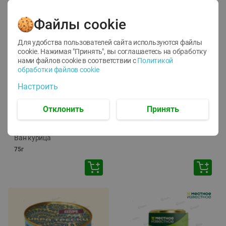
Файлы cookie
Для удобства пользователей сайта используются файлы
cookie. Нажимая "Принять", вы соглашаетесь
на обработку
нами файлов cookie в соответствии с
Политикой
обработки файлов cookie
-
12
%
-
24
%
Настроить
6.59
4.99
1.05
руб./
шт
руб./
шт
1.19
ТОФУ Vegetus ТВЕРДЫЙ
руб./
шт
Отклонить
Принять
230г
Корм влаж. для кош. с
чувств. пищевар. Пурина
Ван курица
75г