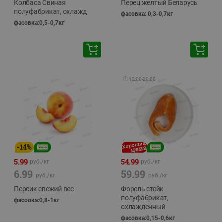
Колбаса Свиная
Перец желтый Беларусь
полуфабрикат, охлажд
фасовка: 0,3-0,7кг
фасовка:0,5-0,7кг
🕘
12:00
-
20:00
-
14
%
5.99
54.99
руб./
кг
руб./
кг
6.99
59.99
руб./
кг
руб./
кг
Персик свежий вес
Форель стейк
полуфабрикат,
фасовка:0,8-1кг
охлажденный
фасовка:0,15-0,6кг