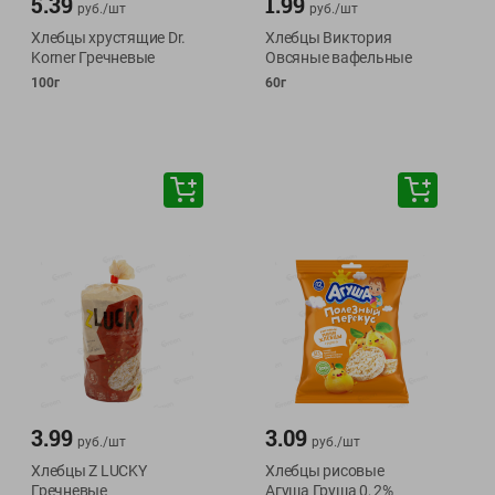
5.39
1.99
руб./
шт
руб./
шт
Хлебцы хрустящие Dr.
Хлебцы Виктория
Korner Гречневые
Овсяные вафельные
100г
60г
3.99
3.09
руб./
шт
руб./
шт
Хлебцы Z LUCKY
Хлебцы рисовые
Гречневые
Агуша Груша 0, 2%