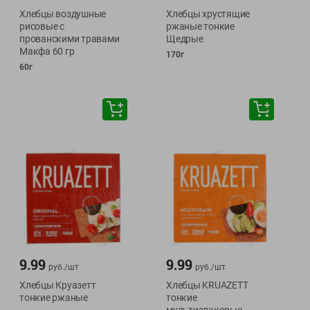
Хлебцы воздушные
Хлебцы хрустящие
рисовые с
ржаные тонкие
прованскими травами
Щедрые
Макфа 60 гр
170г
60г
9.99
9.99
руб./
шт
руб./
шт
Хлебцы Круазетт
Хлебцы KRUAZETT
тонкие ржаные
тонкие