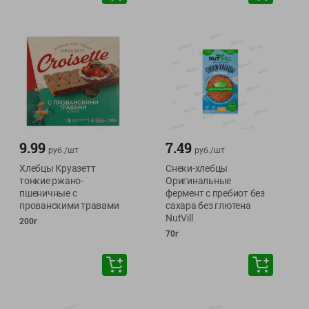
9.99
7.49
руб./
шт
руб./
шт
Хлебцы Круазетт
Снеки-хлебцы
тонкие ржано-
Оригинальные
пшеничные с
фермент с пребиот без
прованскими травами
сахара без глютена
NutVill
200г
70г