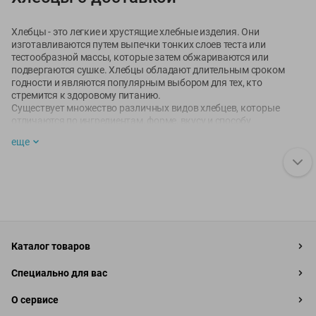
Хлебцы - это легкие и хрустящие хлебные изделия. Они
изготавливаются путем выпечки тонких слоев теста или
тестообразной массы, которые затем обжариваются или
подвергаются сушке. Хлебцы обладают длительным сроком
годности и являются популярным выбором для тех, кто
стремится к здоровому питанию.
Существует множество различных видов хлебцев, которые
отличаются по ингредиентам, форме, вкусу и способу
приготовления. Вот несколько популярных видов хлебцев:
еще
Ржаные хлебцы
. Эти хлебцы изготавливаются из ржаной
муки и являются богатыми пищевыми волокнами. Они
обладают характерным нежным вкусом и часто
используются в качестве основы для закусок или
сэндвичей.
Пшеничные хлебцы
. Наиболее распространенный вид
хлебцев, изготавливающихся из пшеничной муки. Они
имеют нежный вкус и хрустящую текстуру. Пшеничные
Каталог товаров
хлебцы часто подаются с начинками, сырами или
джемами.
Специально для вас
Кукурузные хлебцы
. Изготавливаются из кукурузной
муки и обладают характерным сладким вкусом. Они
О сервисе
обычно более хрупкие, чем другие виды хлебцов, и часто