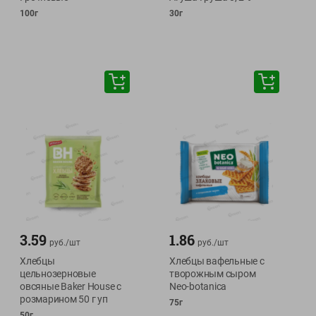
100г
30г
3.59
1.86
руб./
шт
руб./
шт
Хлебцы
Хлебцы вафельные с
цельнозерновые
творожным сыром
овсяные Baker House с
Neo-botanica
розмарином 50 г уп
75г
50г