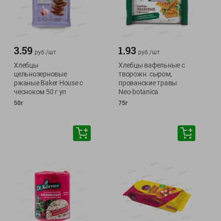
3.59
1.93
руб./
шт
руб./
шт
Хлебцы
Хлебцы вафельные с
цельнозерновые
творожн. сыром,
ржаные Baker House с
прованские травы
чесноком 50 г уп
Neo-botanica
50г
75г