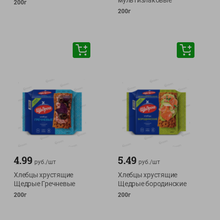
мультизлаковые
200г
200г
4.99
5.49
руб./
шт
руб./
шт
Хлебцы хрустящие
Хлебцы хрустящие
Щедрые Гречневые
Щедрые бородинские
200г
200г