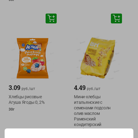
3.09
4.49
руб./
шт
руб./
шт
Хлебцы рисовые
Мини-хлебцы
Агуша Ягоды 0, 2%
итальянские с
семенами подсолн
30г
олив маслом
Раменский
кондитерский
комбинат
110г