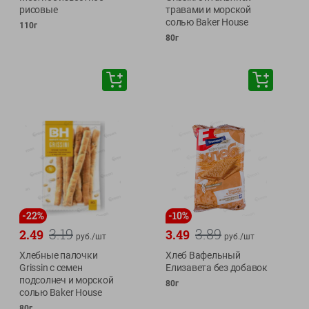
рисовые
травами и морской
солью Baker House
110г
80г
-
22
%
-
10
%
3.19
3.89
2.49
3.49
руб./
шт
руб./
шт
Хлебные палочки
Хлеб Вафельный
Grissin с семен
Елизавета без добавок
подсолнеч и морской
80г
солью Baker House
80г