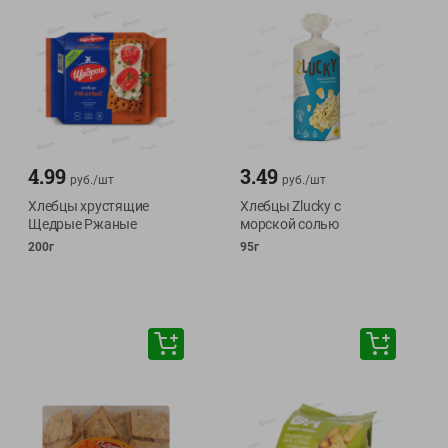
4.99
3.49
руб./
шт
руб./
шт
Хлебцы хрустящие
Хлебцы Zlucky с
Щедрые Ржаные
морской солью
200г
95г