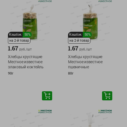
Кэшбэк
50%
Кэшбэк
50%
на 2-й товар
на 2-й товар
1.67
1.67
руб./
шт
руб./
шт
Хлебцы хрустящие
Хлебцы хрустящие
Местное известное
Местное известное
злаковый коктейль
пшеничные
90г
80г