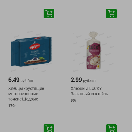
6.49
2.99
руб./
шт
руб./
шт
Хлебцы хрустящие
Хлебцы Z LUCKY
многозерновые
Злаковый коктейль
тонкие Щедрые
90г
170г