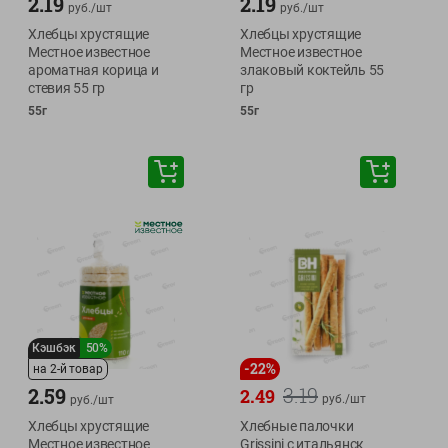
2.19
2.19
руб./
шт
руб./
шт
Хлебцы хрустящие
Хлебцы хрустящие
Местное известное
Местное известное
ароматная корица и
злаковый коктейль 55
стевия 55 гр
гр
55г
55г
Кэшбэк
50%
-
22
%
на 2-й товар
3.19
2.59
2.49
руб./
шт
руб./
шт
Хлебцы хрустящие
Хлебные палочки
Местное известное
Grissini с итальянск