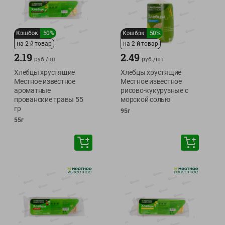
Кэшбэк
50%
Кэшбэк
50%
на 2-й товар
на 2-й товар
2.19
2.49
руб./
шт
руб./
шт
Хлебцы хрустящие
Хлебцы хрустящие
Местное известное
Местное известное
ароматные
рисово-кукурузные с
прованские травы 55
морской солью
гр
95г
55г