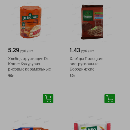
5.29
1.43
руб./
шт
руб./
шт
Хлебцы хрустящие Dr.
Хлебцы Полоцкие
Korner Кукурузно-
экструзионные
рисовые карамельные
Бородинские
90г
80г