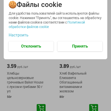
Файлы cookie
Для удобства пользователей сайта используются файлы
cookie. Нажимая "Принять", вы соглашаетесь
на обработку
нами файлов cookie в соответствии с
Политикой
обработки файлов cookie
Настроить
Отклонить
Принять
3.59
3.89
руб./
шт
руб./
шт
Хлебцы
Хлеб Вафельный
цельнозерновые
Елизавета
гречневые Baker House
Обогащенный
с луком и грибами 50 г
витаминами и
уп
железом
50г
80г