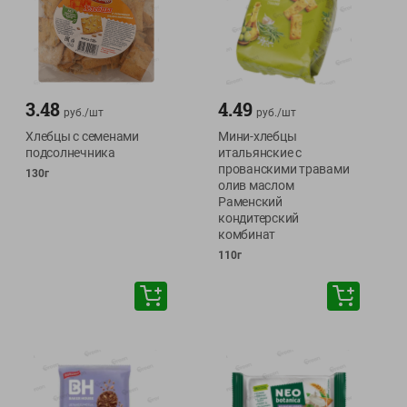
3.48
4.49
руб./
шт
руб./
шт
Хлебцы с семенами
Мини-хлебцы
подсолнечника
итальянские с
прованскими травами
130г
олив маслом
Раменский
кондитерский
комбинат
110г