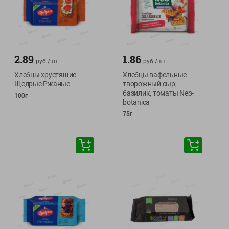
2.89
1.86
руб./
шт
руб./
шт
Хлебцы хрустящие
Хлебцы вафельные
Щедрые Ржаные
творожный сыр,
базилик, томаты Neo-
100г
botanica
75г