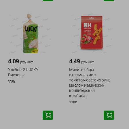
4.09
4.49
руб./
шт
руб./
шт
Хлебцы Z LUCKY
Мини-хлебцы
Рисовые
итальянские с
томатом орегано олив
110г
маслом Раменский
кондитерский
комбинат
110г