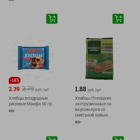
-
14
%
2.79
1.88
2.39
руб./
шт
руб./
шт
Хлебцы воздушные
Хлебцы Полоцкие
рисовые Макфа 60 гр
экструзионные со
вкусом лука со
60г
сметаной новые
80г