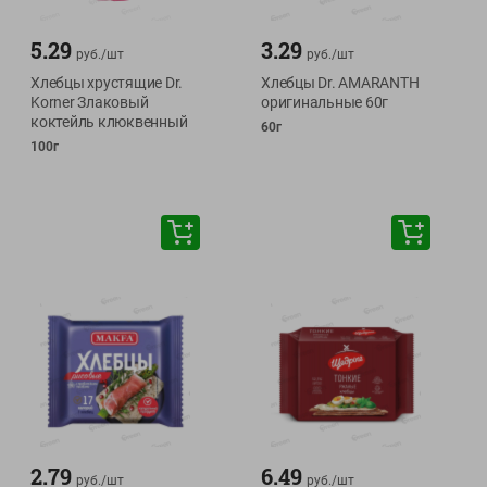
5.29
3.29
руб./
шт
руб./
шт
Хлебцы хрустящие Dr.
Хлебцы Dr. AMARANTH
Korner Злаковый
оригинальные 60г
коктейль клюквенный
60г
100г
2.79
6.49
руб./
шт
руб./
шт