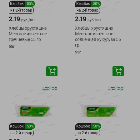
Кэшбэк
50%
Кэшбэк
50%
на 2-й товар
на 2-й товар
2.19
2.19
руб./
шт
руб./
шт
Хлебцы хрустящие
Хлебцы хрустящие
Местное известное
Местное известное
гречневые 55 гр
солнечная кукуруза 55
гр
55г
55г
Кэшбэк
50%
Кэшбэк
50%
на 2-й товар
на 2-й товар