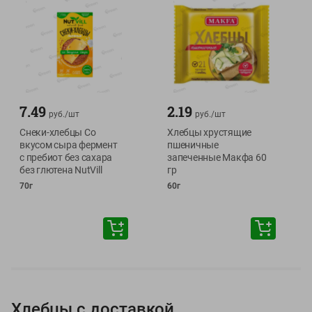
7.49
2.19
руб./
шт
руб./
шт
Снеки-хлебцы Со
Хлебцы хрустящие
вкусом сыра фермент
пшеничные
с пребиот без сахара
запеченные Макфа 60
без глютена NutVill
гр
70г
60г
Хлебцы с доставкой