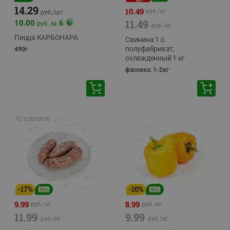
14.29
10.49
руб./
кг
руб./
шт
11.49
10.00
6
руб. за
руб./
кг
Пицца КАРБОНАРА
Свинина 1 с.
полуфабрикат,
490г
охлажденный 1 кг
фасовка: 1-2кг
🕘
12:00
-
20:00
-
17
%
-
10
%
9.99
8.99
руб./
кг
руб./
кг
11.99
9.99
руб./
кг
руб./
кг