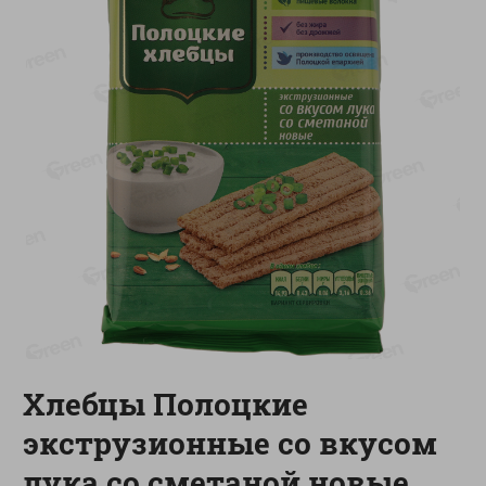
-
13
%
-
20
%
6.89
4.99
5.99
3.99
руб./
шт
руб./
шт
Яйца перепелиные
Конфеты фруктово-
копченые Молодецкие
ягодные Местное
Местное известное 20 шт
известное яблоко-тыква
упак Солигорска п/ф
Хоба
20шт в уп
60г
Показано 1-14 из 78
Показать 15-28 из 78
Хлебцы Полоцкие
Каталог товаров
экструзионные со вкусом
Специально для вас
лука со сметаной новые