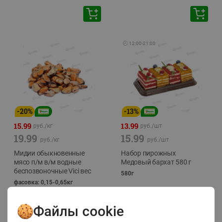
🕘
12:00
-
21:00
-
20
%
-
13
%
15.99
13.99
руб./
кг
руб./
шт
19.99
15.99
руб./
кг
руб./
шт
Мидии обыкновенные
Набор пирожных
мясо п/м в/м водные
Медовый бархат 580 г
беспозвоночные Vici вес
580г
фасовка: 0,15-0,65кг
Файлы cookie