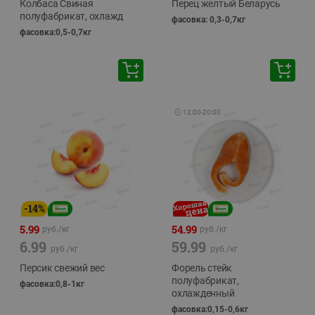
Колбаса Свиная
Перец желтый Беларусь
полуфабрикат, охлажд
фасовка: 0,3-0,7кг
фасовка:0,5-0,7кг
🕘
12:00
-
20:00
-
14
%
5.99
54.99
руб./
кг
руб./
кг
6.99
59.99
руб./
кг
руб./
кг
Персик свежий вес
Форель стейк
полуфабрикат,
фасовка:0,8-1кг
охлажденный
фасовка:0,15-0,6кг