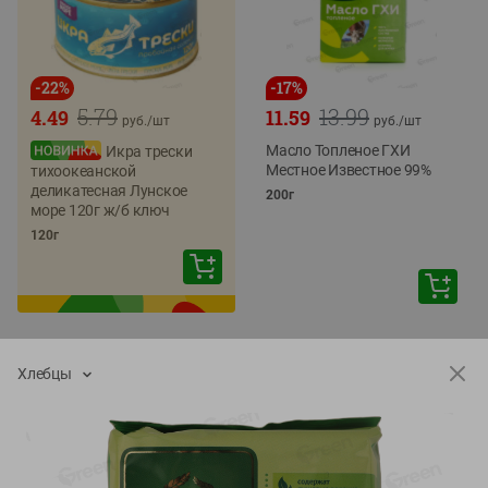
-
22
%
-
17
%
5.79
13.99
4.49
11.59
руб./
шт
руб./
шт
Масло Топленое ГХИ
Икра трески
Местное Известное 99%
тихоокеанской
деликатесная Лунское
200г
море 120г ж/б ключ
120г
Хлебцы