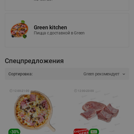
Green kitchen
Пицца c доставкой в Green
Спецпредложения
Сортировка:
Green рекомендует
🕘
12:00
-
21:00
🕘
12:00
-
20:00
-
30
%