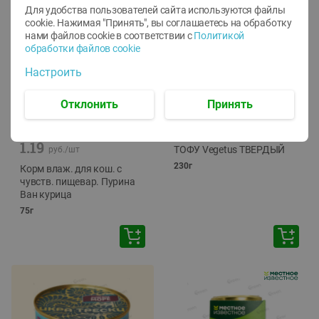
Для удобства пользователей сайта используются файлы
cookie. Нажимая "Принять", вы соглашаетесь
на обработку
нами файлов cookie в соответствии с
Политикой
обработки файлов cookie
Настроить
Отклонить
Принять
-
12
%
-
24
%
6.59
4.99
1.05
руб./
шт
руб./
шт
1.19
ТОФУ Vegetus ТВЕРДЫЙ
руб./
шт
230г
Корм влаж. для кош. с
чувств. пищевар. Пурина
Ван курица
75г