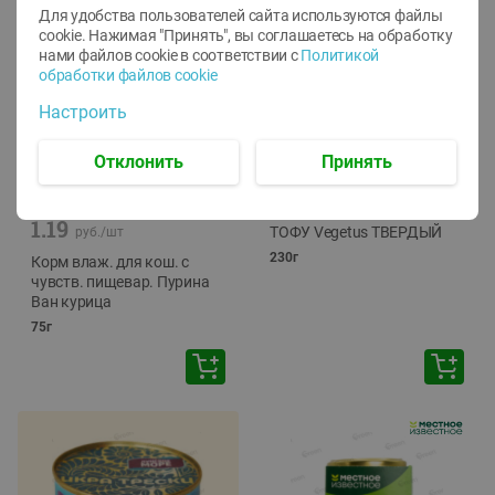
Для удобства пользователей сайта используются файлы
cookie. Нажимая "Принять", вы соглашаетесь
на обработку
нами файлов cookie в соответствии с
Политикой
обработки файлов cookie
Настроить
Отклонить
Принять
-
12
%
-
24
%
6.59
4.99
1.05
руб./
шт
руб./
шт
1.19
ТОФУ Vegetus ТВЕРДЫЙ
руб./
шт
230г
Корм влаж. для кош. с
чувств. пищевар. Пурина
Ван курица
75г