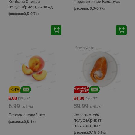
Колбаса Свиная
Перец желтый Беларусь
полуфабрикат, охлажд
фасовка: 0,3-0,7кг
фасовка:0,5-0,7кг
🕘
12:00
-
20:00
-
14
%
5.99
54.99
руб./
кг
руб./
кг
6.99
59.99
руб./
кг
руб./
кг
Персик свежий вес
Форель стейк
полуфабрикат,
фасовка:0,8-1кг
охлажденный
фасовка:0,15-0,6кг