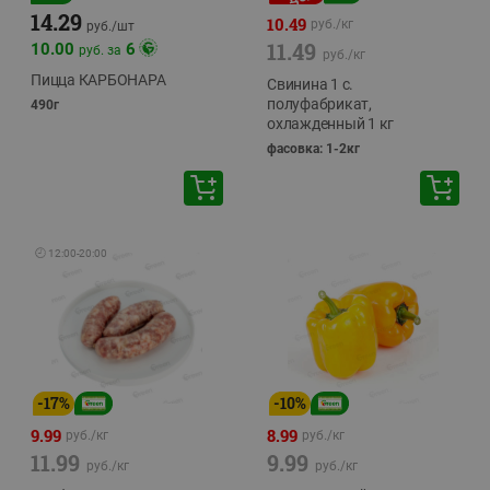
14.29
10.49
руб./
кг
руб./
шт
11.49
10.00
6
руб. за
руб./
кг
Пицца КАРБОНАРА
Свинина 1 с.
полуфабрикат,
490г
охлажденный 1 кг
фасовка: 1-2кг
🕘
12:00
-
20:00
-
17
%
-
10
%
9.99
8.99
руб./
кг
руб./
кг
11.99
9.99
руб./
кг
руб./
кг