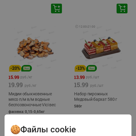
🕘
12:00
-
21:00
-
20
%
-
13
%
15.99
13.99
руб./
кг
руб./
шт
19.99
15.99
руб./
кг
руб./
шт
Мидии обыкновенные
Набор пирожных
мясо п/м в/м водные
Медовый бархат 580 г
беспозвоночные Vici вес
580г
фасовка: 0,15-0,65кг
Файлы cookie