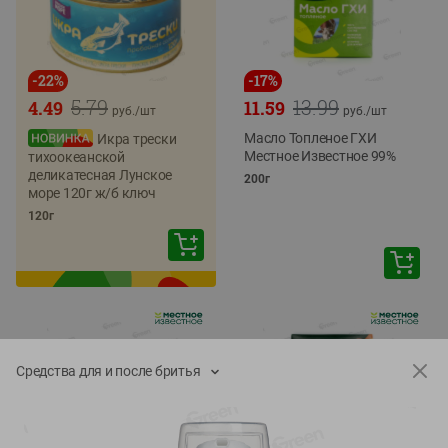
-
22
%
-
17
%
5.79
13.99
4.49
11.59
руб./
шт
руб./
шт
Масло Топленое ГХИ
Икра трески
Местное Известное 99%
тихоокеанской
деликатесная Лунское
200г
море 120г ж/б ключ
120г
Средства для и после бритья