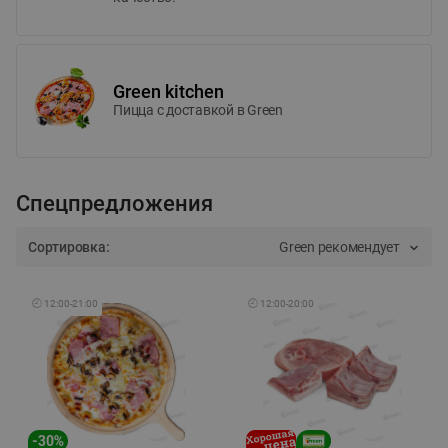
Green kitchen
Пицца c доставкой в Green
Спецпредложения
Сортировка:
Green рекомендует
🕘
12:00
-
21:00
🕘
12:00
-
20:00
-
30
%