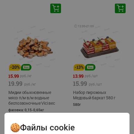
🕘
12:00
-
21:00
-
20
%
-
13
%
15.99
13.99
руб./
кг
руб./
шт
19.99
15.99
руб./
кг
руб./
шт
Мидии обыкновенные
Набор пирожных
мясо п/м в/м водные
Медовый бархат 580 г
беспозвоночные Vici вес
580г
фасовка: 0,15-0,65кг
Файлы cookie