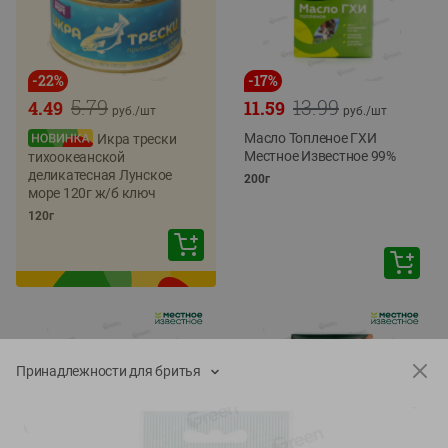
-
22
%
-
17
%
5.79
13.99
4.49
11.59
руб./
шт
руб./
шт
Масло Топленое ГХИ
Икра трески
Местное Известное 99%
тихоокеанской
деликатесная Лунское
200г
море 120г ж/б ключ
120г
Принадлежности для бритья