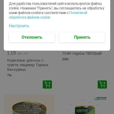
Для удобства пользователей сайта используются файлы
cookie. Нажимая "Принять", вы соглашаетесь
на обработку
нами файлов cookie в соответствии с
Политикой
обработки файлов cookie
Настроить
Отклонить
Принять
-
12
%
-
24
%
6.59
4.99
1.05
руб./
шт
руб./
шт
1.19
ТОФУ Vegetus ТВЕРДЫЙ
руб./
шт
230г
Корм влаж. для кош. с
чувств. пищевар. Пурина
Ван курица
75г