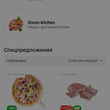
Green kitchen
Пицца c доставкой в Green
Спецпредложения
Сортировка:
Green рекомендует
🕘
12:00
-
21:00
🕘
12:00
-
20:00
-
30
%