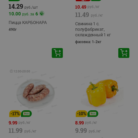
14.29
10.49
руб./
кг
руб./
шт
11.49
10.00
6
руб. за
руб./
кг
Пицца КАРБОНАРА
Свинина 1 с.
полуфабрикат,
490г
охлажденный 1 кг
фасовка: 1-2кг
🕘
12:00
-
20:00
-
17
%
-
10
%
9.99
8.99
руб./
кг
руб./
кг
11.99
9.99
руб./
кг
руб./
кг