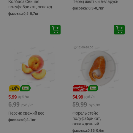
Колбаса Свиная
Перец желтый Беларусь
полуфабрикат, охлажд
фасовка: 0,3-0,7кг
фасовка:0,5-0,7кг
🕘
12:00
-
20:00
-
14
%
5.99
54.99
руб./
кг
руб./
кг
6.99
59.99
руб./
кг
руб./
кг
Персик свежий вес
Форель стейк
полуфабрикат,
фасовка:0,8-1кг
охлажденный
фасовка:0,15-0,6кг