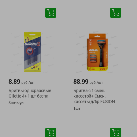
8.89
88.99
руб./
шт
руб./
шт
Бритвы одноразовые
Бритва с 1 смен.
Gillette 4+ 1 шт беспл
кассетой+ Смен.
кассеты д/бр FUSION
5шт в уп
1шт