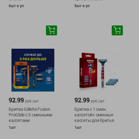
8шт в уп
8шт в уп
92.99
92.99
руб./
шт
руб./
шт
Бритва Gillette Fusion
Бритва с 1 смен.
ProGlide с 3 сменными
кассетой+ сменные
кассетами
кассеты для бритья
1шт
1шт