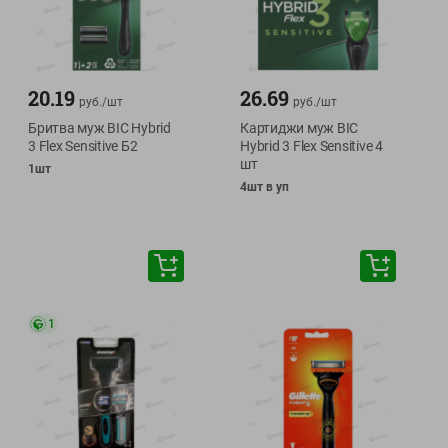
20.19
26.69
руб./
шт
руб./
шт
Бритва муж BIC Hybrid
Картиджи муж BIC
3 Flex Sensitive Б2
Hybrid 3 Flex Sensitive 4
шт
1шт
4шт в уп
1