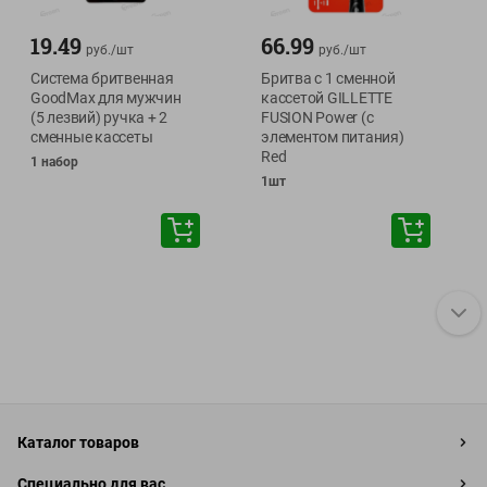
19.49
66.99
руб./
шт
руб./
шт
Система бритвенная
Бритва с 1 сменной
GoodMax для мужчин
кассетой GILLETTE
(5 лезвий) ручка + 2
FUSION Power (с
сменные кассеты
элементом питания)
Red
1 набор
1шт
Каталог товаров
Специально для вас