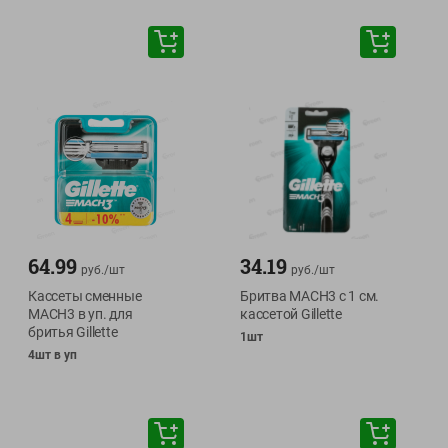
64.99
34.19
руб./
шт
руб./
шт
Кассеты сменные
Бритва MACH3 с 1 см.
MACH3 в уп. для
кассетой Gillette
бритья Gillette
1шт
4шт в уп