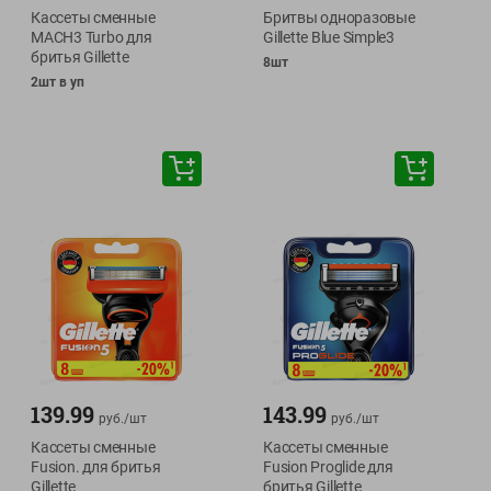
Кассеты сменные
Бритвы одноразовые
MACH3 Turbo для
Gillette Blue Simple3
бритья Gillette
8шт
2шт в уп
139.99
143.99
руб./
шт
руб./
шт
Кассеты сменные
Кассеты сменные
Fusion. для бритья
Fusion Proglide для
Gillette
бритья Gillette