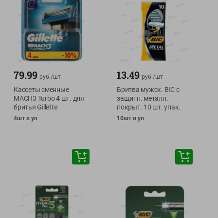
79.99
13.49
руб./
шт
руб./
шт
Кассеты сменные
Бритва мужск. BIC с
MACH3 Turbo 4 шт. для
защитн. металл.
бритья Gillette
покрыт. 10 шт. упак.
4шт в уп
10шт в уп