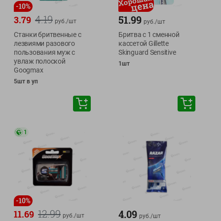
-
10
%
4.19
51.99
3.79
руб./
шт
руб./
шт
Станки бритвенные с
Бритва с 1 сменной
лезвиями разового
кассетой Gillette
пользования муж с
Skinguard Sensitive
увлаж полоской
1шт
Googmax
5шт в уп
1
-
10
%
12.99
4.09
11.69
руб./
шт
руб./
шт