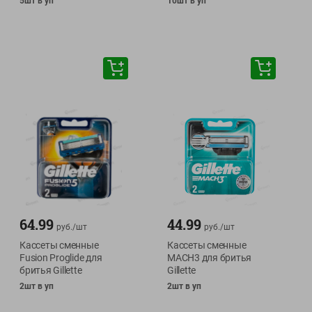
5шт в уп
10шт в уп
64.99
44.99
руб./
шт
руб./
шт
Кассеты сменные
Кассеты сменные
Fusion Proglide для
MACH3 для бритья
бритья Gillette
Gillette
2шт в уп
2шт в уп