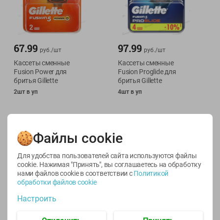
67.99
97.99
руб./
шт
руб./
шт
Кассеты сменные
Кассеты сменные
Fusion Power для
Fusion Proglide для
бритья Gillette
бритья Gillette
2шт в уп
4шт в уп
Файлы cookie
Для удобства пользователей сайта используются файлы
cookie. Нажимая "Принять", вы соглашаетесь
на обработку
нами файлов cookie в соответствии с
Политикой
обработки файлов cookie
Настроить