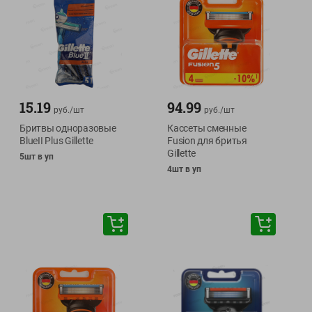
15.19
94.99
руб./
шт
руб./
шт
Бритвы одноразовые
Кассеты сменные
BlueII Plus Gillette
Fusion для бритья
Gillette
5шт в уп
4шт в уп