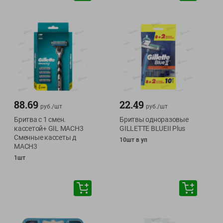
88.69
22.49
руб./
шт
руб./
шт
Бритва с 1 смен.
Бритвы одноразовые
кассетой+ GIL MACH3
GILLETTE BLUEII Plus
Cменные кассеты д
10шт в уп
MACH3
1шт