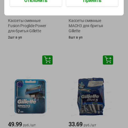
Отклонить
Принять
74.99
99.99
руб./
шт
руб./
шт
Кассеты сменные
Кассеты сменные
Fusion Proglide Power
MACH3 для бритья
для бритья Gillette
Gillette
2шт в уп
8шт в уп
49.99
33.69
руб./
шт
руб./
шт