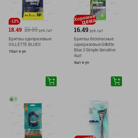
-
13
%
21.19
16.49
18.49
руб./
шт
руб./
шт
Бритвы одноразовые
Бритвы безопасные
GILLETTE BLUEII
одноразовые Gillette
Blue 3 Simple Sensitive
10шт в уп
4шт
4шт в уп
1