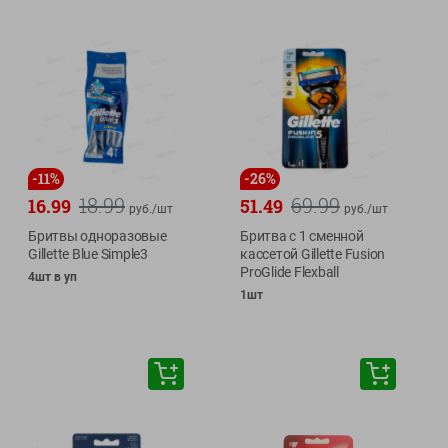
-
11
%
-
26
%
18.99
69.99
16.99
51.49
руб./
шт
руб./
шт
Бритвы одноразовые
Бритва с 1 сменной
Gillette Blue Simple3
кассетой Gillette Fusion
ProGlide Flexball
4шт в уп
1шт